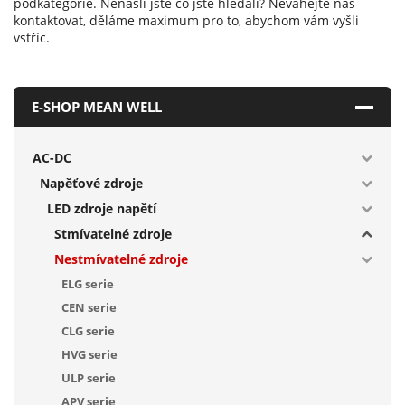
podkategorie. Nenašli jste co jste hledali? Neváhejte nás
kontaktovat, děláme maximum pro to, abychom vám vyšli
vstříc.
E-SHOP MEAN WELL
AC-DC
Napěťové zdroje
LED zdroje napětí
Stmívatelné zdroje
Nestmívatelné zdroje
ELG serie
CEN serie
CLG serie
HVG serie
ULP serie
APV serie