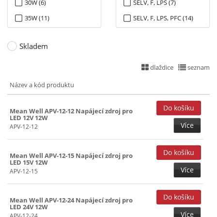
30W (6)
SELV, F, LPS (7)
60V (9)
35W (11)
SELV, F, LPS, PFC (14)
40W (52)
SELV, F, PFC, PWM (36)
Skladem
45W (17)
LPS (10)
50W (5)
dlaždice
seznam
55W (1)
Název a kód produktu
60W (122)
Mean Well APV-12-12 Napájecí zdroj pro
65W (9)
LED 12V 12W
Více
70W (5)
APV-12-12
75W (30)
Mean Well APV-12-15 Napájecí zdroj pro
80W (26)
LED 15V 12W
Více
APV-12-15
90W (42)
100W (91)
Mean Well APV-12-24 Napájecí zdroj pro
120W (51)
LED 24V 12W
Více
APV-12-24