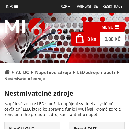
INFO
CZK
PŘIHLÁSIT SE
REGISTRACE
MENU
0 ks
0,00 KČ
Úvodní
AC-DC
Napěťové zdroje
LED zdroje napětí
stránka
Nestmívatelné zdroje
Nestmívatelné zdroje
Napěťové zdroje LED slouží k napájení svítidel a systémů
osvětlení LED, které ke správné funkci využívají kromě zdroje
konstantního proudu i zdroj konstantního napětí.
Napětí OUT
Proud OUT