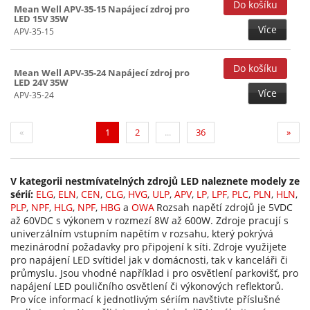
Mean Well APV-35-15 Napájecí zdroj pro
LED 15V 35W
Více
APV-35-15
Mean Well APV-35-24 Napájecí zdroj pro
LED 24V 35W
Více
APV-35-24
(current)
«
1
2
...
36
»
V kategorii nestmívatelných zdrojů LED naleznete modely ze
sérií:
ELG
,
ELN
,
CEN
,
CLG
,
HVG
,
ULP
,
APV
,
LP
,
LPF
,
PLC
,
PLN
,
HLN
,
PLP
,
NPF
,
HLG
,
NPF
,
HBG
a
OWA
Rozsah napětí zdrojů je 5VDC
až 60VDC s výkonem v rozmezí 8W až 600W. Zdroje pracují s
univerzálním vstupním napětím v rozsahu, který pokrývá
mezinárodní požadavky pro připojení k síti.
Zdroje využijete
pro napájení LED svítidel jak v domácnosti, tak v kanceláři či
průmyslu. Jsou vhodné například i pro osvětlení parkovišť, pro
napájení LED pouličního osvětlení či výkonových reflektorů.
Pro více informací k jednotlivým sériím navštivte příslušné