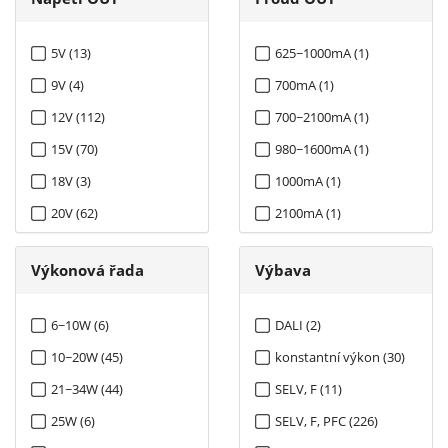
5V (13)
625~1000mA (1)
9V (4)
700mA (1)
12V (112)
700~2100mA (1)
15V (70)
980~1600mA (1)
18V (3)
1000mA (1)
20V (62)
2100mA (1)
24V (141)
4200mA (1)
Výkonová řada
Výbava
27V (11)
30V (54)
6~10W (6)
DALI (2)
36V (111)
10~20W (45)
konstantní výkon (30)
42V (76)
21~34W (44)
SELV, F (11)
48V (120)
25W (6)
SELV, F, PFC (226)
54V (69)