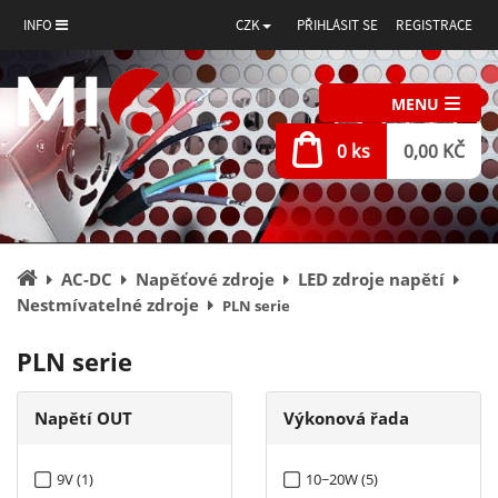
INFO
CZK
PŘIHLÁSIT SE
REGISTRACE
MENU
0 ks
0,00 KČ
Úvodní
AC-DC
Napěťové zdroje
LED zdroje napětí
stránka
Nestmívatelné zdroje
PLN serie
PLN serie
Napětí OUT
Výkonová řada
9V (1)
10~20W (5)