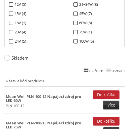
12V (5)
21~34W (8)
15V (4)
45W (7)
18V (1)
60W (8)
20V (4)
75W (1)
24V (5)
100W (5)
27V (4)
Skladem
36V (5)
48V (5)
dlaždice
seznam
Název a kód produktu
Mean Well PLN-100-12 Napájecí zdroj pro
LED 60W
Více
PLN-100-12
Mean Well PLN-100-15 Napájecí zdroj pro
LED 75W