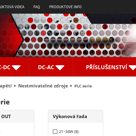
UKTOVÁ VIDEA
FAQ
PRODUKTOVÉ INFO
C-DC
DC-AC
PŘÍSLUŠENSTVÍ
napětí
Nestmívatelné zdroje
PLC serie
rie
í OUT
Výkonová řada
)
21~34W (8)