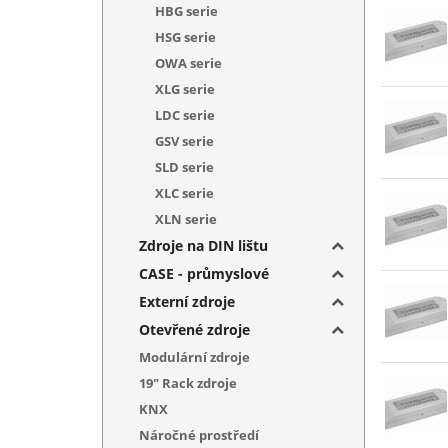
HBG serie
HSG serie
OWA serie
XLG serie
LDC serie
GSV serie
SLD serie
XLC serie
XLN serie
Zdroje na DIN lištu
CASE - průmyslové
Externí zdroje
Otevřené zdroje
Modulární zdroje
19" Rack zdroje
KNX
Náročné prostředí