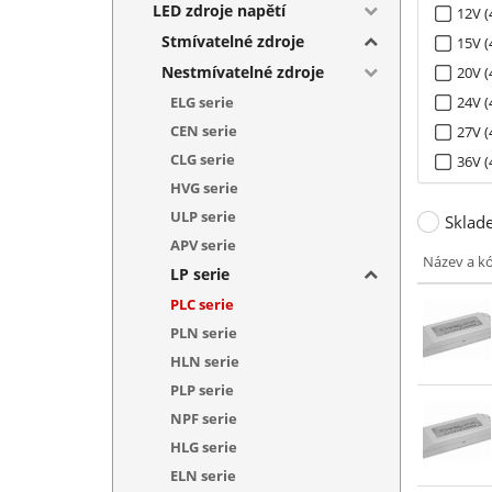
LED zdroje napětí
12V (
Stmívatelné zdroje
15V (
Nestmívatelné zdroje
20V (
ELG serie
24V (
CEN serie
27V (
CLG serie
36V (
HVG serie
48V (
ULP serie
Sklad
APV serie
Název a k
LP serie
PLC serie
PLN serie
HLN serie
PLP serie
NPF serie
HLG serie
ELN serie