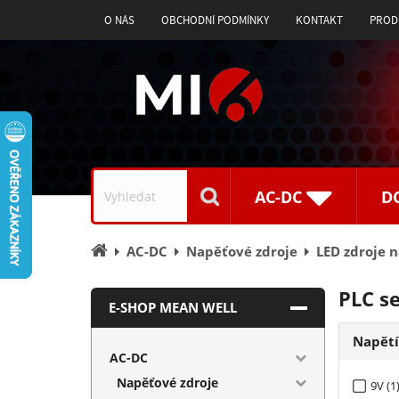
O NÁS
OBCHODNÍ PODMÍNKY
KONTAKT
PROD
Vyhledávání
AC-DC
D
Úvodní
AC-DC
Napěťové zdroje
LED zdroje 
stránka
PLC se
E-SHOP MEAN WELL
Napět
AC-DC
Napěťové zdroje
9V (1