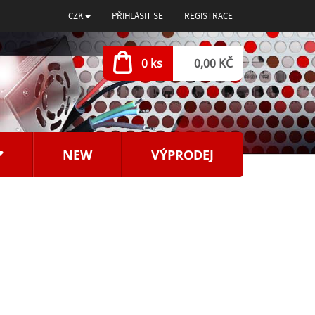
CZK
PŘIHLÁSIT SE
REGISTRACE
0 ks
0,00 KČ
NEW
VÝPRODEJ