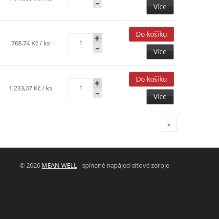
Více
768,74 Kč
/ ks
Více
1 233,07 Kč
/ ks
Více
»
© 2026
MEAN WELL
- spínané napájecí síťové zdroje