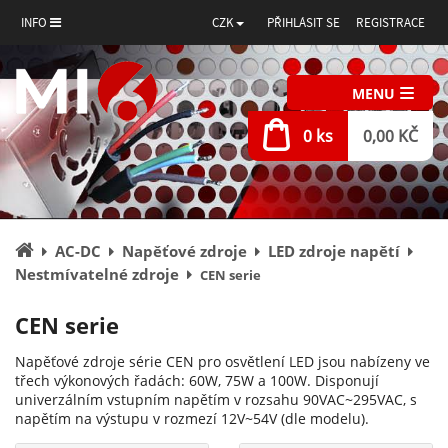
INFO
CZK
PŘIHLÁSIT SE
REGISTRACE
MENU
0 ks
0,00 KČ
Úvodní
AC-DC
Napěťové zdroje
LED zdroje napětí
stránka
Nestmívatelné zdroje
CEN serie
CEN serie
Napěťové zdroje série CEN pro osvětlení LED jsou nabízeny ve
třech výkonových řadách: 60W, 75W a 100W. Disponují
univerzálním vstupním napětím v rozsahu 90VAC~295VAC, s
napětím na výstupu v rozmezí 12V~54V (dle modelu).