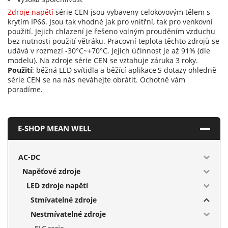
Zdroje napětí
série CEN jsou vybaveny celokovovým tělem s
krytím IP66. Jsou tak vhodné jak pro vnitřní, tak pro venkovní
použití. Jejich chlazení je řešeno volným prouděním vzduchu
bez nutnosti použití větráku. Pracovní teplota těchto zdrojů se
udává v rozmezí -30°C~+70°C. Jejich účinnost je až 91% (dle
modelu). Na zdroje série CEN se vztahuje záruka 3 roky.
Použití
: běžná LED svítidla a běžící aplikace
S dotazy ohledně
série CEN se na nás neváhejte obrátit. Ochotně vám
poradíme.
E-SHOP MEAN WELL
AC-DC
Napěťové zdroje
LED zdroje napětí
Stmívatelné zdroje
Nestmívatelné zdroje
ELG serie