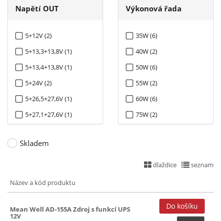
Napětí OUT
Výkonová řada
5+12V (2)
35W (6)
5+13,3+13,8V (1)
40W (2)
5+13,4+13,8V (1)
50W (6)
5+24V (2)
55W (2)
5+26,5+27,6V (1)
60W (6)
5+27,1+27,6V (1)
75W (2)
5+48V (1)
100W (6)
Skladem
5+53,5+54V (1)
120W (4)
12V (3)
150W (9)
dlaždice
seznam
13V (1)
160W (4)
Název a kód produktu
13,3+13,8V (1)
180W (2)
Mean Well AD-155A Zdroj s funkcí UPS
13,4+13,8V (1)
240W (8)
12V