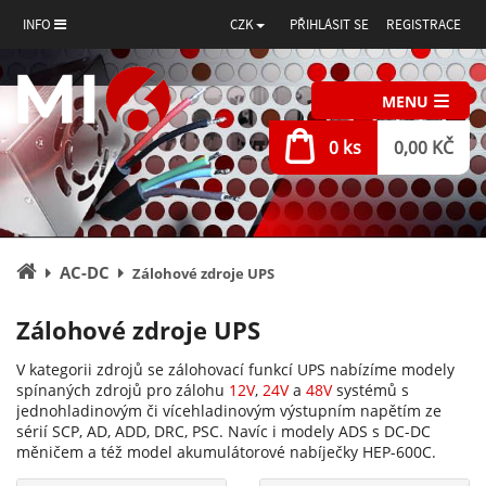
INFO
CZK
PŘIHLÁSIT SE
REGISTRACE
MENU
0 ks
0,00 KČ
Úvodní
AC-DC
Zálohové zdroje UPS
stránka
Zálohové zdroje UPS
V kategorii zdrojů se zálohovací funkcí UPS nabízíme modely
spínaných zdrojů pro zálohu
12V
,
24V
a
48V
systémů s
jednohladinovým či vícehladinovým výstupním napětím ze
sérií SCP, AD, ADD, DRC, PSC. Navíc i modely ADS s DC-DC
měničem a též model akumulátorové nabíječky HEP-600C.