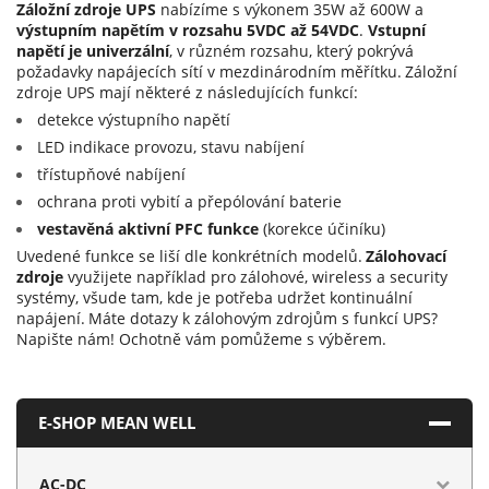
Záložní zdroje UPS
nabízíme s výkonem 35W až 600W a
výstupním napětím v rozsahu 5VDC až 54VDC
.
Vstupní
napětí je univerzální
, v různém rozsahu, který pokrývá
požadavky napájecích sítí v mezdinárodním měřítku.
Záložní
zdroje UPS mají některé z následujících funkcí:
detekce výstupního napětí
LED indikace provozu, stavu nabíjení
třístupňové nabíjení
ochrana proti vybití a přepólování baterie
vestavěná aktivní PFC funkce
(korekce účiníku)
Uvedené funkce se liší dle konkrétních modelů.
Zálohovací
zdroje
využijete například pro zálohové, wireless a security
systémy, všude tam, kde je potřeba udržet kontinuální
napájení.
Máte dotazy k zálohovým zdrojům s funkcí UPS?
Napište nám! Ochotně vám pomůžeme s výběrem.
E-SHOP MEAN WELL
AC-DC