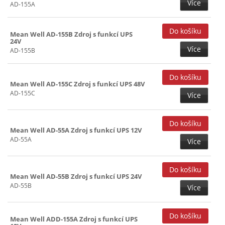
Více
13,8V (3)
360W (6)
AD-155A
13,8+13,8V (11)
480W (3)
Mean Well AD-155B Zdroj s funkcí UPS
24V (8)
600W (5)
24V
Více
AD-155B
26,5+27,6V (1)
27V (1)
Mean Well AD-155C Zdroj s funkcí UPS 48V
27,1+27,6V (1)
AD-155C
Více
27,6V (3)
27,6+27,6V (11)
Mean Well AD-55A Zdroj s funkcí UPS 12V
36V (7)
AD-55A
Více
48V (8)
53,5+54V (1)
Mean Well AD-55B Zdroj s funkcí UPS 24V
AD-55B
Více
Mean Well ADD-155A Zdroj s funkcí UPS