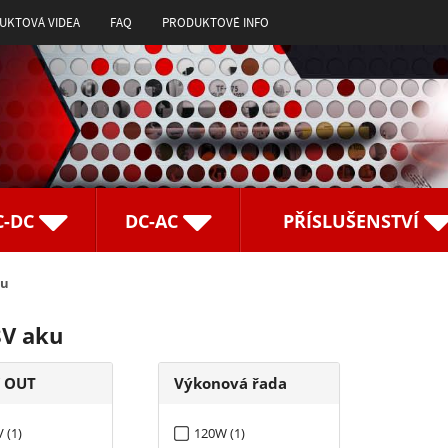
UKTOVÁ VIDEA
FAQ
PRODUKTOVÉ INFO
C-DC
DC-AC
PŘÍSLUŠENSTVÍ
ku
8V aku
í OUT
Výkonová řada
 (1)
120W (1)