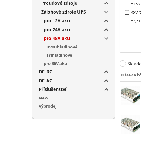
Proudové zdroje
5+53,
Zálohové zdroje UPS
48V (
pro 12V aku
53,5+
pro 24V aku
pro 48V aku
Dvouhladinové
Tříhladinové
pro 36V aku
Sklad
DC-DC
Název a k
DC-AC
Příslušenství
New
Výprodej