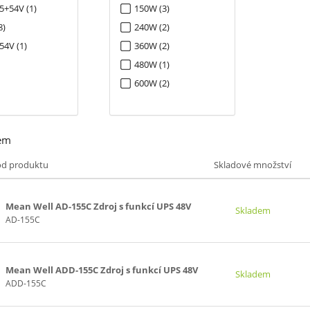
5+54V (1)
150W (3)
8)
240W (2)
54V (1)
360W (2)
480W (1)
600W (2)
em
ód produktu
Skladové množství
Mean Well AD-155C Zdroj s funkcí UPS 48V
Skladem
AD-155C
Mean Well ADD-155C Zdroj s funkcí UPS 48V
Skladem
ADD-155C