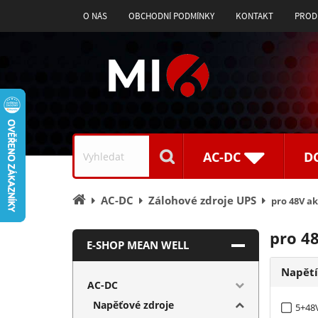
O NÁS
OBCHODNÍ PODMÍNKY
KONTAKT
PROD
Vyhledávání
AC-DC
D
Úvodní
AC-DC
Zálohové zdroje UPS
pro 48V a
stránka
pro 4
E-SHOP MEAN WELL
Napět
AC-DC
Napěťové zdroje
5+48V