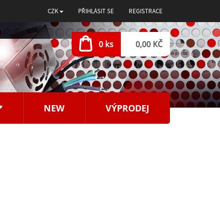
CZK
PŘIHLÁSIT SE
REGISTRACE
0 ks
0,00 KČ
NEW
VÝPRODEJ