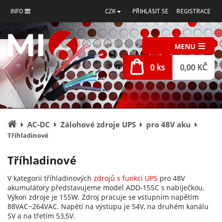
INFO
CZK
PŘIHLÁSIT SE
REGISTRACE
MENU
0 ks
0,00 KČ
Úvodní
AC-DC
Zálohové zdroje UPS
pro 48V aku
stránka
Tříhladinové
Tříhladinové
V kategorii tříhladinových
zdrojů s funkcí UPS
pro 48V
akumulátory představujeme model ADD-155C s nabíječkou.
Výkon zdroje je 155W. Zdroj pracuje se vstupním napětím
88VAC~264VAC. Napětí na výstupu je 54V, na druhém kanálu
5V a na třetím 53,5V.