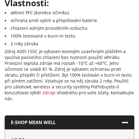
Vlastnosti:
aktivní PFC (korekce účiníku)
ochrana proti vybití a přepólování baterie
chlazení volným prouděním vzduchu
100% testované v burn-in testu
2 roky záruka
Zdroj ADD-155C je vybaven kovovým uzavřeným pláštěm a
využívá pasivního chlazení bez nutnosti použití větráku.
Provozní teplota zdroje má rozsah -10°C až +60°C. Jeho
účinnost se uvádí 81 %.
Zdroj je vybaven ochranou proti
zkratu, přepětí či přetížení. Byl 100% testován v burn-in testu
při plném zatížení. Vztahuje se na něj záruka 2 roky.
Použití:
pro zálohové, wireless a security systémy
Potřebujete-li
konzultovat výběr
zdroje
vhodného pro vaše účely, kontaktujte
nás.
E-SHOP MEAN WELL