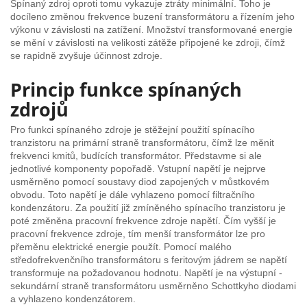
Spínaný zdroj oproti tomu vykazuje ztráty minimální. Toho je
docíleno změnou frekvence buzení transformátoru a řízením jeho
výkonu v závislosti na zatížení. Množství transformované energie
se mění v závislosti na velikosti zátěže připojené ke zdroji, čímž
se rapidně zvyšuje účinnost zdroje.
Princip funkce spínaných
zdrojů
Pro funkci spínaného zdroje je stěžejní použití spínacího
tranzistoru na primární straně transformátoru, čímž lze měnit
frekvenci kmitů, budících transformátor. Představme si ale
jednotlivé komponenty popořadě. Vstupní napětí je nejprve
usměrněno pomocí soustavy diod zapojených v můstkovém
obvodu. Toto napětí je dále vyhlazeno pomocí filtračního
kondenzátoru. Za použití již zmíněného spínacího tranzistoru je
poté změněna pracovní frekvence zdroje napětí. Čím vyšší je
pracovní frekvence zdroje, tím menší transformátor lze pro
přeměnu elektrické energie použít. Pomocí malého
středofrekvenčního transformátoru s feritovým jádrem se napětí
transformuje na požadovanou hodnotu. Napětí je na výstupní -
sekundární straně transformátoru usměrněno Schottkyho diodami
a vyhlazeno kondenzátorem.