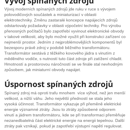
Vývoj spínaných zdrojů
Vývoj moderních spínaných zdrojů jde ruku v ruce s vývojem
polovodičových součástek a miniaturizací v oblasti
elektrotechniky. Změnu zastaralé koncepce napájecích zdrojů
odstartovaly požadavky v oblasti výpočetní techniky. Pro výrobu
přenosných počítačů bylo zapotřebí vyvinout elektronické obvody
v takové velikosti, aby bylo možné využít při konstrukci zařízení co
nejmenší prostor. Jedním z nejproblémovějších komponentů byl
bezesporu právě zdroj v podobě běžného transformátoru.
Transformátor sestává z těžkého kovového jádra s vinutím z
měděného vodiče, s nutností tuto část zdroje při zatížení chladit.
Hmotností a prostorovou náročností se ve finále stal nevhodným
způsobem, jak miniaturní obvody napájet.
Úspornost spínaných zdrojů
Spínaný zdroj má oproti trafu mnohem více výhod, než jen menší
velikost, a nižší váhu. Jeho největší předností se stala jeho
vysoká účinnost. Transformátor vykazuje při přeměně elektrické
energie významné ztráty. Jsou to ztráty způsobené odporem
vinutí a jádrem transformátoru, kde se při transformaci přeměňuje
nezanedbatelná část elektrické energie na energii tepelnou. Další
ztráty pak vznikají, pokud je zapotřebí výstupní napětí regulovat.