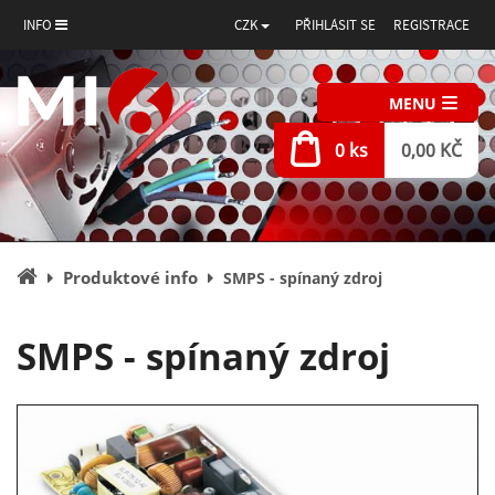
INFO
CZK
PŘIHLÁSIT SE
REGISTRACE
MENU
0 ks
0,00 KČ
Úvodní
Produktové info
SMPS - spínaný zdroj
stránka
SMPS - spínaný zdroj