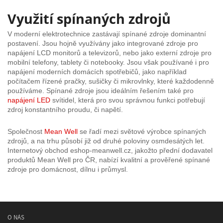
Využití spínaných zdrojů
V moderní elektrotechnice zastávají spínané zdroje dominantní
postavení. Jsou hojně využívány jako integrované zdroje pro
napájení LCD monitorů a televizorů, nebo jako externí zdroje pro
mobilní telefony, tablety či notebooky. Jsou však používané i pro
napájení moderních domácích spotřebičů, jako například
počítačem řízené pračky, sušičky či mikrovlnky, které každodenně
používáme. Spínané zdroje jsou ideálním řešením také pro
napájení LED
svítidel, která pro svou správnou funkci potřebují
zdroj konstantního proudu, či napětí.
Společnost
Mean Well
se řadí mezi světové výrobce spínaných
zdrojů, a na trhu působí již od druhé poloviny osmdesátých let.
Internetový obchod eshop-meanwell.cz, jakožto přední dodavatel
produktů Mean Well pro ČR, nabízí kvalitní a prověřené spínané
zdroje pro domácnost, dílnu i průmysl.
O NÁS