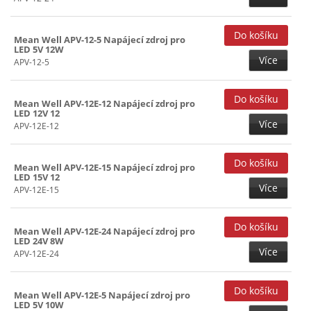
150W (174)
160W (20)
Mean Well APV-12-5 Napájecí zdroj pro
180W (7)
LED 5V 12W
Více
APV-12-5
185W (44)
192W (13)
Mean Well APV-12E-12 Napájecí zdroj pro
LED 12V 12
200W (92)
Více
APV-12E-12
240W (149)
264W (2)
Mean Well APV-12E-15 Napájecí zdroj pro
LED 15V 12
285W (2)
Více
APV-12E-15
241~299W (9)
300W (3)
Mean Well APV-12E-24 Napájecí zdroj pro
LED 24V 8W
320W (12)
Více
APV-12E-24
301~449W (40)
480W (39)
Mean Well APV-12E-5 Napájecí zdroj pro
LED 5V 10W