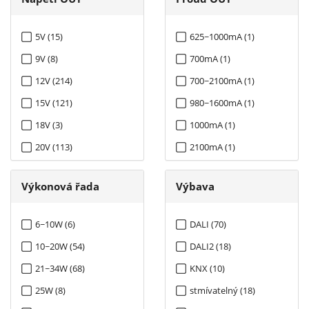
5V (15)
625~1000mA (1)
9V (8)
700mA (1)
12V (214)
700~2100mA (1)
15V (121)
980~1600mA (1)
18V (3)
1000mA (1)
20V (113)
2100mA (1)
24V (270)
4200mA (1)
Výkonová řada
Výbava
27V (15)
30V (111)
6~10W (6)
DALI (70)
36V (225)
10~20W (54)
DALI2 (18)
42V (165)
21~34W (68)
KNX (10)
48V (242)
25W (8)
stmívatelný (18)
54V (153)