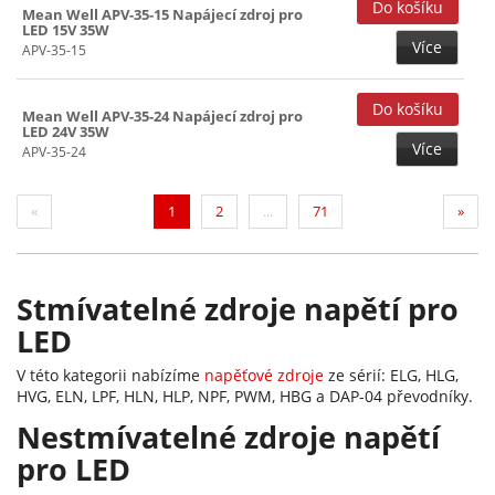
Mean Well APV-35-15 Napájecí zdroj pro
LED 15V 35W
Více
APV-35-15
Mean Well APV-35-24 Napájecí zdroj pro
LED 24V 35W
Více
APV-35-24
(current)
«
1
2
...
71
»
Stmívatelné zdroje napětí pro
LED
V této kategorii nabízíme
napěťové zdroje
ze sérií: ELG, HLG,
HVG, ELN, LPF, HLN, HLP, NPF, PWM, HBG a DAP-04 převodníky.
Nestmívatelné zdroje napětí
pro LED