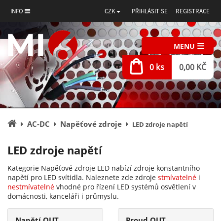
INFO
CZK
PŘIHLÁSIT SE
REGISTRACE
MENU
0 ks
0,00 KČ
Úvodní
AC-DC
Napěťové zdroje
LED zdroje napětí
stránka
LED zdroje napětí
Kategorie Napěťové zdroje LED nabízí zdroje konstantního
napětí pro LED svítidla. Naleznete zde zdroje
stmívatelné
i
nestmívatelné
vhodné pro řízení LED systémů osvětlení v
domácnosti, kanceláři i průmyslu.
Napětí OUT
Proud OUT