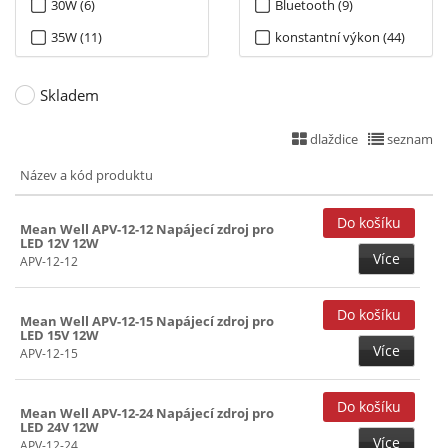
30W (6)
Bluetooth (9)
60V (18)
35W (11)
konstantní výkon (44)
40W (120)
SELV, F (11)
Skladem
45W (26)
SELV, F, PFC (451)
50W (5)
SELV, F, LPS (7)
dlaždice
seznam
55W (1)
SELV, F, LPS, PFC (14)
Název a kód produktu
60W (234)
SELV, F, PFC, PWM (88)
Mean Well APV-12-12 Napájecí zdroj pro
65W (27)
LPS (10)
LED 12V 12W
Více
70W (5)
Programovací (54)
APV-12-12
75W (62)
F, PFC, SELV (5)
Mean Well APV-12-15 Napájecí zdroj pro
80W (72)
LED 15V 12W
Více
APV-12-15
90W (68)
100W (171)
Mean Well APV-12-24 Napájecí zdroj pro
120W (103)
LED 24V 12W
Více
APV-12-24