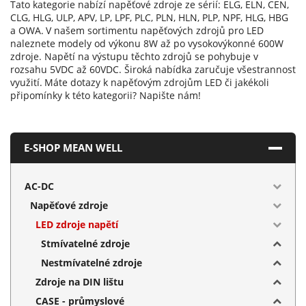
Tato kategorie nabízí napěťové zdroje ze sérií: ELG, ELN, CEN,
CLG, HLG, ULP, APV, LP, LPF, PLC, PLN, HLN, PLP, NPF, HLG, HBG
a OWA.
V našem sortimentu napěťových zdrojů pro LED
naleznete modely od výkonu 8W až po vysokovýkonné 600W
zdroje. Napětí na výstupu těchto zdrojů se pohybuje v
rozsahu 5VDC až 60VDC. Široká nabídka zaručuje všestrannost
využití.
Máte dotazy k napěťovým zdrojům LED či jakékoli
připomínky k této kategorii? Napište nám!
E-SHOP MEAN WELL
AC-DC
Napěťové zdroje
LED zdroje napětí
Stmívatelné zdroje
Nestmívatelné zdroje
Zdroje na DIN lištu
CASE - průmyslové