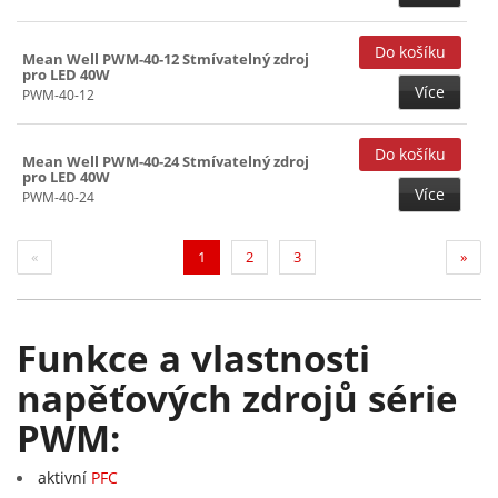
Mean Well PWM-40-12 Stmívatelný zdroj
pro LED 40W
Více
PWM-40-12
Mean Well PWM-40-24 Stmívatelný zdroj
pro LED 40W
Více
PWM-40-24
(current)
«
1
2
3
»
Funkce a vlastnosti
napěťových zdrojů série
PWM:
aktivní
PFC