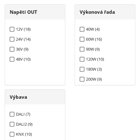
Napětí OUT
Výkonová řada
12V (18)
40W (4)
24V (14)
60W (16)
36V (9)
90W (9)
48V (10)
120W (10)
180W (3)
200W (9)
Výbava
DALI (7)
DALI2 (9)
KNX (10)