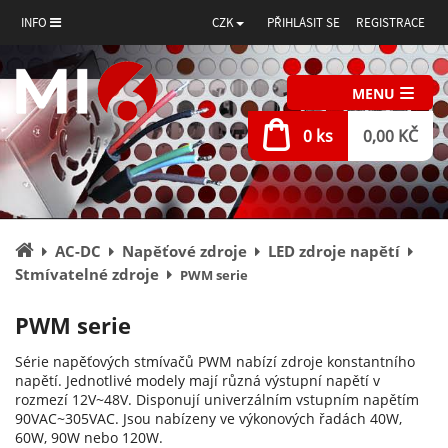
INFO
CZK
PŘIHLÁSIT SE
REGISTRACE
MENU
0 ks
0,00 KČ
Úvodní
AC-DC
Napěťové zdroje
LED zdroje napětí
stránka
Stmívatelné zdroje
PWM serie
PWM serie
Série napěťových stmívačů PWM nabízí zdroje konstantního
napětí. Jednotlivé modely mají různá výstupní napětí v
rozmezí 12V~48V. Disponují univerzálním vstupním napětím
90VAC~305VAC. Jsou nabízeny ve výkonových řadách 40W,
60W, 90W nebo 120W.