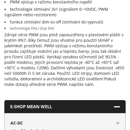
PWM výstup v režimu konstantního napětí
technologie stmívání 3v1 (signálem 0~10VDC, PWM
signálem nebo rezistorem)
funkce stmívání dim-to-off (stmívání do vypnutí)
technologie DALI (typ DA)
Zdroje série PWM jsou plně zapouzdřeny v plastovém plášti s
krytím IP67, díky čemuž jsou vhodné pro použití téměř v
jakémkoli prostředí. PWM výstup v režimu konstantního
proudu zajišťuje stabilní jas a teplotu barvy. Jsou tak ideální
pro řízení LED pásků. Vynikají vysokou účinností (až 90,5% -
podle modelu). Jejich provozní teplota je -40°C až +85°C (až
+90°C u modelu 120W). Dalšími výhodami jsou životnost větší
než 50000h či 5 let záruka.
Použití: LED stripy, domovní LED
svítidla, dekorativní a architektonické LED osvětlení
Pokud
máte dotazy ohledně série PWM, napište nám.
E-SHOP MEAN WELL
AC-DC