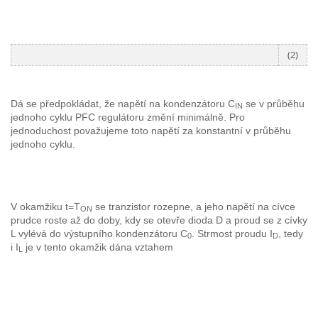
(2)
Dá se předpokládat, že napětí na kondenzátoru C
se v průběhu
IN
jednoho cyklu PFC regulátoru změní minimálně. Pro
jednoduchost považujeme toto napětí za konstantní v průběhu
jednoho cyklu.
V okamžiku t=T
se tranzistor rozepne, a jeho napětí na cívce
ON
prudce roste až do doby, kdy se otevře dioda D a proud se z cívky
L vylévá do výstupního kondenzátoru C
. Strmost proudu I
, tedy
0
D
i I
je v tento okamžik dána vztahem
L