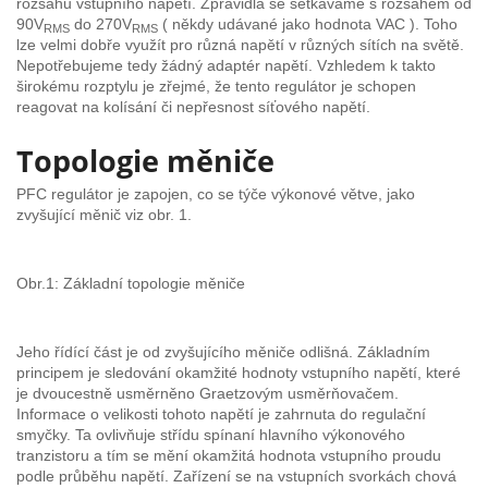
rozsahu vstupního napětí. Zpravidla se setkáváme s rozsahem od
90V
do 270V
( někdy udávané jako hodnota VAC ). Toho
RMS
RMS
lze velmi dobře využít pro různá napětí v různých sítích na světě.
Nepotřebujeme tedy žádný adaptér napětí. Vzhledem k takto
širokému rozptylu je zřejmé, že tento regulátor je schopen
reagovat na kolísání či nepřesnost síťového napětí.
Topologie měniče
PFC regulátor je zapojen, co se týče výkonové větve, jako
zvyšující měnič viz obr. 1.
Obr.1: Základní topologie měniče
Jeho řídící část je od zvyšujícího měniče odlišná. Základním
principem je sledování okamžité hodnoty vstupního napětí, které
je dvoucestně usměrněno Graetzovým usměrňovačem.
Informace o velikosti tohoto napětí je zahrnuta do regulační
smyčky. Ta ovlivňuje střídu spínaní hlavního výkonového
tranzistoru a tím se mění okamžitá hodnota vstupního proudu
podle průběhu napětí. Zařízení se na vstupních svorkách chová