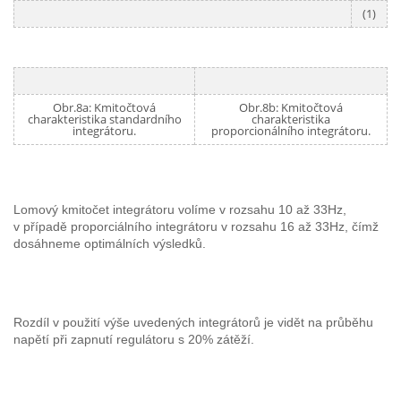
(1)
Obr.8a: Kmitočtová
Obr.8b: Kmitočtová
charakteristika standardního
charakteristika
integrátoru.
proporcionálního integrátoru.
Lomový kmitočet integrátoru volíme v rozsahu 10 až 33Hz,
v případě proporciálního integrátoru v rozsahu 16 až 33Hz, čímž
dosáhneme optimálních výsledků.
Rozdíl v použití výše uvedených integrátorů je vidět na průběhu
napětí při zapnutí regulátoru s 20% zátěží.