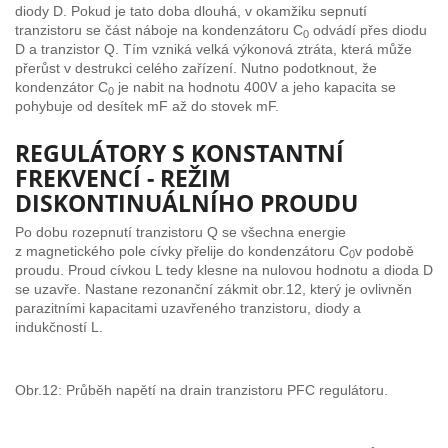
diody D. Pokud je tato doba dlouhá, v okamžiku sepnutí
tranzistoru se část náboje na kondenzátoru C
odvádí přes diodu
0
D a tranzistor Q. Tím vzniká velká výkonová ztráta, která může
přerůst v destrukci celého zařízení. Nutno podotknout, že
kondenzátor C
je nabit na hodnotu 400V a jeho kapacita se
0
pohybuje od desítek mF až do stovek mF.
REGULÁTORY S KONSTANTNÍ
FREKVENCÍ - REŽIM
DISKONTINUÁLNÍHO PROUDU
Po dobu rozepnutí tranzistoru Q se všechna energie
z magnetického pole cívky přelije do kondenzátoru C
v podobě
0
proudu. Proud cívkou L tedy klesne na nulovou hodnotu a dioda D
se uzavře. Nastane rezonanční zákmit obr.12, který je ovlivněn
parazitními kapacitami uzavřeného tranzistoru, diody a
indukčností L.
Obr.12: Průběh napětí na drain tranzistoru PFC regulátoru.