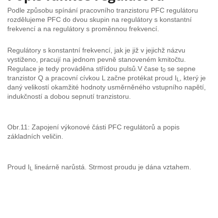
Podle způsobu spínání pracovního tranzistoru PFC regulátoru
rozdělujeme PFC do dvou skupin na regulátory s konstantní
frekvencí a na regulátory s proměnnou frekvencí.
Regulátory s konstantní frekvencí, jak je již v jejichž názvu
vystiženo, pracují na jednom pevně stanoveném kmitočtu.
Regulace je tedy prováděna střídou pulsů.V čase t
se sepne
0
tranzistor Q a pracovní cívkou L začne protékat proud I
, který je
L
daný velikostí okamžité hodnoty usměrněného vstupního napětí,
indukčností a dobou sepnutí tranzistoru.
Obr.11: Zapojení výkonové části PFC regulátorů a popis
základních veličin.
Proud I
lineárně narůstá. Strmost proudu je dána vztahem.
L