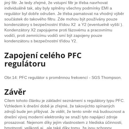
jiný filtr. Je tedy zřejmé, že vstupní filtr je třeba navrhovat
individuálně tak, aby byly splněny všechny podmínky EMI a
regulátor byl dobře odrušen. Je třeba pamatovat na vhodný výběr
součástek do takového filtru. Zde mohou být používány pouze
kondenzátory s bezpečnostní třídou X2 a Y2 (eventuelně vyšší ).
Kondenzátory X2 zapojujeme proti fázovému a pracovnímu
vodiči, proti zemnícímu vodiči smí být zapojeny pouze
kondenzátoru s bezpečnostní třídou Y2.
Zapojení celého PFC
regulátoru
Obr.14: PFC regulátor s proměnnou frekvencí - SGS Thompson.
Závěr
Cílem tohoto článku je základní seznámení s regulátory typu PFC.
Vzhledem k dnešní době je zřejmé, že takovýchto spínaných
zdrojů bude jen přibývat. Je vidět, že tento směr má budoucnost a
dnešní vývoj moderní elektroniky se snaží tyto napájecí zdroje
prosazovat. Nejenom díky jejím vlastnostem z hlediska účinnosti,
hmotnosti, velikosti aj., ale také díky tomu, že jsou schopny