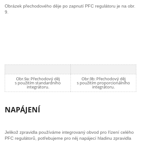
Obrázek přechodového děje po zapnutí PFC regulátoru je na obr.
9.
Obr.9a: Přechodový děj
Obr.9b: Přechodový děj
s použitím standardního
s použitím proporcionálního
integrátoru.
integrátoru.
NAPÁJENÍ
Jelikož zpravidla používáme integrovaný obvod pro řízení celého
PFC regulátorů, potřebujeme pro něj napájecí hladinu zpravidla