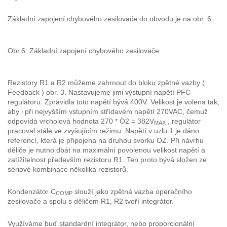
Základní zapojení chybového zesilovače do obvodu je na obr. 6.
Obr.6: Základní zapojení chybového zesilovače.
Rezistory R1 a R2 můžeme zahrnout do bloku zpětné vazby (
Feedback ) obr. 3. Nastavujeme jimi výstupní napětí PFC
regulátoru. Zpravidla toto napětí bývá 400V. Velikost je volena tak,
aby i při nejvyšším vstupním střídavém napětí 270VAC, čemuž
odpovídá vrcholová hodnota 270 * Ö2 = 382V
, regulátor
MAX
pracoval stále ve zvyšujícím režimu. Napětí v uzlu 1 je dáno
referencí, která je připojena na druhou svorku OZ. Při návrhu
děliče je nutno dbát na maximální povolenou velikost napětí a
zatížitelnost především rezistoru R1. Ten proto bývá složen ze
sériové kombinace několika rezistorů.
Kondenzátor C
slouží jako zpětná vazba operačního
COMP
zesilovače a spolu s děličem R1, R2 tvoří integrátor.
Využíváme buď standardní integrátor, nebo proporcionální