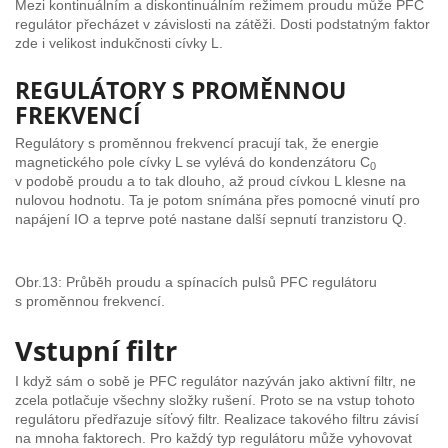
Mezi kontinuálním a diskontinuálním režimem proudu může PFC
regulátor přecházet v závislosti na zátěži. Dosti podstatným faktor
zde i velikost indukčnosti cívky L.
REGULÁTORY S PROMĚNNOU
FREKVENCÍ
Regulátory s proměnnou frekvencí pracují tak, že energie
magnetického pole cívky L se vylévá do kondenzátoru C
0
v podobě proudu a to tak dlouho, až proud cívkou L klesne na
nulovou hodnotu. Ta je potom snímána přes pomocné vinutí pro
napájení IO a teprve poté nastane další sepnutí tranzistoru Q.
Obr.13: Průběh proudu a spínacích pulsů PFC regulátoru
s proměnnou frekvencí.
Vstupní filtr
I když sám o sobě je PFC regulátor nazýván jako aktivní filtr, ne
zcela potlačuje všechny složky rušení. Proto se na vstup tohoto
regulátoru předřazuje síťový filtr. Realizace takového filtru závisí
na mnoha faktorech. Pro každý typ regulátoru může vyhovovat