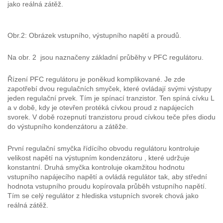
jako reálná zátěž.
Obr.2: Obrázek vstupního, výstupního napětí a proudů.
Na obr. 2 jsou naznačeny základní průběhy v PFC regulátoru.
Řízení PFC regulátoru je poněkud komplikované. Je zde
zapotřebí dvou regulačních smyček, které ovládají svými výstupy
jeden regulační prvek. Tím je spínací tranzistor. Ten spíná cívku L
a v době, kdy je otevřen protéká cívkou proud z napájecích
svorek. V době rozepnutí tranzistoru proud cívkou teče přes diodu
do výstupního kondenzátoru a zátěže.
První regulační smyčka řídícího obvodu regulátoru kontroluje
velikost napětí na výstupním kondenzátoru , které udržuje
konstantní. Druhá smyčka kontroluje okamžitou hodnotu
vstupního napájecího napětí a ovládá regulátor tak, aby střední
hodnota vstupního proudu kopírovala průběh vstupního napětí.
Tím se celý regulátor z hlediska vstupních svorek chová jako
reálná zátěž.