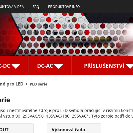
UKTOVÁ VIDEA
FAQ
PRODUKTOVÉ INFO
C-DC
DC-AC
PŘÍSLUŠENSTVÍ
né pro LED
PLD serie
rie
 jsou nestmívatelné zdroje pro LED svítidla pracující v režimu ko
ní vstup 90~295VAC/90~135VAC/180~295VAC*. Tyto zdroje patří do
 OUT
Výkonová řada