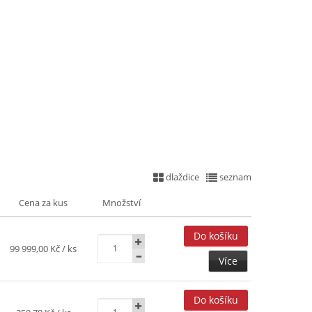
dlaždice
seznam
Cena za kus
Množství
99 999,00 Kč
/ ks
Více