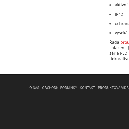
aktivní
IP42
ochrana
vysoká 
Řada
prou
chlazení. 
série PLD 
dekorativn
O NÁS
OBCHODNÍ PODMÍNKY
KONTAKT
PRODUKTOVÁ VIDE