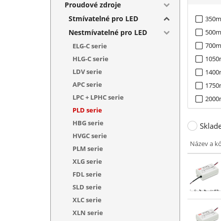
Proudové zdroje
Stmívatelné pro LED
350m
Nestmívatelné pro LED
500m
700m
ELG-C serie
HLG-C serie
1050
LDV serie
1400
APC serie
1750
LPC + LPHC serie
2000
PLD serie
2400
HBG serie
Sklad
HVGC serie
Název a k
PLM serie
XLG serie
FDL serie
SLD serie
XLC serie
XLN serie