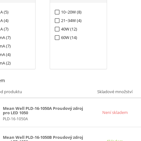
A (5)
10~20W (8)
A (4)
21~34W (4)
A (7)
40W (12)
mA (7)
60W (14)
mA (7)
mA (4)
mA (2)
mA (2)
em
ód produktu
Skladové množství
Mean Well PLD-16-1050A Proudový zdroj
Není skladem
pro LED 1050
PLD-16-1050A
Mean Well PLD-16-1050B Proudový zdroj