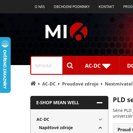
O NÁS
OBCHODNÍ PODMÍNKY
KONTAKT
PROD
Vyhledávání
AC-DC
D
Úvodní
AC-DC
Proudové zdroje
Nestmívatel
stránka
PLD se
E-SHOP MEAN WELL
Série PLD
univerzál
AC-DC
Napěťové zdroje
Proud