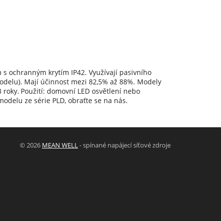
s ochranným krytím IP42. Využívají pasivního
 modelu). Mají účinnost mezi 82,5% až 88%. Modely
 roky.
Použití: domovní LED osvětlení nebo
odelu ze série PLD, obraťte se na nás.
© 2026
MEAN WELL
- spínané napájecí síťové zdroje