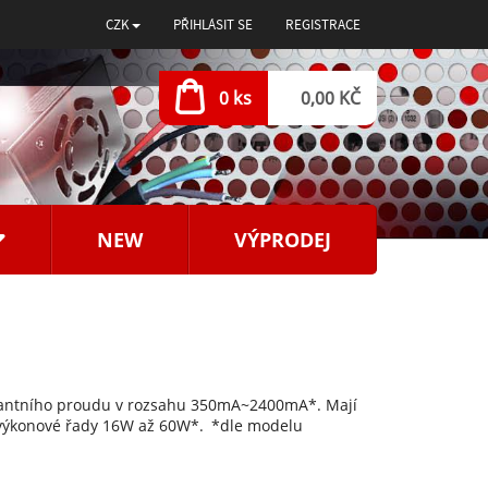
CZK
PŘIHLÁSIT SE
REGISTRACE
0 ks
0,00 KČ
NEW
VÝPRODEJ
nstantního proudu v rozsahu 350mA~2400mA*. Mají
 výkonové řady 16W až 60W*.
*dle modelu