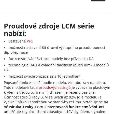
Proudové zdroje LCM série
nabízí:
vestavěná
PFC
možnost nastavení 6ti úrovní výstupního proudu pomocí
dip přepínače
funkce stmívání 3v1 pro modely bez přívlastku DA
technologie DALI a ovládání tlačítkem (push dim) u modelů
DA
možnost synchronizace až s 10 jednotkami
Popsané funkce se liší podle modelu, viz tabulka v datalistu.
Tato modelová řada
proudových zdrojů
je vybavena plastovým
krytem s třídou ochrany II, chlazení je řešeno pasivně.
Účinnost zdrojů řady LCM se uvádí až 92% (dle modelu) a
vynikají nízkou spotřebou ve stand-by režimu. Vztahuje se na
ně
záruka 3 roky
.
Pozn.
Patentovaná funkce stmívání 3v1
umožňuje regulaci třemi způsoby: 1-10V signálem, signálem