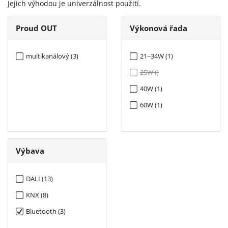
Jejich výhodou je univerzálnost použití.
Proud OUT
Výkonová řada
multikanálový (3)
21~34W (1)
25W ()
40W (1)
60W (1)
Výbava
DALI (13)
KNX (8)
Bluetooth (3)