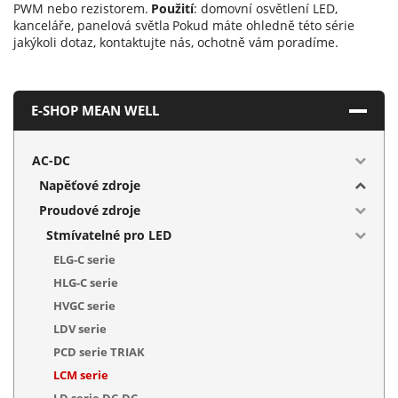
PWM nebo rezistorem.
Použití
: domovní osvětlení LED,
kanceláře, panelová světla
Pokud máte ohledně této série
jakýkoli dotaz, kontaktujte nás, ochotně vám poradíme.
E-SHOP MEAN WELL
AC-DC
Napěťové zdroje
Proudové zdroje
Stmívatelné pro LED
ELG-C serie
HLG-C serie
HVGC serie
LDV serie
PCD serie TRIAK
LCM serie
LD serie DC-DC