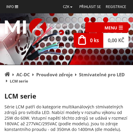
INFO
CZK
PŘIHLÁSIT SE
REGISTRACE
MENU
0 ks
0,00 KČ
Úvodní
AC-DC
Proudové zdroje
Stmívatelné pro LED
stránka
LCM serie
LCM serie
Série LCM patří do kategorie multikanálových stmívatelných
zdrojů pro svítidla LED. Nabízí modely v rozsahu výkonu od
25W do 60W. Vstupní napětí těchto zdrojů se udává v rozmezí
180VAC až 277VAC/295VAC (podle modelu). Jsou to zdroje
konstantního proudu - od 350mA do 1400mA (dle modelu).