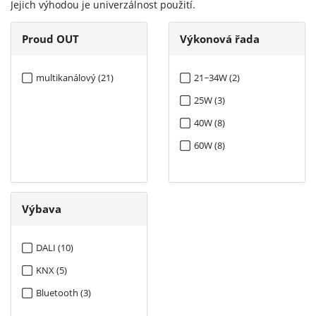
Jejich výhodou je univerzálnost použití.
Proud OUT
Výkonová řada
multikanálový (21)
21~34W (2)
25W (3)
40W (8)
60W (8)
Výbava
DALI (10)
KNX (5)
Bluetooth (3)