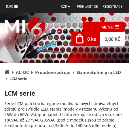
INFO
CZK
PŘIHLÁSIT SE
REGISTRACE
MENU
0 ks
0,00 KČ
Úvodní
AC-DC
Proudové zdroje
Stmívatelné pro LED
stránka
LCM serie
LCM serie
Série LCM patří do kategorie multikanálových stmívatelných
zdrojů pro svítidla LED. Nabízí modely v rozsahu výkonu od
25W do 60W. Vstupní napětí těchto zdrojů se udává v rozmezí
180VAC až 277VAC/295VAC (podle modelu). Jsou to zdroje
konstantního proudu - od 350mA do 1400mA (dle modelu).