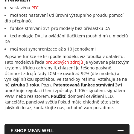
vestavěná
PFC
možnost nastavení 6ti úrovní výstupního proudu pomocí
dip přepínače
funkce stmívání 3v1 pro modely bez přívlastku DA
technologie DALI a ovládání tlačítkem (push dim) u modelů
DA
možnost synchronizace až s 10 jednotkami
Popsané funkce se liší podle modelu, viz tabulka v datalistu.
Tato modelová řada
proudových zdrojů
je vybavena plastovým
krytem s třídou ochrany II, chlazení je řešeno pasivně.
Účinnost zdrojů řady LCM se uvádí až 92% (dle modelu) a
vynikají nízkou spotřebou ve stand-by režimu. Vztahuje se na
ně
záruka 3 roky
.
Pozn.
Patentovaná funkce stmívání 3v1
umožňuje regulaci třemi způsoby: 1-10V signálem, signálem
PWM nebo rezistorem.
Použití
: domovní osvětlení LED,
kanceláře, panelová světla
Pokud máte ohledně této série
jakýkoli dotaz, kontaktujte nás, ochotně vám poradíme.
E-SHOP MEAN WELL