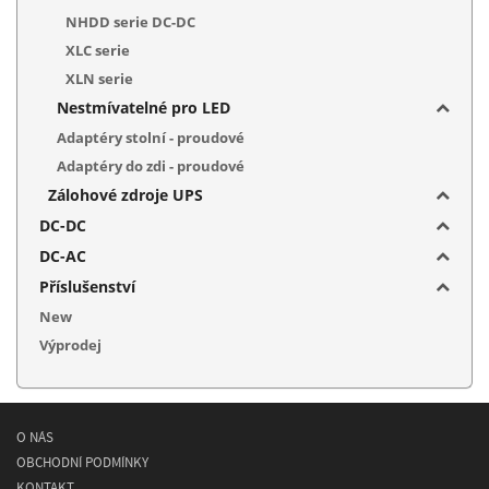
NHDD serie DC-DC
XLC serie
XLN serie
Nestmívatelné pro LED
Adaptéry stolní - proudové
Adaptéry do zdi - proudové
Zálohové zdroje UPS
DC-DC
DC-AC
Příslušenství
New
Výprodej
O NÁS
OBCHODNÍ PODMÍNKY
KONTAKT