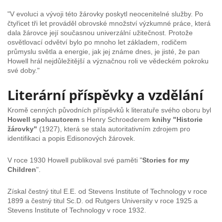
"V evoluci a vývoji této žárovky poskytl neocenitelné služby. Po
čtyřicet tři let prováděl obrovské množství výzkumné práce, která
dala žárovce její současnou univerzální užitečnost. Protože
osvětlovací odvětví bylo po mnoho let základem, rodičem
průmyslu světla a energie, jak jej známe dnes, je jisté, že pan
Howell hrál nejdůležitější a význačnou roli ve vědeckém pokroku
své doby."
Literární příspěvky a vzdělání
Kromě cenných původních příspěvků k literatuře svého oboru byl
Howell spoluautorem
s Henry Schroederem
knihy "Historie
žárovky"
(1927), která se stala autoritativním zdrojem pro
identifikaci a popis Edisonových žárovek.
V roce 1930 Howell publikoval své paměti "
Stories for my
Children
".
Získal čestný titul E.E. od Stevens Institute of Technology v roce
1899 a čestný titul Sc.D. od Rutgers University v roce 1925 a
Stevens Institute of Technology v roce 1932.