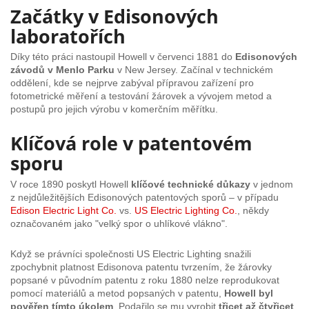
Začátky v Edisonových
laboratořích
Díky této práci nastoupil Howell v červenci 1881 do
Edisonových
závodů v Menlo Parku
v New Jersey. Začínal v technickém
oddělení, kde se nejprve zabýval přípravou zařízení pro
fotometrické měření a testování žárovek a vývojem metod a
postupů pro jejich výrobu v komerčním měřítku.
Klíčová role v patentovém
sporu
V roce 1890 poskytl Howell
klíčové technické důkazy
v jednom
z nejdůležitějších Edisonových patentových sporů – v případu
Edison Electric Light Co.
vs.
US Electric Lighting Co.
, někdy
označovaném jako "velký spor o uhlíkové vlákno".
Když se právníci společnosti US Electric Lighting snažili
zpochybnit platnost Edisonova patentu tvrzením, že žárovky
popsané v původním patentu z roku 1880 nelze reprodukovat
pomocí materiálů a metod popsaných v patentu,
Howell byl
pověřen tímto úkolem
. Podařilo se mu vyrobit
třicet až čtyřicet