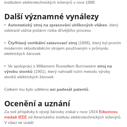
institutem elektrotechnických inženýrů v roce 1888.
Další významné vynálezy
•
Automatický stroj na zpracování uhlíkových vláken
, který
odstranil vážná požární rizika dřívějšího procesu
•
Čtyřhlavý vertikální zatavovací stroj
(1896), který byl prvním
moderním skloobráběcím strojem používaným v průmyslu
elektrických žárovek
• Ve spolupráci s Williamem Russellem Burrowsem
stroj na
výrobu stonků
(1901), který nahradil ruční metodu výroby
stonků elektrických žárovek
Celkem mu bylo uděleno
asi padesát patentů
.
Ocenění a uznání
Za své příspěvky k vývoji žárovky získal v roce 1924
Edisonovu
medaili IEEE
od Amerického institutu elektrotechnických inženýrů.
V citaci se uvádí: