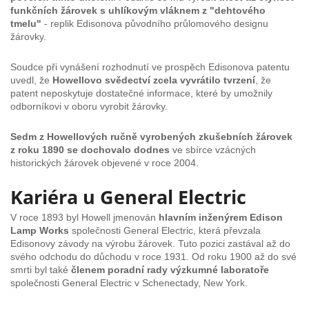
funkčních žárovek s uhlíkovým vláknem z "dehtového
tmelu"
- replik Edisonova původního průlomového designu
žárovky.
Soudce při vynášení rozhodnutí ve prospěch Edisonova patentu
uvedl, že
Howellovo svědectví zcela vyvrátilo tvrzení
, že
patent neposkytuje dostatečné informace, které by umožnily
odborníkovi v oboru vyrobit žárovky.
Sedm z Howellových ručně vyrobených zkušebních žárovek
z roku 1890 se dochovalo dodnes
ve sbírce vzácných
historických žárovek objevené v roce 2004.
Kariéra u General Electric
V roce 1893 byl Howell jmenován
hlavním inženýrem Edison
Lamp Works
společnosti General Electric, která převzala
Edisonovy závody na výrobu žárovek. Tuto pozici zastával až do
svého odchodu do důchodu v roce 1931. Od roku 1900 až do své
smrti byl také
členem poradní rady výzkumné laboratoře
společnosti General Electric v Schenectady, New York.