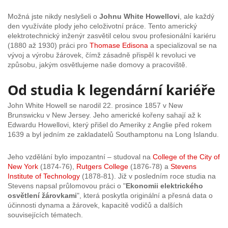
Možná jste nikdy neslyšeli o
Johnu White Howellovi
, ale každý
den využíváte plody jeho celoživotní práce. Tento americký
elektrotechnický inženýr zasvětil celou svou profesionální kariéru
(1880 až 1930) práci pro
Thomase Edisona
a specializoval se na
vývoj a výrobu žárovek, čímž zásadně přispěl k revoluci ve
způsobu, jakým osvětlujeme naše domovy a pracoviště.
Od studia k legendární kariéře
John White Howell se narodil 22. prosince 1857 v New
Brunswicku v New Jersey. Jeho americké kořeny sahají až k
Edwardu Howellovi, který přišel do Ameriky z Anglie před rokem
1639 a byl jedním ze zakladatelů Southamptonu na Long Islandu.
Jeho vzdělání bylo impozantní – studoval na
College of the City of
New York
(1874-76),
Rutgers College
(1876-78) a
Stevens
Institute of Technology
(1878-81). Již v posledním roce studia na
Stevens napsal průlomovou práci o "
Ekonomii elektrického
osvětlení žárovkami
", která poskytla originální a přesná data o
účinnosti dynama a žárovek, kapacitě vodičů a dalších
souvisejících tématech.