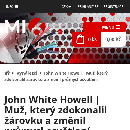
INFO
CZK
PŘIHLÁSIT SE
REGISTRACE
MENU
0 ks
0,00 KČ
Úvodní
Vynálezci
John White Howell | Muž, který
stránka
zdokonalil žárovku a změnil průmysl osvětlení
John White Howell |
Muž, který zdokonalil
žárovku a změnil