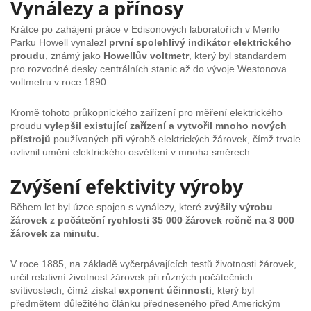
Vynálezy a přínosy
Krátce po zahájení práce v Edisonových laboratořích v Menlo
Parku Howell vynalezl
první spolehlivý indikátor elektrického
proudu
, známý jako
Howellův voltmetr
, který byl standardem
pro rozvodné desky centrálních stanic až do vývoje Westonova
voltmetru v roce 1890.
Kromě tohoto průkopnického zařízení pro měření elektrického
proudu
vylepšil existující zařízení a vytvořil mnoho nových
přístrojů
používaných při výrobě elektrických žárovek, čímž trvale
ovlivnil umění elektrického osvětlení v mnoha směrech.
Zvýšení efektivity výroby
Během let byl úzce spojen s vynálezy, které
zvýšily výrobu
žárovek z počáteční rychlosti 35 000 žárovek ročně na 3 000
žárovek za minutu
.
V roce 1885, na základě vyčerpávajících testů životnosti žárovek,
určil relativní životnost žárovek při různých počátečních
svítivostech, čímž získal
exponent účinnosti
, který byl
předmětem důležitého článku předneseného před Americkým