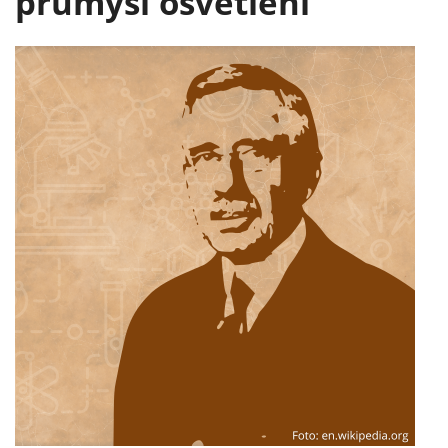
průmysl osvětlení