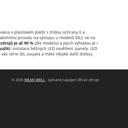
ávána v plastovém plášti s třídou ochrany II a
stabilnímu proudu na výstupu u modelů IDLC se na
zdrojů je až 90 %
(dle modelu) a jejich výhodou je i
yužití
: instalace běžných LED osvětlení, panely, LED
vás série IDL zaujala a máte nějaké další dotazy.
© 2026
MEAN WELL
- spínané napájecí síťové zdroje