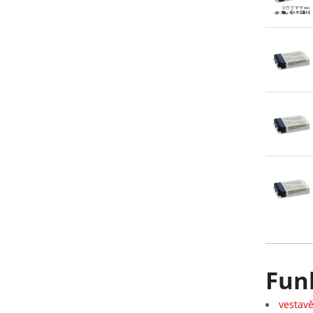
Funk
vestav