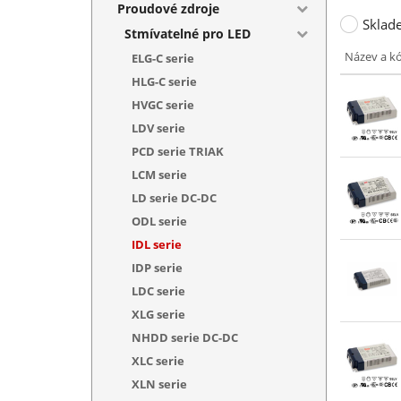
Proudové zdroje
Sklad
Stmívatelné pro LED
Název a k
ELG-C serie
HLG-C serie
HVGC serie
LDV serie
PCD serie TRIAK
LCM serie
LD serie DC-DC
ODL serie
IDL serie
IDP serie
LDC serie
XLG serie
NHDD serie DC-DC
XLC serie
XLN serie