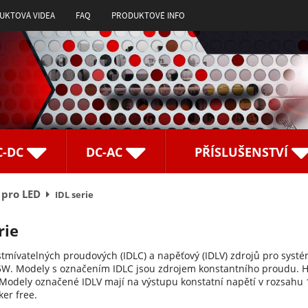
UKTOVÁ VIDEA
FAQ
PRODUKTOVÉ INFO
C-DC
DC-AC
PŘÍSLUŠENSTVÍ
 pro LED
IDL serie
rie
stmívatelných proudových (IDLC) a napěťový (IDLV) zdrojů pro syst
W. Modely s označením IDLC jsou zdrojem konstantního proudu. H
Modely označené IDLV mají na výstupu konstatní napětí v rozsahu 
ker free.