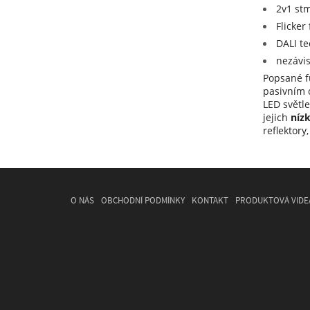
2v1 stm
Flicker
DALI t
nezávis
Popsané fu
pasivním 
LED světle
jejich
níz
reflektory
O NÁS
OBCHODNÍ PODMÍNKY
KONTAKT
PRODUKTOVÁ VIDE