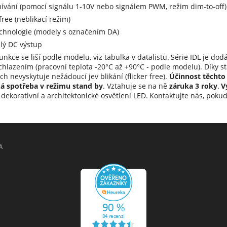
ívání (pomocí signálu 1-10V nebo signálem PWM, režim dim-to-off)
 free (neblikací režim)
echnologie (modely s označením DA)
lý DC výstup
nkce se liší podle modelu, viz tabulka v datalistu.
Série IDL je dod
chlazením (pracovní teplota -20°C až +90°C - podle modelu). Díky 
ch nevyskytuje nežádoucí jev blikání (flicker free).
Účinnost těchto 
ká spotřeba v režimu stand by
. Vztahuje se na ně
záruka 3 roky
.
V
, dekorativní a architektonické osvětlení LED.
Kontaktujte nás, pokud 
A