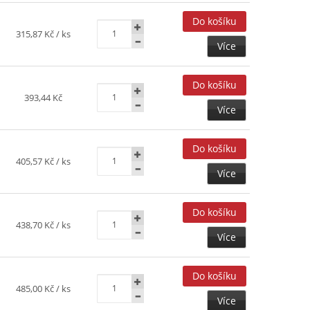
315,87 Kč
/ ks
Více
393,44 Kč
Více
405,57 Kč
/ ks
Více
438,70 Kč
/ ks
Více
485,00 Kč
/ ks
Více