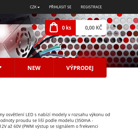
CZK
PŘIHLÁSIT SE
REGISTRACE
0 ks
0,00 KČ
NEW
VÝPRODEJ
émy osvětlení LED s nabízí modely v rozsahu výkonu od
odnoty proudu se liší podle modelu (350mA -
12V až 60V (PWM výstup se signálem o frekvenci