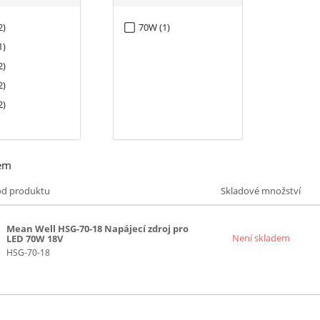
2)
70W (1)
1)
2)
2)
2)
em
ód produktu
Skladové množství
Mean Well HSG-70-18 Napájecí zdroj pro
Není skladem
LED 70W 18V
HSG-70-18