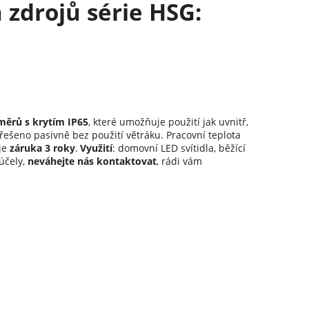
 zdrojů série HSG:
ěrů s krytím IP65
, které umožňuje použití jak uvnitř,
 řešeno pasivně bez použití větráku. Pracovní teplota
je
záruka 3 roky
.
Využití
: domovní LED svítidla, běžící
účely,
neváhejte nás kontaktovat
, rádi vám