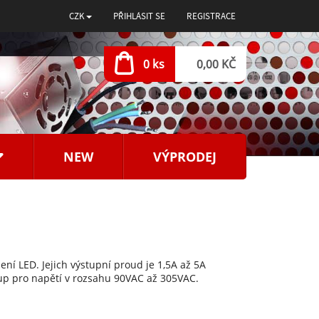
CZK
PŘIHLÁSIT SE
REGISTRACE
0 ks
0,00 KČ
NEW
VÝPRODEJ
ní LED. Jejich výstupní proud je 1,5A až 5A
tup pro napětí v rozsahu 90VAC až 305VAC.