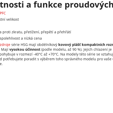
tnosti a funkce proudových
PFC
ní velikost
 proti zkratu, přetížení, přepětí a přehřátí
spolehlivost a nízká cena
zdroje
série HSG mají obdélníkový
kovový plášť kompaktních rozm
. Mají
vysokou účinnost
(podle modelu, až 90 %). Jejich chlazení je
 pohybuje v rozmezí -40°C až +70°C. Na modely této série se vztahu
d potřebujete poradit s výběrem toho správného modelu pro vaše 
e.