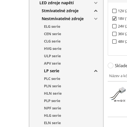
LED zdroje napětí
Stmívatelné zdroje
12V (
Nestmívatelné zdroje
18V (
24V (
ELG serie
CEN serie
36V (
CLG serie
48V (
HVG serie
ULP serie
APV serie
Sklad
LP serie
Název a k
PLC serie
PLN serie
HLN serie
PLP serie
NPF serie
HLG serie
ELN serie