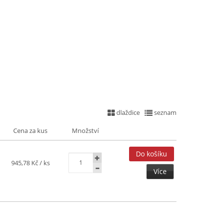
dlaždice
seznam
Cena za kus
Množství
945,78 Kč
/ ks
Více