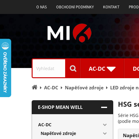
O NÁS
OBCHODNÍ PODMÍNKY
KONTAKT
PROD
Vyhledávání
AC-DC
D
Úvodní
AC-DC
Napěťové zdroje
LED zdroje 
stránka
HSG s
E-SHOP MEAN WELL
Série HSG 
(podle mo
AC-DC
Napěťové zdroje
Napět