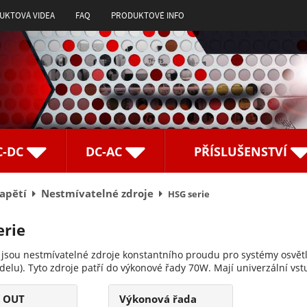
UKTOVÁ VIDEA
FAQ
PRODUKTOVÉ INFO
C-DC
DC-AC
PŘÍSLUŠENSTVÍ
napětí
Nestmívatelné zdroje
HSG serie
erie
jsou nestmívatelné zdroje konstantního proudu pro systémy osvětle
delu). Tyto zdroje patří do výkonové řady 70W. Mají univerzální vs
í OUT
Výkonová řada