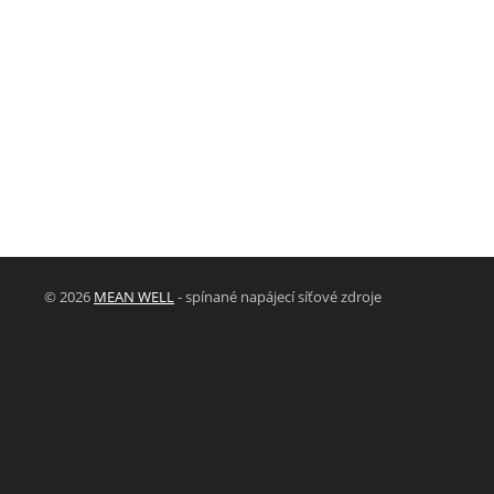
© 2026
MEAN WELL
- spínané napájecí síťové zdroje