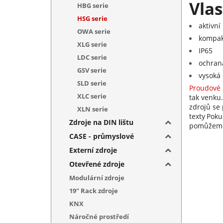
Vlas
HBG serie
HSG serie
aktivní
OWA serie
kompakt
XLG serie
IP65
LDC serie
ochrana
GSV serie
vysoká 
SLD serie
Proudové 
XLC serie
tak venku
zdrojů se
XLN serie
texty
Poku
Zdroje na DIN lištu
pomůžem
CASE - průmyslové
Externí zdroje
Otevřené zdroje
Modulární zdroje
19" Rack zdroje
KNX
Náročné prostředí