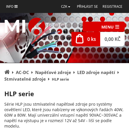
INFO
CZK
PŘIHLÁSIT SE
REGISTRACE
MENU
0 ks
0,00 KČ
Úvodní
AC-DC
Napěťové zdroje
LED zdroje napětí
stránka
Stmívatelné zdroje
HLP serie
HLP serie
Série HLP jsou stmívatelné napěťové zdroje pro systémy
osvětlení LED, které jsou nabízeny ve výkonových řadách 40W,
60W a 80W. Mají univerzální vstupní napětí 90VAC~305VAC a
napětí na výstupu je v rozmezí 12V až 54V - liší se podle
modelu.