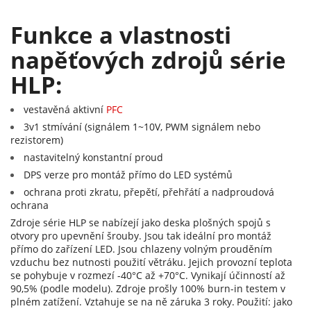
Funkce a vlastnosti
napěťových zdrojů série
HLP:
vestavěná aktivní
PFC
3v1 stmívání (signálem 1~10V, PWM signálem nebo
rezistorem)
nastavitelný konstantní proud
DPS verze pro montáž přímo do LED systémů
ochrana proti zkratu, přepětí, přehřátí a nadproudová
ochrana
Zdroje série HLP se nabízejí jako deska plošných spojů s
otvory pro upevnění šrouby. Jsou tak ideální pro montáž
přímo do zařízení LED. Jsou chlazeny volným prouděním
vzduchu bez nutnosti použití větráku. Jejich provozní teplota
se pohybuje v rozmezí -40°C až +70°C. Vynikají účinností až
90,5% (podle modelu). Zdroje prošly 100% burn-in testem v
plném zatížení. Vztahuje se na ně záruka 3 roky.
Použití: jako