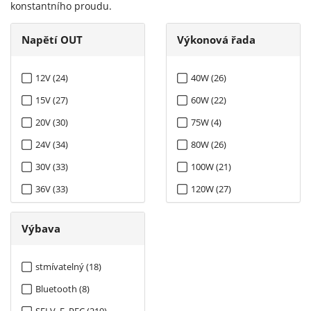
konstantního proudu.
Napětí OUT
Výkonová řada
12V (24)
40W (26)
15V (27)
60W (22)
20V (30)
75W (4)
24V (34)
80W (26)
30V (33)
100W (21)
36V (33)
120W (27)
42V (31)
150W (27)
Výbava
48V (33)
160W (1)
54V (31)
185W (26)
stmívatelný (18)
200W (1)
Bluetooth (8)
240W (27)