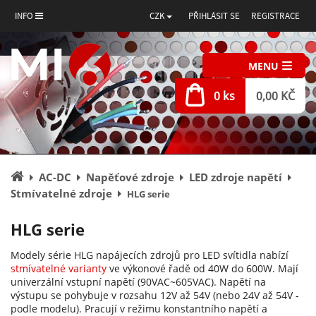
INFO
CZK
PŘIHLÁSIT SE
REGISTRACE
MENU
0 ks
0,00 KČ
Úvodní
AC-DC
Napěťové zdroje
LED zdroje napětí
stránka
Stmívatelné zdroje
HLG serie
HLG serie
Modely série HLG napájecích zdrojů pro LED svítidla nabízí
stmívatelné varianty
ve výkonové řadě od 40W do 600W. Mají
univerzální vstupní napětí (90VAC~605VAC). Napětí na
výstupu se pohybuje v rozsahu 12V až 54V (nebo 24V až 54V -
podle modelu). Pracují v režimu konstantního napětí a