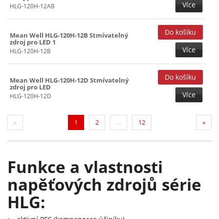
Více
HLG-120H-12AB
Mean Well HLG-120H-12B Stmívatelný
zdroj pro LED 1
Více
HLG-120H-12B
Mean Well HLG-120H-12D Stmívatelný
zdroj pro LED
Více
HLG-120H-12D
(current)
«
1
2
...
12
»
Funkce a vlastnosti
napěťových zdrojů série
HLG: