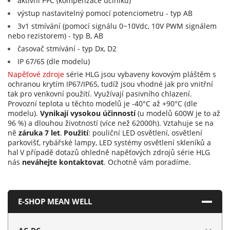
aktivní PFC (kompenzace účiníku)
výstup nastavitelný pomocí potenciometru - typ AB
3v1 stmívání (pomocí signálu 0~10Vdc, 10V PWM signálem
nebo rezistorem) - typ B, AB
časovač stmívání - typ Dx, D2
IP 67/65 (dle modelu)
Napěťové zdroje
série HLG jsou vybaveny kovovým pláštěm s
ochranou krytím IP67/IP65, tudíž jsou vhodné jak pro vnitřní
tak pro venkovní použití. Využívají pasivního chlazení.
Provozní teplota u těchto modelů je -40°C až +90°C (dle
modelu).
Vynikají vysokou účinností
(u modelů 600W je to až
96 %) a dlouhou životností (více než 62000h). Vztahuje se na
ně
záruka 7 let
.
Použití
: pouliční LED osvětlení, osvětlení
parkovišť, rybářské lampy, LED systémy osvětlení skleníků a
hal
V případě dotazů ohledně napěťových zdrojů série HLG
nás
neváhejte kontaktovat
. Ochotně vám poradíme.
E-SHOP MEAN WELL