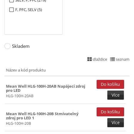
SELV, F, PFC (219)
264W (2)
F, PFC, SELV (5)
285W (2)
241~299W (2)
300W (2)
320W (12)
Skladem
301~449W (7)
dlaždice
seznam
480W (25)
Název a kód produktu
540W (2)
560W (1)
Mean Well HLG-100H-20AB Napájecí zdroj
pro LED
600W (13)
Více
HLG-100H-20AB
Mean Well HLG-100H-20B Stmívatelný
zdroj pro LED 1
Více
HLG-100H-20B