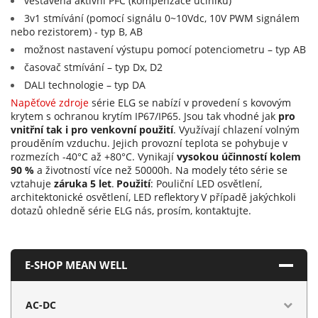
vestavěná aktivní PFC (kompenzace účiníku)
3v1 stmívání (pomocí signálu 0~10Vdc, 10V PWM signálem
nebo rezistorem) - typ B, AB
možnost nastavení výstupu pomocí potenciometru – typ AB
časovač stmívání – typ Dx, D2
DALI technologie – typ DA
Napěťové zdroje
série ELG se nabízí v provedení s kovovým
krytem s ochranou krytím IP67/IP65. Jsou tak vhodné jak
pro
vnitřní tak i pro venkovní použití
. Využívají chlazení volným
prouděním vzduchu. Jejich provozní teplota se pohybuje v
rozmezích -40°C až +80°C. Vynikají
vysokou účinností kolem
90 %
a životností více než 50000h. Na modely této série se
vztahuje
záruka 5 let
.
Použití
: Pouliční LED osvětlení,
architektonické osvětlení, LED reflektory
V případě jakýchkoli
dotazů ohledně série ELG nás, prosím, kontaktujte.
E-SHOP MEAN WELL
AC-DC