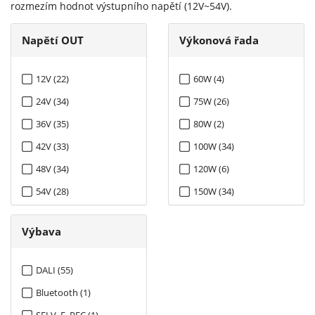
rozmezím hodnot výstupního napětí (12V~54V).
Napětí OUT
Výkonová řada
12V (22)
60W (4)
24V (34)
75W (26)
36V (35)
80W (2)
42V (33)
100W (34)
48V (34)
120W (6)
54V (28)
150W (34)
192W (8)
Výbava
200W (32)
240W (40)
DALI (55)
Bluetooth (1)