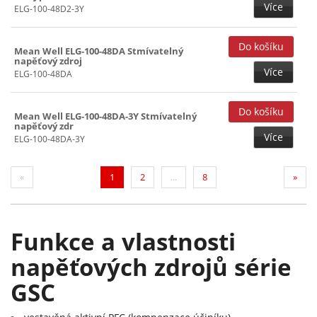
Více
ELG-100-48D2-3Y
Mean Well ELG-100-48DA Stmívatelný
napěťový zdroj
Více
ELG-100-48DA
Mean Well ELG-100-48DA-3Y Stmívatelný
napěťový zdr
Více
ELG-100-48DA-3Y
(current)
«
1
2
...
8
»
Funkce a vlastnosti
napěťových zdrojů série
GSC