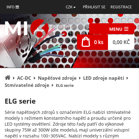
INFO
CZK
PŘIHLÁSIT SE
REGISTRACE
MENU
0 ks
0,00 KČ
Úvodní
AC-DC
Napěťové zdroje
LED zdroje napětí
stránka
Stmívatelné zdroje
ELG serie
ELG serie
Série napěťových zdrojů s označením ELG nabízí stmívatelné
modely s režimem konstantního napětí a proudu určené pro
LED systémy osvětlení. Zdroje této řady patří do výkonové
skupiny 75W až 300W (dle modelu), mají univerzální vstupní
napětí v rozsahu 100~305VAC. Nabízí modely s různým