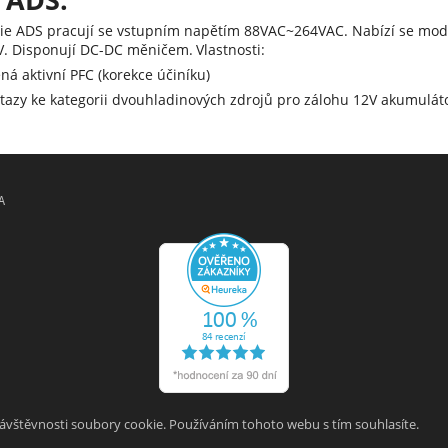
rie ADS pracují se vstupním napětím 88VAC~264VAC. Nabízí se mod
5V. Disponují DC-DC měničem.
Vlastnosti:
ná aktivní PFC (korekce účiníku)
otazy ke kategorii dvouhladinových zdrojů pro zálohu 12V akumuláto
A
návštěvnosti soubory cookie. Používáním tohoto webu s tím souhlasíte.