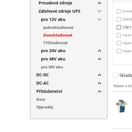
Proudové zdroje
Zálohové zdroje UPS
5+12V
pro 12V aku
12V (
13V (
Jednohladinové
Dvouhladinové
13,3+
Tříhladinové
13,4+
pro 24V aku
13,8+
pro 48V aku
pro 36V aku
DC-DC
Sklad
DC-AC
Název a k
Příslušenství
New
Výprodej