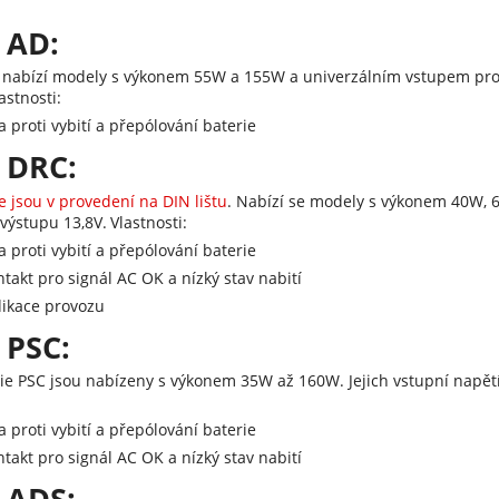
 AD:
e nabízí modely s výkonem 55W a 155W a univerzálním vstupem pro 
astnosti:
 proti vybití a přepólování baterie
 DRC:
e jsou v provedení na DIN lištu
. Nabízí se modely s výkonem 40W, 
výstupu 13,8V.
Vlastnosti:
 proti vybití a přepólování baterie
ntakt pro signál AC OK a nízký stav nabití
dikace provozu
 PSC:
rie PSC jsou nabízeny s výkonem 35W až 160W. Jejich vstupní napět
:
 proti vybití a přepólování baterie
ntakt pro signál AC OK a nízký stav nabití
 ADS: