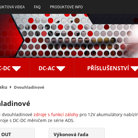
UKTOVÁ VIDEA
FAQ
PRODUKTOVÉ INFO
C-DC
DC-AC
PŘÍSLUŠENSTVÍ
aku
Dvouhladinové
ladinové
ii dvouhladinové
zdroje s funkcí zálohy
pro 12V akumulátory nabízím
droje s DC-DC měničem ze série ADS.
í OUT
Výkonová řada