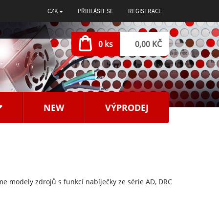
CZK
PŘIHLÁSIT SE
REGISTRACE
0 ks
0,00 KČ
NEW
VÝPRODEJ
e modely zdrojů s funkcí nabíječky ze série AD, DRC