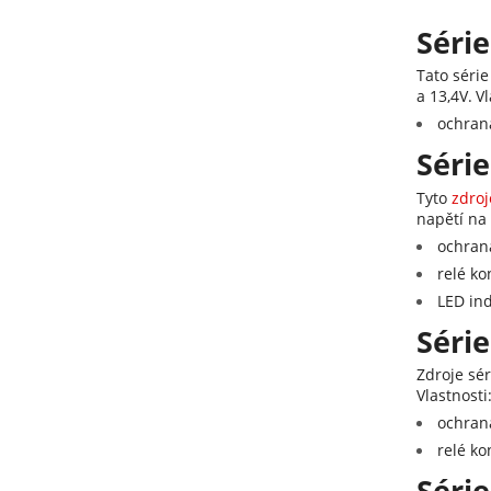
Série
Tato séri
a 13,4V.
Vl
ochrana
Série
Tyto
zdroj
napětí na 
ochrana
relé ko
LED in
Série
Zdroje sé
Vlastnosti
ochrana
relé ko
Série