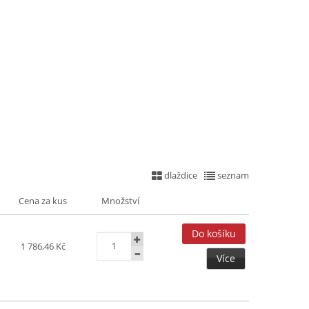
dlaždice
seznam
Cena za kus
Množství
1 786,46 Kč
Více