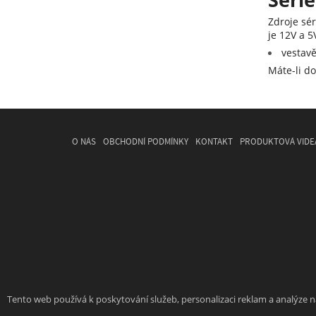
Zdroje sé
je 12V a 
vestavě
Máte-li d
O NÁS
OBCHODNÍ PODMÍNKY
KONTAKT
PRODUKTOVÁ VIDE
Tento web používá k poskytování služeb, personalizaci reklam a analýze 