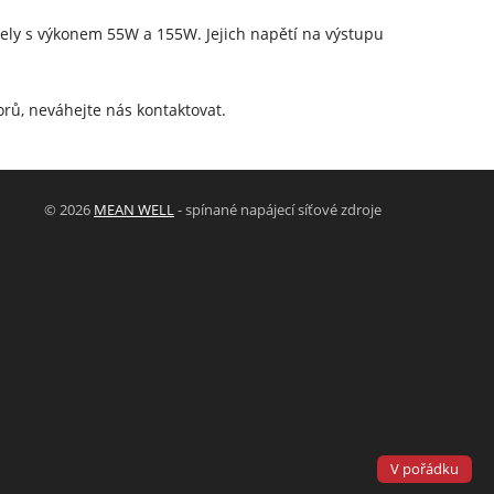
ely s výkonem 55W a 155W. Jejich napětí na výstupu
rů, neváhejte nás kontaktovat.
© 2026
MEAN WELL
- spínané napájecí síťové zdroje
Powered by
Designed by
V pořádku