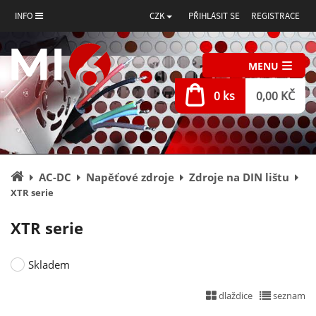
INFO
CZK
PŘIHLÁSIT SE
REGISTRACE
MENU
0 ks
0,00 KČ
Úvodní
AC-DC
Napěťové zdroje
Zdroje na DIN lištu
stránka
XTR serie
XTR serie
Skladem
dlaždice
seznam