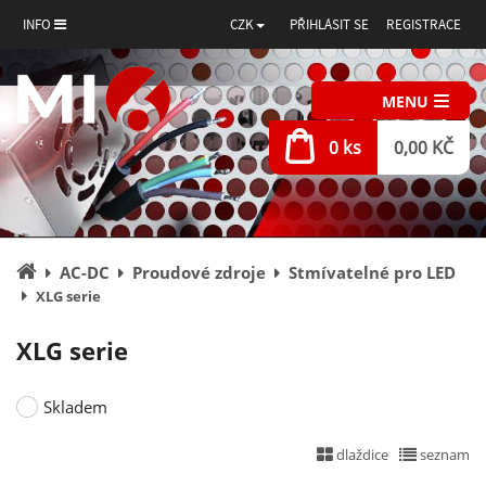
INFO
CZK
PŘIHLÁSIT SE
REGISTRACE
MENU
0 ks
0,00 KČ
Úvodní
AC-DC
Proudové zdroje
Stmívatelné pro LED
stránka
XLG serie
XLG serie
Skladem
dlaždice
seznam