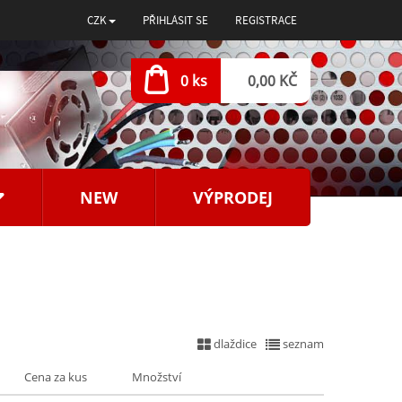
CZK
PŘIHLÁSIT SE
REGISTRACE
0 ks
0,00 KČ
NEW
VÝPRODEJ
dlaždice
seznam
Cena za kus
Množství