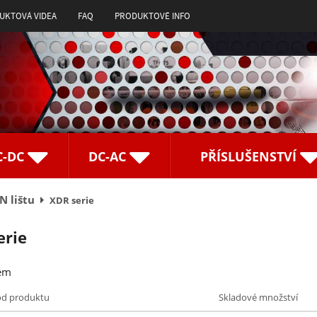
UKTOVÁ VIDEA
FAQ
PRODUKTOVÉ INFO
C-DC
DC-AC
PŘÍSLUŠENSTVÍ
N lištu
XDR serie
erie
em
ód produktu
Skladové množství