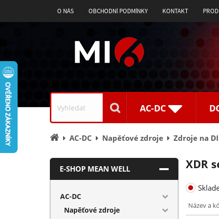
O NÁS
OBCHODNÍ PODMÍNKY
KONTAKT
PROD
Vyhledávání
AC-DC
D
Úvodní
AC-DC
Napěťové zdroje
Zdroje na DI
stránka
XDR s
E-SHOP MEAN WELL
Sklad
AC-DC
Název a k
Napěťové zdroje