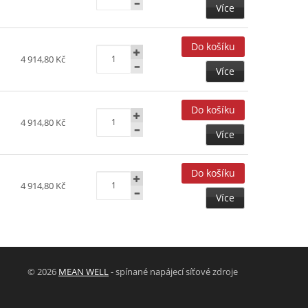
Více
4 914,80 Kč
Více
4 914,80 Kč
Více
4 914,80 Kč
Více
© 2026
MEAN WELL
- spínané napájecí síťové zdroje