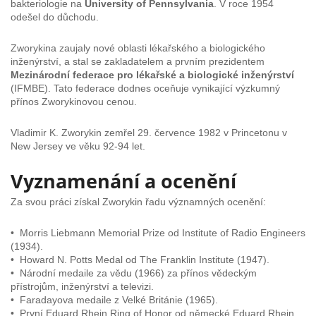
bakteriologie na
University of Pennsylvania
. V roce 1954
odešel do důchodu.
Zworykina zaujaly nové oblasti lékařského a biologického
inženýrství, a stal se zakladatelem a prvním prezidentem
Mezinárodní federace pro lékařské a biologické inženýrství
(IFMBE). Tato federace dodnes oceňuje vynikající výzkumný
přínos Zworykinovou cenou.
Vladimir K. Zworykin zemřel 29. července 1982 v Princetonu v
New Jersey ve věku 92-94 let.
Vyznamenání a ocenění
Za svou práci získal Zworykin řadu významných ocenění:
• Morris Liebmann Memorial Prize od Institute of Radio Engineers
(1934).
• Howard N. Potts Medal od The Franklin Institute (1947).
• Národní medaile za vědu (1966) za přínos vědeckým
přístrojům, inženýrství a televizi.
• Faradayova medaile z Velké Británie (1965).
• První Eduard Rhein Ring of Honor od německé Eduard Rhein