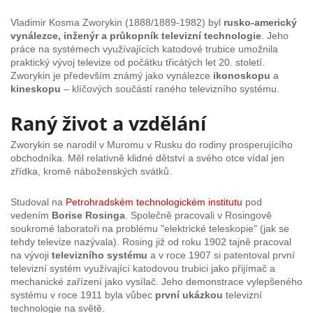
Vladimir Kosma Zworykin (1888/1889-1982) byl
rusko-americký
vynálezce, inženýr a průkopník televizní technologie
. Jeho
práce na systémech využívajících katodové trubice umožnila
praktický vývoj televize od počátku třicátých let 20. století.
Zworykin je především známý jako vynálezce
ikonoskopu
a
kineskopu
– klíčových součástí raného televizního systému.
Raný život a vzdělání
Zworykin se narodil v Muromu v Rusku do rodiny prosperujícího
obchodníka. Měl relativně klidné dětství a svého otce vídal jen
zřídka, kromě náboženských svátků.
Studoval na
Petrohradském technologickém institutu
pod
vedením
Borise Rosinga
. Společně pracovali v Rosingově
soukromé laboratoři na problému "elektrické teleskopie" (jak se
tehdy televize nazývala). Rosing již od roku 1902 tajně pracoval
na vývoji
televizního systému
a v roce 1907 si patentoval první
televizní systém využívající katodovou trubici jako přijímač a
mechanické zařízení jako vysílač. Jeho demonstrace vylepšeného
systému v roce 1911 byla vůbec
první ukázkou
televizní
technologie na světě.