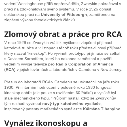
vedení Westinghouse příliš nepřesvědčilo, Zworykin pokračoval v
práci na zdokonalování svého systému. V roce 1926 obhájil
doktorskou práci na
University of Pittsburgh
, zaměřenou na
zlepšení výkonu fotoelektrických článků.
Zlomový obrat a práce pro RCA
V roce 1929 se Zworykin vrátil k myšlence zlepšení přijímací
katodové trubice a v listopadu téhož roku představil nový přijímač,
který nazval "kineskop". Po vyvinutí prototypu přijímače se setkal
s Davidem Sarnoffem, který ho nakonec zaměstnal a pověřil
vedením vývoje televize
pro Radio Corporation of America
(RCA)
v jejích továrnách a laboratořích v Camdenu v New Jersey.
Přesun do laboratoří RCA v Camdenu se uskutečnil na jaře roku
1930. Při interním hodnocení v polovině roku 1930 fungoval
kineskop dobře (ale pouze s rozlišením 60 řádků) a vysílač byl
stále mechanického typu. "Průlom" nastal, když se Zworykinův
tým rozhodl vyvinout
nový typ katodového vysílače
,
inspirovaný patenty maďarského vynálezce
Kálmána Tihanyiho.
Vynález ikonoskopu a