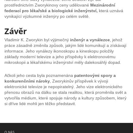
prostřednictvím Zworykinovy ceny udělované
Mezinárodní
federací pro lékařské a biologické inženýrství,
která uznává
vynikající výzkumné inženýry po celém světě.
Závěr
Vladimir K. Zworykin byl výjimečný
inženýr a vynálezce
, jehož
práce zásadně změnila způsob, jakým lidé komunikují a získávají
informace. Jeho vynálezy ikonoskopu a kineskopu položily
základy moderní televize a jeho příspěvky k elektronovému
mikroskopii a lékařskému inženýrství měly dalekosáhlý dopad.
Ačkoli jeho cesta byla poznamenána
patentovými spory a
konkurenčními nároky
, Zworykinův příspěvek k vývoji
elektronické televize je nepopiratelný. Jeho vize elektronického
přenosu obrazů na dálku se stala realitou, která proměnila svět a
vytvořila médium, které spojuje národy a kultury způsobem, který
si dříve lidé mohli jen těžko představit.
O NÁS