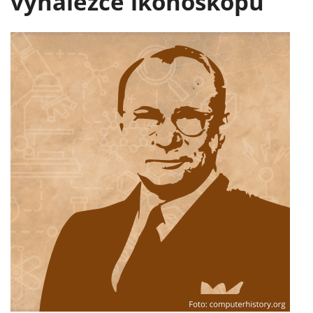
vynálezce ikonoskopu