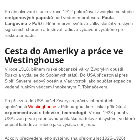
Po absolvování studia v roce 1912 pokračoval Zworykin ve studiu
rentgenových paprsků
pod vedením profesora
Paula
Langevina v Paříži
. Během první světové války sloužil v ruských
signálních sborech a testoval rádiové vybavení vyráběné pro
ruskou armádu.
Cesta do Ameriky a práce ve
Westinghouse
V roce 1918, během ruské občanské války, Zworykin opustil
Rusko a vydal se do Spojených států. Do USA přicestoval přes
Sibiř, Severní ledový oceán a Vladivostok jako součást expedice
vedené ruským vědcem Innokentym P. Tolmačevem.
Po příjezdu do USA našel Zworykin práci v laboratořích
společnosti
Westinghouse
v Pittsburghu, kde získal příležitost
experimentovat s televizní technologií
. V roce 1923 podal v
USA svou první patentovou přihlášku na televizní systém, ve které
popsal katodové trubice jako vysílač i přijímač.
Ačkoliv předvedení jeho systému (na přelomu let 1925-1926)