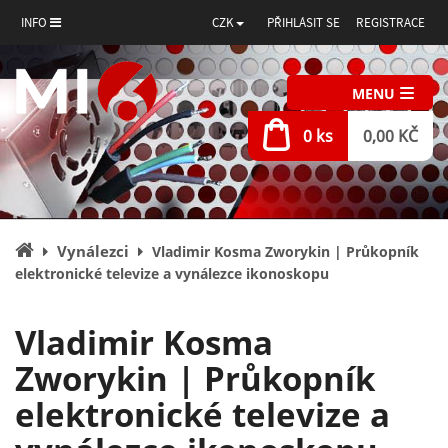
INFO
CZK
PŘIHLÁSIT SE
REGISTRACE
MENU
0 ks
0,00 KČ
Úvodní
Vynálezci
Vladimir Kosma Zworykin | Průkopník
stránka
elektronické televize a vynálezce ikonoskopu
Vladimir Kosma
Zworykin | Průkopník
elektronické televize a