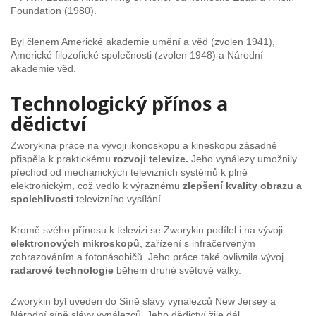
Foundation (1980).
Byl členem Americké akademie umění a věd (zvolen 1941),
Americké filozofické společnosti (zvolen 1948) a Národní
akademie věd.
Technologický přínos a
dědictví
Zworykina práce na vývoji ikonoskopu a kineskopu zásadně
přispěla k praktickému
rozvoji televize.
Jeho vynálezy umožnily
přechod od mechanických televizních systémů k plně
elektronickým, což vedlo k výraznému
zlepšení kvality obrazu a
spolehlivosti
televizního vysílání.
Kromě svého přínosu k televizi se Zworykin podílel i na vývoji
elektronových mikroskopů
, zařízení s infračerveným
zobrazováním a fotonásobičů. Jeho práce také ovlivnila vývoj
radarové technologie
během druhé světové války.
Zworykin byl uveden do Síně slávy vynálezců New Jersey a
Národní síně slávy vynálezců. Jeho dědictví žije dál