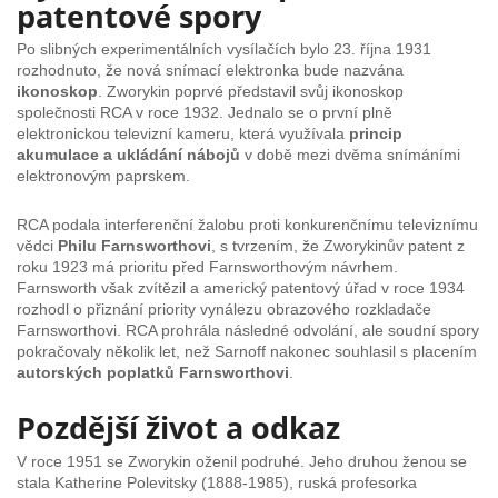
patentové spory
Po slibných experimentálních vysílačích bylo 23. října 1931
rozhodnuto, že nová snímací elektronka bude nazvána
ikonoskop
. Zworykin poprvé představil svůj ikonoskop
společnosti RCA v roce 1932. Jednalo se o první plně
elektronickou televizní kameru, která využívala
princip
akumulace a ukládání nábojů
v době mezi dvěma snímáními
elektronovým paprskem.
RCA podala interferenční žalobu proti konkurenčnímu televiznímu
vědci
Philu Farnsworthovi
, s tvrzením, že Zworykinův patent z
roku 1923 má prioritu před Farnsworthovým návrhem.
Farnsworth však zvítězil a americký patentový úřad v roce 1934
rozhodl o přiznání priority vynálezu obrazového rozkladače
Farnsworthovi. RCA prohrála následné odvolání, ale soudní spory
pokračovaly několik let, než Sarnoff nakonec souhlasil s placením
autorských poplatků Farnsworthovi
.
Pozdější život a odkaz
V roce 1951 se Zworykin oženil podruhé. Jeho druhou ženou se
stala Katherine Polevitsky (1888-1985), ruská profesorka