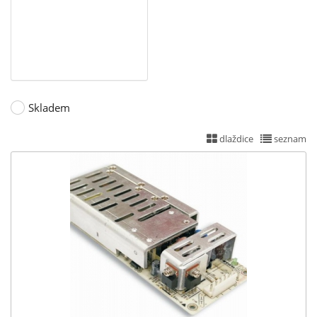
5+(-5)+15+(-15)V (2)
150W (14)
5+12V (5)
200W (6)
5+12+(-12)V (5)
241~299W (4)
5+12+(-12)+24V (1)
5+12+15+24V (1)
Skladem
5+12+24V (4)
dlaždice
seznam
5+15+(-15)V (3)
5+24V (5)
5+36V (1)
5+48V (1)
7,5V (7)
12V (14)
12+(-12)V (1)
13,5V (8)