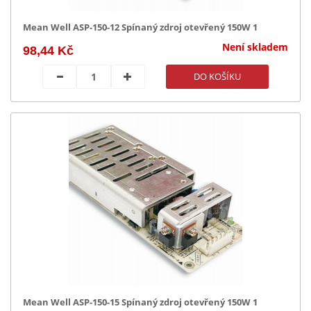
15V (14)
Mean Well ASP-150-12 Spínaný zdroj otevřený 150W 1
15+(-15)V (1)
Není skladem
98,44 Kč
20V (1)
24V (14)
27V (8)
48V (14)
Mean Well ASP-150-15 Spínaný zdroj otevřený 150W 1