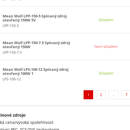
Mean Well LPP-150-5 Spínaný zdroj
Skladem
otevřený 150W 5V
LPP-150-5
Mean Well LPP-150-7.5 Spínaný zdroj
Není skladem
otevřený 150W
LPP-150-7.5
Mean Well LPS-100-12 Spínaný zdroj
Skladem
otevřený 100W 1
LPS-100-12
(current)
1
2
...
7
inové zdroje
:
zká cena/vysoká spolehlivost
ktivní PFC, ZCS/ZVS technologie