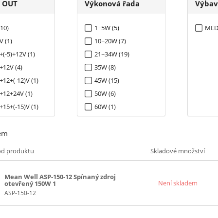
í OUT
Výkonová řada
Výbav
(10)
1~5W (5)
MEDI
V (1)
10~20W (7)
+(-5)+12V (1)
21~34W (19)
+12V (4)
35W (8)
+12+(-12)V (1)
45W (15)
+12+24V (1)
50W (6)
+15+(-15)V (1)
60W (1)
3)
65W (21)
em
V (1)
75W (6)
)+12V (3)
100W (28)
ód produktu
Skladové množství
)+12+(-12)V (2)
125W (8)
)+15+(-15)V (2)
150W (14)
Mean Well ASP-150-12 Spínaný zdroj
Není skladem
otevřený 150W 1
 (5)
200W (6)
ASP-150-12
(-12)V (5)
241~299W (4)
(-12)+24V (1)