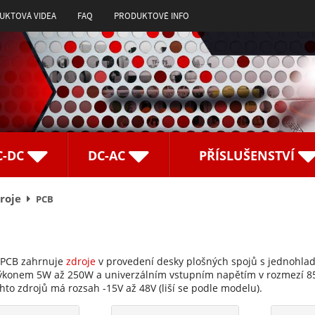
UKTOVÁ VIDEA
FAQ
PRODUKTOVÉ INFO
C-DC
DC-AC
PŘÍSLUŠENSTVÍ
roje
PCB
 PCB zahrnuje
zdroje
v provedení desky plošných spojů s jednohla
výkonem 5W až 250W a univerzálním vstupním napětím v rozmezí 
hto zdrojů má rozsah -15V až 48V (liší se podle modelu).