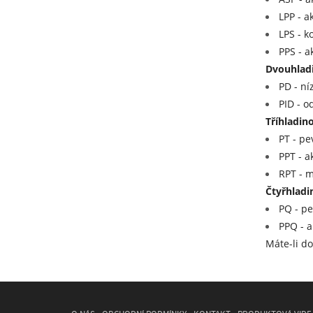
LPP - a
LPS - k
PPS - a
Dvouhladi
PD - ní
PID - o
Tříhladin
PT - pe
PPT - a
RPT - m
Čtyřhladi
PQ - pe
PPQ - a
Máte-li do