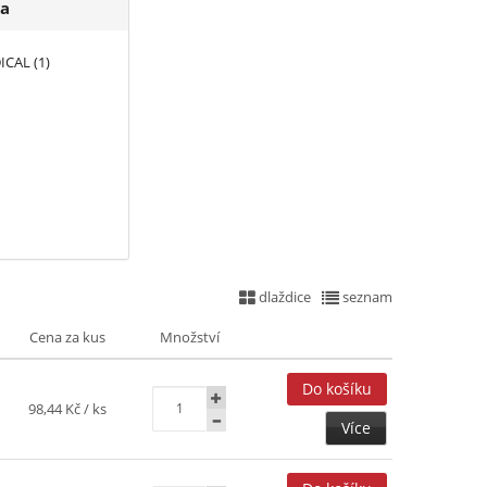
a
CAL (1)
dlaždice
seznam
Cena za kus
Množství
98,44 Kč
/ ks
Více