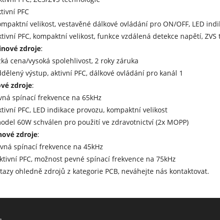
ktivní PFC
ompaktní velikost, vestavěné dálkové ovládání pro ON/OFF, LED indik
ktivní PFC, kompaktní velikost, funkce vzdálená detekce napětí, ZVS
nové zdroje
:
zká cena/vysoká spolehlivost, 2 roky záruka
ddělený výstup, aktivní PFC, dálkové ovládání pro kanál 1
ové zdroje
:
vná spínací frekvence na 65kHz
ktivní PFC, LED indikace provozu, kompaktní velikost
odel 60W schválen pro použití ve zdravotnictví (2x MOPP)
nové zdroje
:
vná spínací frekvence na 45kHz
ktivní PFC, možnost pevné spínací frekvence na 75kHz
tazy ohledně zdrojů z kategorie PCB, neváhejte nás kontaktovat.