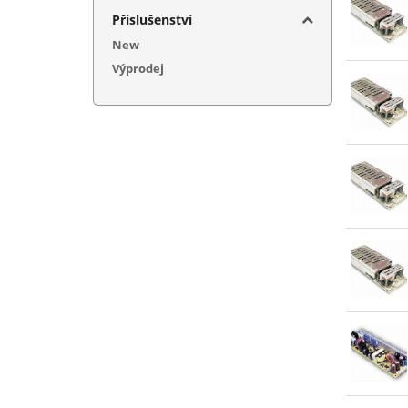
5+12+
Příslušenství
5+12+
New
5+15+
Výprodej
5+24V
5+36V
5+48V
7,5V (
12V (
12+(-
13,5V
15V (
15+(-
20V (
24V (
27V (
48V (