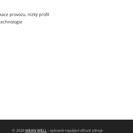
ace provozu, nízký profil
 technologie
© 2026
MEAN WELL
- spínané napájecí síťové zdroje