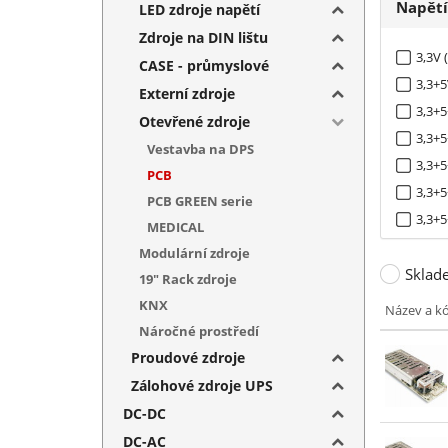
Napět
LED zdroje napětí
Zdroje na DIN lištu
3,3V 
CASE - průmyslové
3,3+5
Externí zdroje
3,3+5
Otevřené zdroje
3,3+5
Vestavba na DPS
3,3+5
PCB
3,3+5
PCB GREEN serie
3,3+5
MEDICAL
5V (1
Modulární zdroje
Sklad
5+(-5)
19" Rack zdroje
5+(-5
KNX
Název a k
5+(-5
Náročné prostředí
5+(-5
Proudové zdroje
5+12V
Zálohové zdroje UPS
5+12+
DC-DC
5+12+
DC-AC