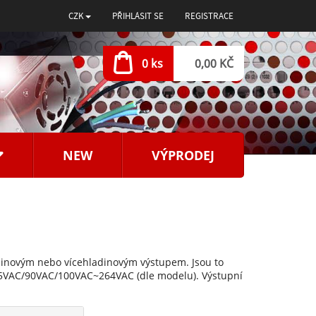
CZK
PŘIHLÁSIT SE
REGISTRACE
0 ks
0,00 KČ
NEW
VÝPRODEJ
dinovým nebo vícehladinovým výstupem. Jsou to
85VAC/90VAC/100VAC~264VAC (dle modelu). Výstupní