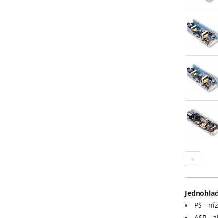
«
Jednohlad
PS - ní
ASP - a