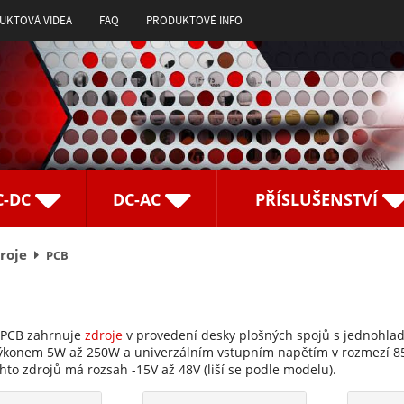
UKTOVÁ VIDEA
FAQ
PRODUKTOVÉ INFO
C-DC
DC-AC
PŘÍSLUŠENSTVÍ
roje
PCB
 PCB zahrnuje
zdroje
v provedení desky plošných spojů s jednohla
výkonem 5W až 250W a univerzálním vstupním napětím v rozmezí 
hto zdrojů má rozsah -15V až 48V (liší se podle modelu).