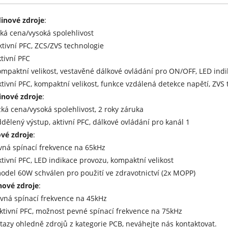
15+24V (1)
inové zdroje
:
24V (1)
zká cena/vysoká spolehlivost
(-15)V (1)
ktivní PFC, ZCS/ZVS technologie
 (1)
ktivní PFC
 (1)
ompaktní velikost, vestavěné dálkové ovládání pro ON/OFF, LED indik
 (1)
ktivní PFC, kompaktní velikost, funkce vzdálená detekce napětí, ZVS
1)
nové zdroje
:
2)
zká cena/vysoká spolehlivost, 2 roky záruka
12)V (1)
ddělený výstup, aktivní PFC, dálkové ovládání pro kanál 1
 (1)
ové zdroje
:
2)
vná spínací frekvence na 65kHz
15)V (1)
ktivní PFC, LED indikace provozu, kompaktní velikost
1)
odel 60W schválen pro použití ve zdravotnictví (2x MOPP)
nové zdroje
:
2)
vná spínací frekvence na 45kHz
1)
ktivní PFC, možnost pevné spínací frekvence na 75kHz
2)
tazy ohledně zdrojů z kategorie PCB, neváhejte nás kontaktovat.