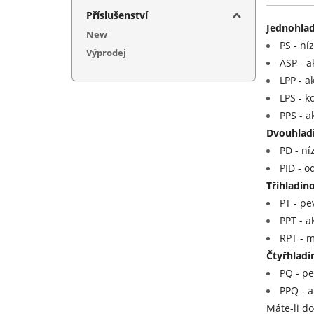
5+12+
Příslušenství
Jednohlad
5+12+
New
PS - ní
5+15+
Výprodej
ASP - a
5+24V
LPP - a
5+36V
LPS - k
5+48V
PPS - a
7,5V (
Dvouhladi
12V (
PD - ní
12+(-
PID - o
13,5V
Tříhladin
15V (
PT - pe
15+(-
PPT - a
20V (
RPT - m
Čtyřhladi
24V (
PQ - pe
27V (
PPQ - a
48V (
Máte-li do