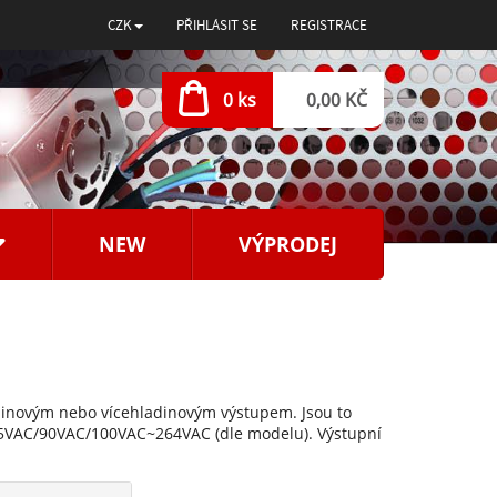
CZK
PŘIHLÁSIT SE
REGISTRACE
0 ks
0,00 KČ
NEW
VÝPRODEJ
dinovým nebo vícehladinovým výstupem. Jsou to
85VAC/90VAC/100VAC~264VAC (dle modelu). Výstupní