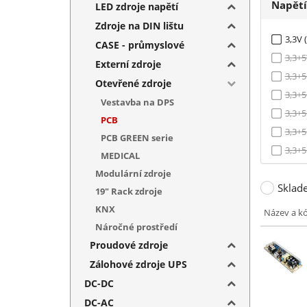
Napět
LED zdroje napětí
Zdroje na DIN lištu
3,3V (
CASE - průmyslové
3,3+5
Externí zdroje
3,3+5
Otevřené zdroje
3,3+5
Vestavba na DPS
3,3+5
PCB
3,3+5
PCB GREEN serie
3,3+5
MEDICAL
5V (1
Modulární zdroje
Sklad
5+(-5)
19" Rack zdroje
5+(-5
KNX
Název a k
5+(-5
Náročné prostředí
5+(-5
Proudové zdroje
5+12V
Zálohové zdroje UPS
5+12+
DC-DC
5+12+
DC-AC