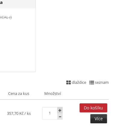
a
CAL ()
dlaždice
seznam
Cena za kus
Množství
357,70 Kč
/ ks
Více