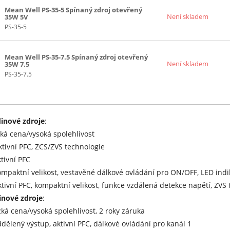
Mean Well PS-35-5 Spínaný zdroj otevřený
Není skladem
35W 5V
PS-35-5
Mean Well PS-35-7.5 Spínaný zdroj otevřený
Není skladem
35W 7.5
PS-35-7.5
inové zdroje
:
zká cena/vysoká spolehlivost
ktivní PFC, ZCS/ZVS technologie
ktivní PFC
ompaktní velikost, vestavěné dálkové ovládání pro ON/OFF, LED indik
ktivní PFC, kompaktní velikost, funkce vzdálená detekce napětí, ZVS
nové zdroje
:
zká cena/vysoká spolehlivost, 2 roky záruka
ddělený výstup, aktivní PFC, dálkové ovládání pro kanál 1