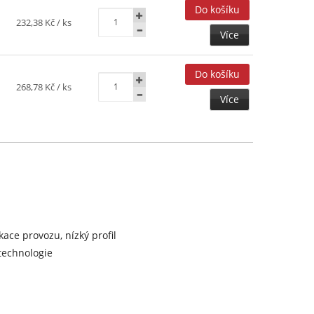
232,38 Kč
/ ks
Více
268,78 Kč
/ ks
Více
ace provozu, nízký profil
 technologie