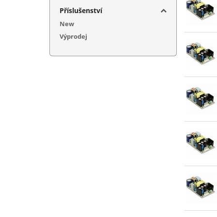
5+12+
Příslušenství
5+12+
New
5+15+
Výprodej
5+24V
5+36V
5+48V
7,5V (
12V (
12+(-
13,5V
15V (
15+(-
20V (
24V (
27V (
48V (