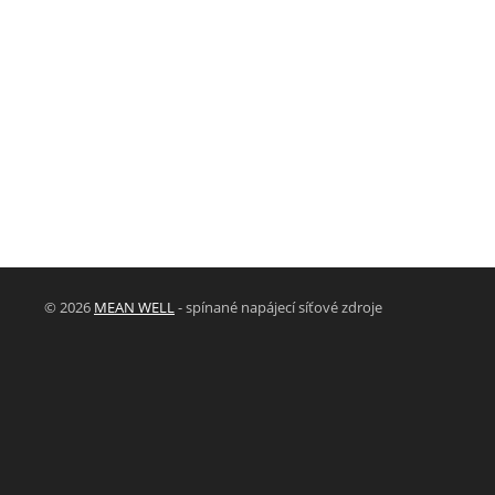
© 2026
MEAN WELL
- spínané napájecí síťové zdroje