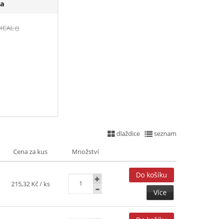
a
CAL ()
dlaždice
seznam
Cena za kus
Množství
215,32 Kč
/ ks
Více