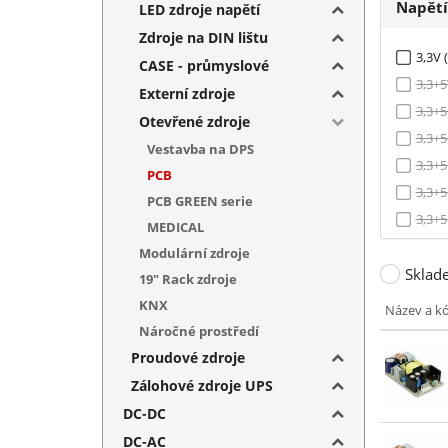
Napět
LED zdroje napětí
Zdroje na DIN lištu
3,3V (
CASE - průmyslové
3,3+5
Externí zdroje
3,3+5
Otevřené zdroje
3,3+5
Vestavba na DPS
3,3+5
PCB
3,3+5
PCB GREEN serie
3,3+5
MEDICAL
5V (1
Modulární zdroje
Sklad
5+(-5)
19" Rack zdroje
5+(-5
KNX
Název a k
5+(-5
Náročné prostředí
5+(-5
Proudové zdroje
5+12V
Zálohové zdroje UPS
5+12+
DC-DC
5+12+
DC-AC