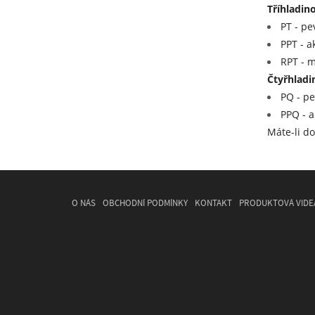
Tříhladin
PT - pe
PPT - a
RPT - m
Čtyřhladi
PQ - pe
PPQ - a
Máte-li do
O NÁS
OBCHODNÍ PODMÍNKY
KONTAKT
PRODUKTOVÁ VIDE