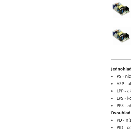
Jednohlad
PS - ní
ASP - a
LPP - a
LPS - k
PPS - a
Dvouhladi
PD - ní
PID - o