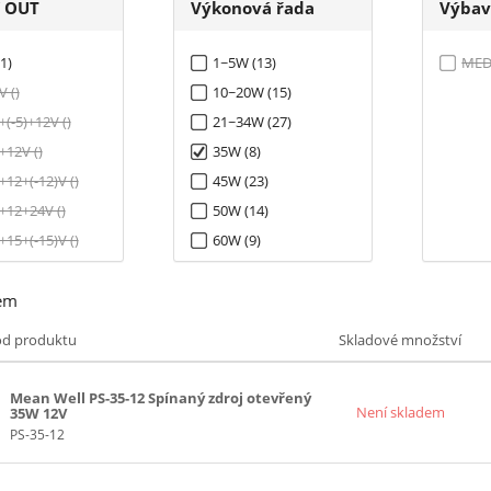
í OUT
Výkonová řada
Výbav
1)
1~5W (13)
MEDI
V ()
10~20W (15)
+(-5)+12V ()
21~34W (27)
+12V ()
35W (8)
+12+(-12)V ()
45W (23)
+12+24V ()
50W (14)
+15+(-15)V ()
60W (9)
)
65W (29)
em
V ()
75W (14)
)+12V ()
100W (36)
ód produktu
Skladové množství
)+12+(-12)V ()
125W (16)
)+15+(-15)V ()
150W (22)
Mean Well PS-35-12 Spínaný zdroj otevřený
Není skladem
35W 12V
 ()
200W (14)
PS-35-12
(-12)V ()
241~299W (12)
(-12)+24V ()