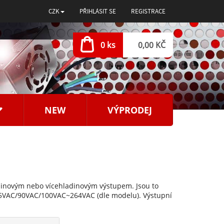
CZK
PŘIHLÁSIT SE
REGISTRACE
0 ks
0,00 KČ
NEW
VÝPRODEJ
dinovým nebo vícehladinovým výstupem. Jsou to
85VAC/90VAC/100VAC~264VAC (dle modelu). Výstupní