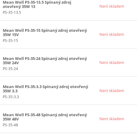
Mean Well PS-35-13.5 Spínaný zdroj
15+24V ()
Není skladem
otevřený 35W 13
PS-35-13.5
24V ()
(-15)V ()
 ()
Mean Well PS-35-15 Spínaný zdroj otevřený
Není skladem
35W 15V
 ()
PS-35-15
 ()
1)
Mean Well PS-35-24 Spínaný zdroj otevřený
1)
Není skladem
35W 24V
PS-35-24
12)V ()
 (1)
Mean Well PS-35-3.3 Spínaný zdroj otevřený
1)
Není skladem
35W 3.3
15)V ()
PS-35-3.3
)
1)
Mean Well PS-35-48 Spínaný zdroj otevřený
Není skladem
35W 48V
)
PS-35-48
1)