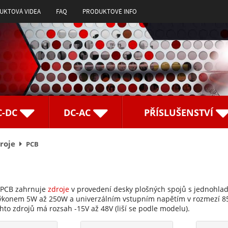
UKTOVÁ VIDEA
FAQ
PRODUKTOVÉ INFO
C-DC
DC-AC
PŘÍSLUŠENSTVÍ
roje
PCB
 PCB zahrnuje
zdroje
v provedení desky plošných spojů s jednohla
výkonem 5W až 250W a univerzálním vstupním napětím v rozmezí 
hto zdrojů má rozsah -15V až 48V (liší se podle modelu).