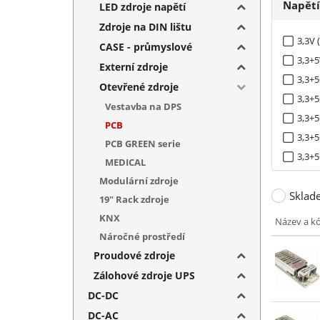
Napět
LED zdroje napětí
Zdroje na DIN lištu
3,3V 
CASE - průmyslové
3,3+5
Externí zdroje
3,3+5
Otevřené zdroje
3,3+5
Vestavba na DPS
3,3+5
PCB
3,3+5
PCB GREEN serie
3,3+5
MEDICAL
5V (1
Modulární zdroje
Sklad
5+(-5)
19" Rack zdroje
5+(-5
KNX
Název a k
5+(-5
Náročné prostředí
5+(-5
Proudové zdroje
5+12V
Zálohové zdroje UPS
5+12+
DC-DC
5+12+
DC-AC