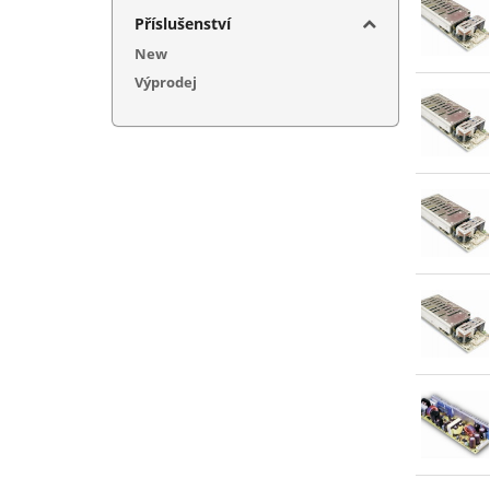
5+12+
Příslušenství
5+12+
New
5+15+
Výprodej
5+24V
5+36V
5+48V
7,5V (
12V (
12+(-
13,5V
15V (
15+(-
20V (
24V (
27V (
48V (