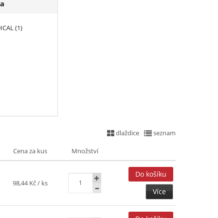
a
CAL (1)
dlaždice
seznam
Cena za kus
Množství
98,44 Kč
/ ks
Více