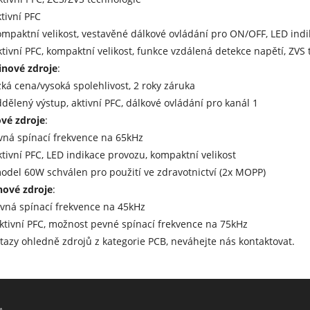
ktivní PFC
ompaktní velikost, vestavěné dálkové ovládání pro ON/OFF, LED indik
ktivní PFC, kompaktní velikost, funkce vzdálená detekce napětí, ZVS
nové zdroje
:
zká cena/vysoká spolehlivost, 2 roky záruka
ddělený výstup, aktivní PFC, dálkové ovládání pro kanál 1
ové zdroje
:
vná spínací frekvence na 65kHz
ktivní PFC, LED indikace provozu, kompaktní velikost
odel 60W schválen pro použití ve zdravotnictví (2x MOPP)
nové zdroje
:
vná spínací frekvence na 45kHz
ktivní PFC, možnost pevné spínací frekvence na 75kHz
tazy ohledně zdrojů z kategorie PCB, neváhejte nás kontaktovat.