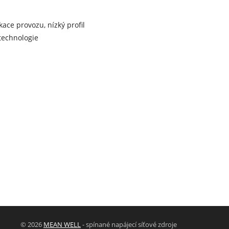
ace provozu, nízký profil
 technologie
© 2026
MEAN WELL
- spínané napájecí síťové zdroje