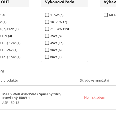
í OUT
Výkonová řada
Výbav
(10)
1~5W (5)
MEDI
V (1)
10~20W (7)
+(-5)+12V (1)
21~34W (19)
+12V (4)
35W (8)
+12+(-12)V (1)
45W (15)
+12+24V (1)
50W (6)
+15+(-15)V (1)
60W (1)
3)
65W (21)
em
V (1)
75W (6)
)+12V (3)
100W (28)
ód produktu
Skladové množství
)+12+(-12)V (2)
125W (8)
)+15+(-15)V (2)
150W (14)
Mean Well ASP-150-12 Spínaný zdroj
Není skladem
otevřený 150W 1
 (5)
200W (6)
ASP-150-12
(-12)V (5)
241~299W (4)
(-12)+24V (1)