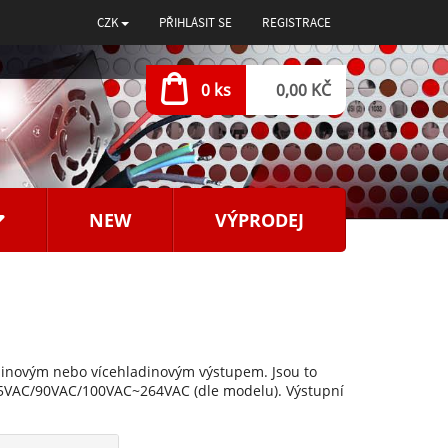
CZK
PŘIHLÁSIT SE
REGISTRACE
0 ks
0,00 KČ
NEW
VÝPRODEJ
dinovým nebo vícehladinovým výstupem. Jsou to
85VAC/90VAC/100VAC~264VAC (dle modelu). Výstupní