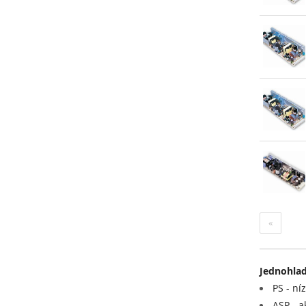
«
Jednohlad
PS - ní
ASP - a