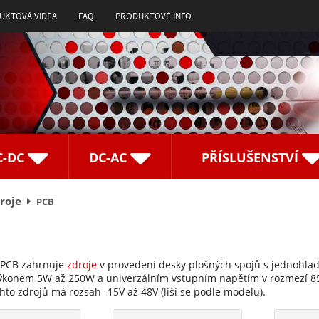
UKTOVÁ VIDEA
FAQ
PRODUKTOVÉ INFO
C-DC
DC-AC
PŘÍSLUŠENSTVÍ
roje
PCB
 PCB zahrnuje
zdroje
v provedení desky plošných spojů s jednohla
výkonem 5W až 250W a univerzálním vstupním napětím v rozmezí 
hto zdrojů má rozsah -15V až 48V (liší se podle modelu).