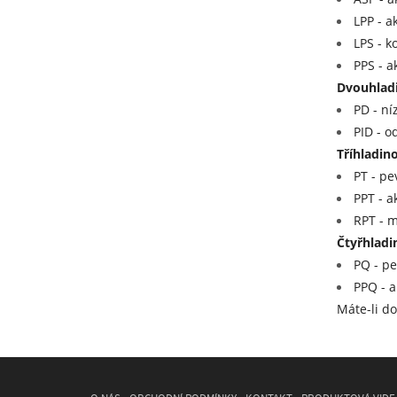
LPP - a
LPS - k
PPS - a
Dvouhladi
PD - ní
PID - o
Tříhladin
PT - pe
PPT - a
RPT - m
Čtyřhladi
PQ - pe
PPQ - a
Máte-li do