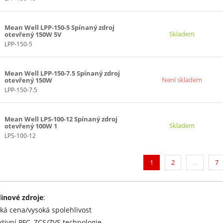
Mean Well LPP-150-5 Spínaný zdroj
Skladem
otevřený 150W 5V
LPP-150-5
Mean Well LPP-150-7.5 Spínaný zdroj
Není skladem
otevřený 150W
LPP-150-7.5
Mean Well LPS-100-12 Spínaný zdroj
Skladem
otevřený 100W 1
LPS-100-12
(current)
1
2
...
7
inové zdroje
:
zká cena/vysoká spolehlivost
ktivní PFC, ZCS/ZVS technologie