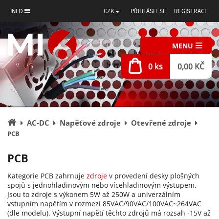
INFO
CZK
PŘIHLÁSIT SE
REGISTRACE
MENU
0 ks
0,00 KČ
Úvodní
AC-DC
Napěťové zdroje
Otevřené zdroje
stránka
PCB
PCB
Kategorie PCB zahrnuje
zdroje
v provedení desky plošných
spojů s jednohladinovým nebo vícehladinovým výstupem.
Jsou to zdroje s výkonem 5W až 250W a univerzálním
vstupním napětím v rozmezí 85VAC/90VAC/100VAC~264VAC
(dle modelu). Výstupní napětí těchto zdrojů má rozsah -15V až