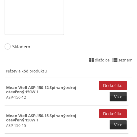
5+(-5)+15+(-15)V ()
150W (14)
5+12V ()
200W (20)
5+12+(-12)V ()
241~299W (18)
5+12+(-12)+24V ()
5+12+15+24V ()
Skladem
5+12+24V ()
dlaždice
seznam
5+15+(-15)V ()
Název a kód produktu
5+24V ()
5+36V ()
Mean Well ASP-150-12 Spínaný zdroj
otevřený 150W 1
5+48V ()
Více
ASP-150-12
7,5V (1)
12V (2)
Mean Well ASP-150-15 Spínaný zdroj
otevřený 150W 1
12+(-12)V ()
Více
ASP-150-15
13,5V (1)