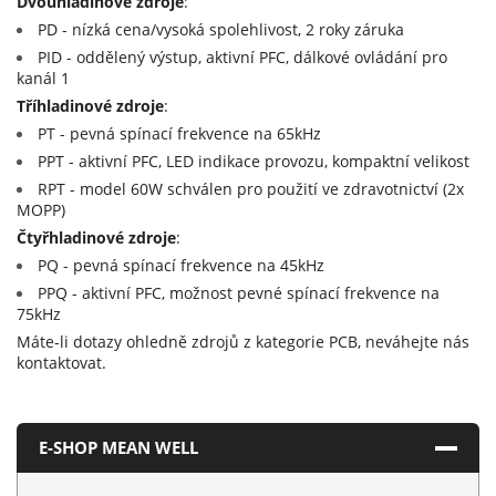
Dvouhladinové zdroje
:
PD - nízká cena/vysoká spolehlivost, 2 roky záruka
PID - oddělený výstup, aktivní PFC, dálkové ovládání pro
kanál 1
Tříhladinové zdroje
:
PT - pevná spínací frekvence na 65kHz
PPT - aktivní PFC, LED indikace provozu, kompaktní velikost
RPT - model 60W schválen pro použití ve zdravotnictví (2x
MOPP)
Čtyřhladinové zdroje
:
PQ - pevná spínací frekvence na 45kHz
PPQ - aktivní PFC, možnost pevné spínací frekvence na
75kHz
Máte-li dotazy ohledně zdrojů z kategorie PCB, neváhejte nás
kontaktovat.
E-SHOP MEAN WELL