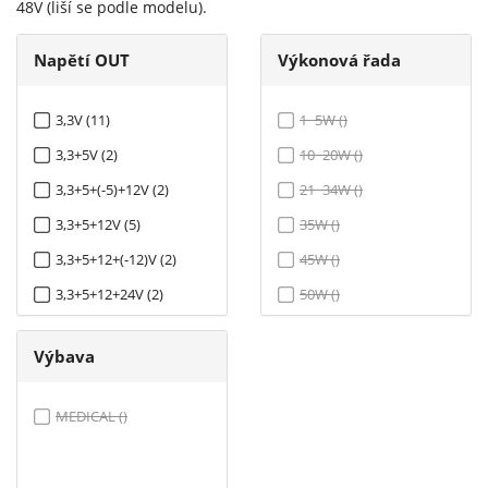
48V (liší se podle modelu).
Napětí OUT
Výkonová řada
3,3V (11)
1~5W ()
3,3+5V (2)
10~20W ()
3,3+5+(-5)+12V (2)
21~34W ()
3,3+5+12V (5)
35W ()
3,3+5+12+(-12)V (2)
45W ()
3,3+5+12+24V (2)
50W ()
3,3+5+15+(-15)V (2)
60W ()
Výbava
5V (14)
65W ()
5+(-5)V (2)
75W ()
MEDICAL ()
5+(-5)+12V (4)
100W ()
5+(-5)+12+(-12)V (3)
125W ()