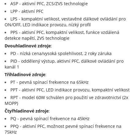
ASP - aktivní PFC, ZCS/ZVS technologie
15V (15)
LPP - aktivní PFC
15+(-15)V (2)
LPS - kompaktní velikost, vestavěné dálkové ovládání pro
20V (2)
ON/OFF, LED indikace provozu, nízký profil
PPS - aktivní PFC, kompaktní velikost, funkce vzdálená
24V (15)
detekce napětí, ZVS technologie
27V (9)
Dvouhladinové zdroje
:
PD - nízká cena/vysoká spolehlivost, 2 roky záruka
48V (15)
PID - oddělený výstup, aktivní PFC, dálkové ovládání pro
kanál 1
Tříhladinové zdroje
:
PT - pevná spínací frekvence na 65kHz
PPT - aktivní PFC, LED indikace provozu, kompaktní velikost
RPT - model 60W schválen pro použití ve zdravotnictví (2x
MOPP)
Čtyřhladinové zdroje
:
PQ - pevná spínací frekvence na 45kHz
PPQ - aktivní PFC, možnost pevné spínací frekvence na
75kHz