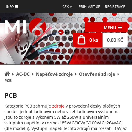
INFO
CZK
PŘIHLÁSIT SE
REGISTRACE
MENU
0 ks
0,00 KČ
Úvodní
AC-DC
Napěťové zdroje
Otevřené zdroje
stránka
PCB
PCB
Kategorie PCB zahrnuje
zdroje
v provedení desky plošných
spojů s jednohladinovým nebo vícehladinovým výstupem.
Jsou to zdroje s výkonem 5W až 250W a univerzálním
vstupním napětím v rozmezí 85VAC/90VAC/100VAC~264VAC
(dle modelu). Výstupní napětí těchto zdrojů má rozsah -15V až