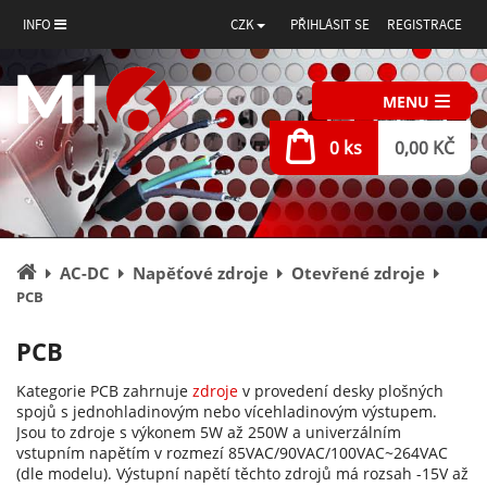
INFO
CZK
PŘIHLÁSIT SE
REGISTRACE
MENU
0 ks
0,00 KČ
Úvodní
AC-DC
Napěťové zdroje
Otevřené zdroje
stránka
PCB
PCB
Kategorie PCB zahrnuje
zdroje
v provedení desky plošných
spojů s jednohladinovým nebo vícehladinovým výstupem.
Jsou to zdroje s výkonem 5W až 250W a univerzálním
vstupním napětím v rozmezí 85VAC/90VAC/100VAC~264VAC
(dle modelu). Výstupní napětí těchto zdrojů má rozsah -15V až