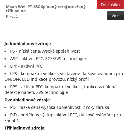
15V (17)
Mean Well PT-65C Spínaný zdroj otevřený
tříhladino
15+(-15)V (4)
Více
PT-65C
20V (4)
24V (17)
27V (11)
Jednohladinové zdroje
:
PS - nízká cena/vysoká spolehlivost
48V (17)
ASP - aktivní PFC, ZCS/ZVS technologie
LPP - aktivní PFC
LPS - kompaktní velikost, vestavěné dálkové ovládání pro
ON/OFF, LED indikace provozu, nízký profil
PPS - aktivní PFC, kompaktní velikost, funkce vzdálená
detekce napětí, ZVS technologie
Dvouhladinové zdroje
:
PD - nízká cena/vysoká spolehlivost, 2 roky záruka
PID - oddělený výstup, aktivní PFC, dálkové ovládání pro
kanál 1
Tříhladinové zdroje
: