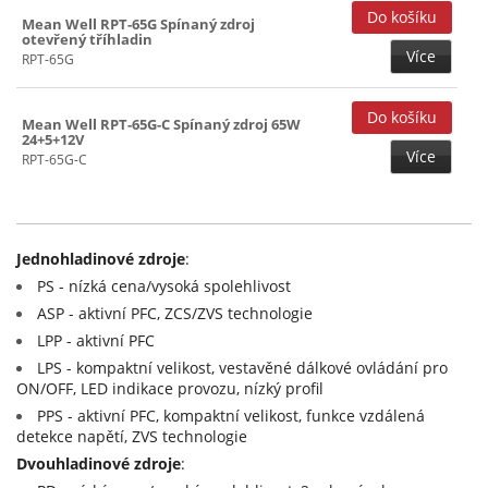
15V (18)
Mean Well RPT-65G Spínaný zdroj
otevřený tříhladin
15+(-15)V (5)
Více
RPT-65G
20V (5)
24V (18)
Mean Well RPT-65G-C Spínaný zdroj 65W
24+5+12V
27V (12)
Více
RPT-65G-C
48V (18)
Jednohladinové zdroje
:
PS - nízká cena/vysoká spolehlivost
ASP - aktivní PFC, ZCS/ZVS technologie
LPP - aktivní PFC
LPS - kompaktní velikost, vestavěné dálkové ovládání pro
ON/OFF, LED indikace provozu, nízký profil
PPS - aktivní PFC, kompaktní velikost, funkce vzdálená
detekce napětí, ZVS technologie
Dvouhladinové zdroje
: