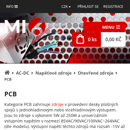
INFO
CZK
PŘIHLÁSIT SE
REGISTRACE
MENU
0 ks
0,00 KČ
Úvodní
AC-DC
Napěťové zdroje
Otevřené zdroje
stránka
PCB
PCB
Kategorie PCB zahrnuje
zdroje
v provedení desky plošných
spojů s jednohladinovým nebo vícehladinovým výstupem.
Jsou to zdroje s výkonem 5W až 250W a univerzálním
vstupním napětím v rozmezí 85VAC/90VAC/100VAC~264VAC
(dle modelu). Výstupní napětí těchto zdrojů má rozsah -15V až