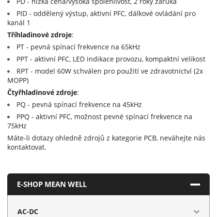
PD - nízká cena/vysoká spolehlivost, 2 roky záruka
PID - oddělený výstup, aktivní PFC, dálkové ovládání pro
kanál 1
Tříhladinové zdroje
:
PT - pevná spínací frekvence na 65kHz
PPT - aktivní PFC, LED indikace provozu, kompaktní velikost
RPT - model 60W schválen pro použití ve zdravotnictví (2x
MOPP)
Čtyřhladinové zdroje
:
PQ - pevná spínací frekvence na 45kHz
PPQ - aktivní PFC, možnost pevné spínací frekvence na
75kHz
Máte-li dotazy ohledně zdrojů z kategorie PCB, neváhejte nás
kontaktovat.
E-SHOP MEAN WELL
AC-DC