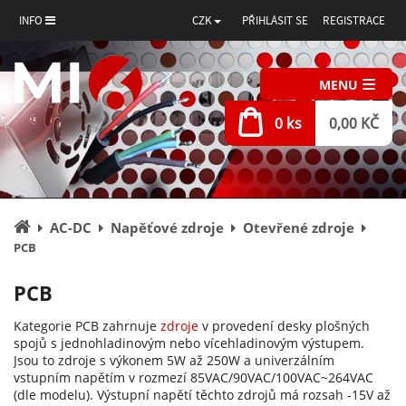
INFO
CZK
PŘIHLÁSIT SE
REGISTRACE
MENU
0 ks
0,00 KČ
Úvodní
AC-DC
Napěťové zdroje
Otevřené zdroje
stránka
PCB
PCB
Kategorie PCB zahrnuje
zdroje
v provedení desky plošných
spojů s jednohladinovým nebo vícehladinovým výstupem.
Jsou to zdroje s výkonem 5W až 250W a univerzálním
vstupním napětím v rozmezí 85VAC/90VAC/100VAC~264VAC
(dle modelu). Výstupní napětí těchto zdrojů má rozsah -15V až