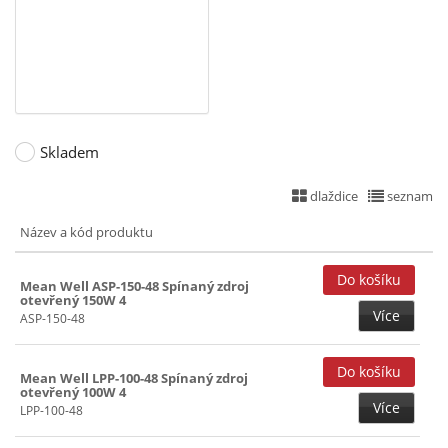
5+(-5)+15+(-15)V (19)
150W (2)
5+12V (22)
200W (1)
5+12+(-12)V (22)
241~299W ()
5+12+(-12)+24V (18)
5+12+15+24V (18)
Skladem
5+12+24V (21)
dlaždice
seznam
5+15+(-15)V (17)
Název a kód produktu
5+24V (22)
5+36V (18)
Mean Well ASP-150-48 Spínaný zdroj
otevřený 150W 4
5+48V (18)
Více
ASP-150-48
7,5V (24)
12V (31)
Mean Well LPP-100-48 Spínaný zdroj
otevřený 100W 4
12+(-12)V (18)
Více
LPP-100-48
13,5V (25)