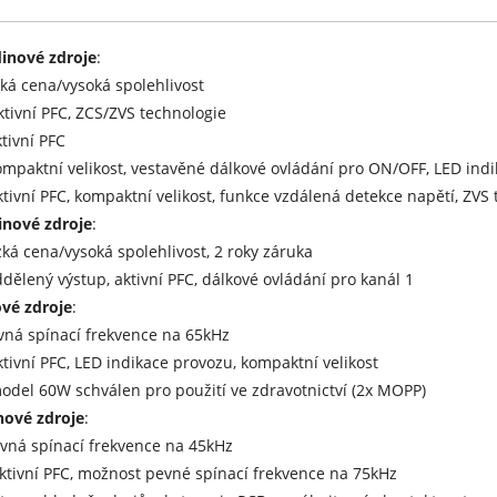
inové zdroje
:
zká cena/vysoká spolehlivost
ktivní PFC, ZCS/ZVS technologie
ktivní PFC
ompaktní velikost, vestavěné dálkové ovládání pro ON/OFF, LED indik
ktivní PFC, kompaktní velikost, funkce vzdálená detekce napětí, ZVS
nové zdroje
:
zká cena/vysoká spolehlivost, 2 roky záruka
ddělený výstup, aktivní PFC, dálkové ovládání pro kanál 1
ové zdroje
:
vná spínací frekvence na 65kHz
ktivní PFC, LED indikace provozu, kompaktní velikost
odel 60W schválen pro použití ve zdravotnictví (2x MOPP)
nové zdroje
:
vná spínací frekvence na 45kHz
ktivní PFC, možnost pevné spínací frekvence na 75kHz