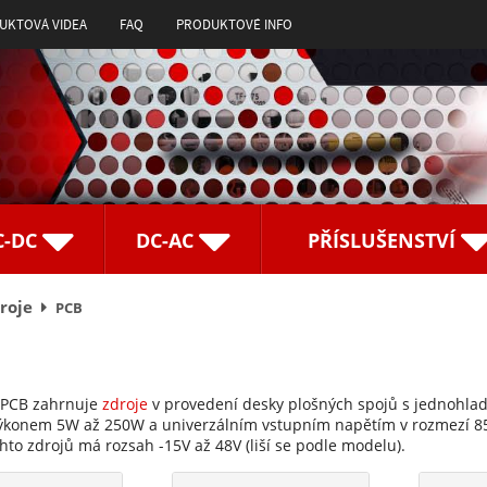
UKTOVÁ VIDEA
FAQ
PRODUKTOVÉ INFO
C-DC
DC-AC
PŘÍSLUŠENSTVÍ
roje
PCB
 PCB zahrnuje
zdroje
v provedení desky plošných spojů s jednohla
výkonem 5W až 250W a univerzálním vstupním napětím v rozmezí 
hto zdrojů má rozsah -15V až 48V (liší se podle modelu).