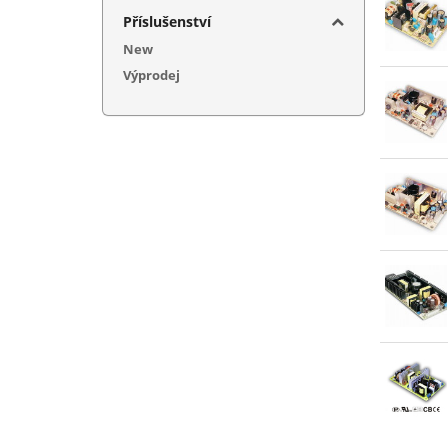
5+12+
Příslušenství
5+12+
New
5+15+
Výprodej
5+24V
5+36V
5+48V
7,5V 
12V (
12+(-
13,5V
15V (
15+(-
20V (
24V (
27V (
48V (