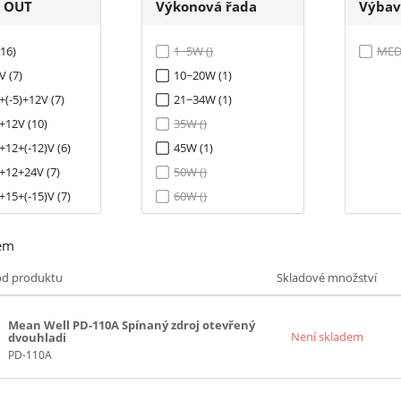
í OUT
Výkonová řada
Výbav
(16)
1~5W ()
MEDI
V (7)
10~20W (1)
+(-5)+12V (7)
21~34W (1)
+12V (10)
35W ()
+12+(-12)V (6)
45W (1)
+12+24V (7)
50W ()
+15+(-15)V (7)
60W ()
9)
65W (1)
em
V (7)
75W ()
)+12V (9)
100W (1)
ód produktu
Skladové množství
)+12+(-12)V (8)
125W ()
)+15+(-15)V (8)
150W ()
Mean Well PD-110A Spínaný zdroj otevřený
Není skladem
dvouhladi
 (6)
200W ()
PD-110A
(-12)V (11)
241~299W (1)
(-12)+24V (7)