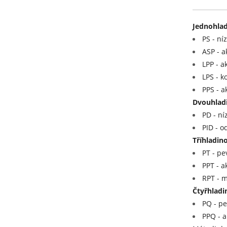
Jednohlad
PS - ní
ASP - a
LPP - a
LPS - k
PPS - a
Dvouhladi
PD - ní
PID - o
Tříhladin
PT - pe
PPT - a
RPT - m
Čtyřhladi
PQ - pe
PPQ - a