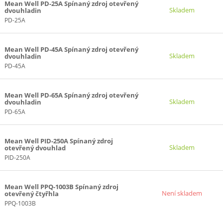
Mean Well PD-25A Spínaný zdroj otevřený
15+24V (7)
Skladem
dvouhladin
PD-25A
24V (10)
(-15)V (9)
 (11)
Mean Well PD-45A Spínaný zdroj otevřený
Skladem
dvouhladin
 (7)
PD-45A
 (7)
(13)
Mean Well PD-65A Spínaný zdroj otevřený
20)
Skladem
dvouhladin
PD-65A
12)V (7)
 (14)
Mean Well PID-250A Spínaný zdroj
20)
Skladem
otevřený dvouhlad
15)V (7)
PID-250A
7)
20)
Mean Well PPQ-1003B Spínaný zdroj
Není skladem
otevřený čtyřhla
14)
PPQ-1003B
20)