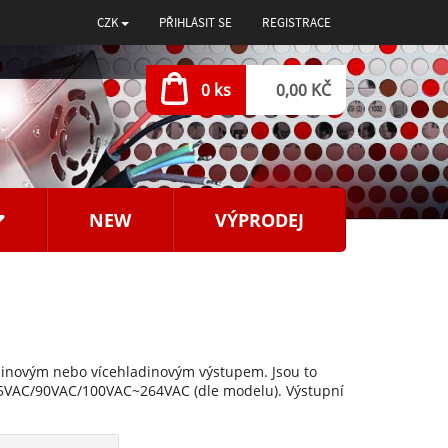
CZK
PŘIHLÁSIT SE
REGISTRACE
0 ks
0,00 KČ
NEW
VÝPRODEJ
dinovým nebo vícehladinovým výstupem. Jsou to
85VAC/90VAC/100VAC~264VAC (dle modelu). Výstupní