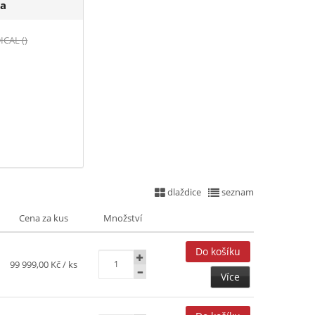
a
CAL ()
dlaždice
seznam
Cena za kus
Množství
99 999,00 Kč
/ ks
Více