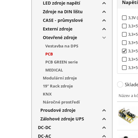
Napět
LED zdroje napětí
Zdroje na DIN lištu
3,3V 
CASE - průmyslové
3,3+5
Externí zdroje
3,3+5
Otevřené zdroje
3,3+5
Vestavba na DPS
3,3+5
PCB
3,3+5
PCB GREEN serie
3,3+5
MEDICAL
5V (1
Modulární zdroje
Sklad
5+(-5)
19" Rack zdroje
5+(-5
KNX
Název a k
5+(-5
Náročné prostředí
5+(-5
Proudové zdroje
5+12V
Zálohové zdroje UPS
5+12+
DC-DC
5+12+
DC-AC