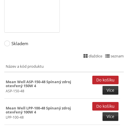
5+(-5)+15+(-15)V (20)
150W (2)
5+12V (23)
200W (1)
5+12+(-12)V (23)
241~299W ()
5+12+(-12)+24V (18)
5+12+15+24V (19)
Skladem
5+12+24V (22)
dlaždice
seznam
5+15+(-15)V (18)
Název a kód produktu
5+24V (23)
5+36V (19)
Mean Well ASP-150-48 Spínaný zdroj
otevřený 150W 4
5+48V (19)
Více
ASP-150-48
7,5V (25)
12V (32)
Mean Well LPP-100-48 Spínaný zdroj
otevřený 100W 4
12+(-12)V (19)
Více
LPP-100-48
13,5V (26)