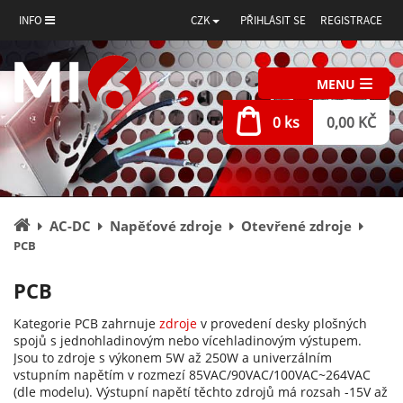
INFO
CZK
PŘIHLÁSIT SE
REGISTRACE
MENU
0 ks
0,00 KČ
Úvodní
AC-DC
Napěťové zdroje
Otevřené zdroje
stránka
PCB
PCB
Kategorie PCB zahrnuje
zdroje
v provedení desky plošných
spojů s jednohladinovým nebo vícehladinovým výstupem.
Jsou to zdroje s výkonem 5W až 250W a univerzálním
vstupním napětím v rozmezí 85VAC/90VAC/100VAC~264VAC
(dle modelu). Výstupní napětí těchto zdrojů má rozsah -15V až