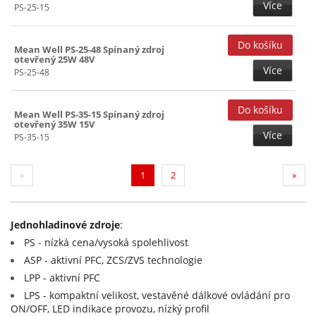
Více
PS-25-15
Mean Well PS-25-48 Spínaný zdroj
otevřený 25W 48V
Více
PS-25-48
Mean Well PS-35-15 Spínaný zdroj
otevřený 35W 15V
Více
PS-35-15
(current)
«
1
2
»
Jednohladinové zdroje
:
PS - nízká cena/vysoká spolehlivost
ASP - aktivní PFC, ZCS/ZVS technologie
LPP - aktivní PFC
LPS - kompaktní velikost, vestavěné dálkové ovládání pro
ON/OFF, LED indikace provozu, nízký profil