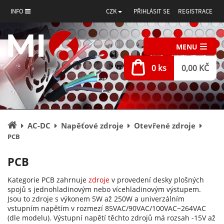
INFO
CZK
PŘIHLÁSIT SE
REGISTRACE
MENU
0 ks
0,00 KČ
Úvodní
AC-DC
Napěťové zdroje
Otevřené zdroje
stránka
PCB
PCB
Kategorie PCB zahrnuje
zdroje
v provedení desky plošných
spojů s jednohladinovým nebo vícehladinovým výstupem.
Jsou to zdroje s výkonem 5W až 250W a univerzálním
vstupním napětím v rozmezí 85VAC/90VAC/100VAC~264VAC
(dle modelu). Výstupní napětí těchto zdrojů má rozsah -15V až