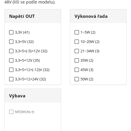
48V (liší se podle modelu).
Napětí OUT
Výkonová řada
3,3V (41)
1~5W (2)
3,3+5V (32)
10~20W (2)
3,3+5+(-5)+12V (32)
21~34W (3)
3,3+5+12V (35)
35W (2)
3,3+5+12+(-12)V (32)
45W (3)
3,3+5+12+24V (32)
50W (2)
3,3+5+15+(-15)V (32)
60W ()
Výbava
5V (44)
65W (3)
5+(-5)V (32)
75W (2)
MEDICAL ()
5+(-5)+12V (34)
100W (4)
5+(-5)+12+(-12)V (33)
125W (2)