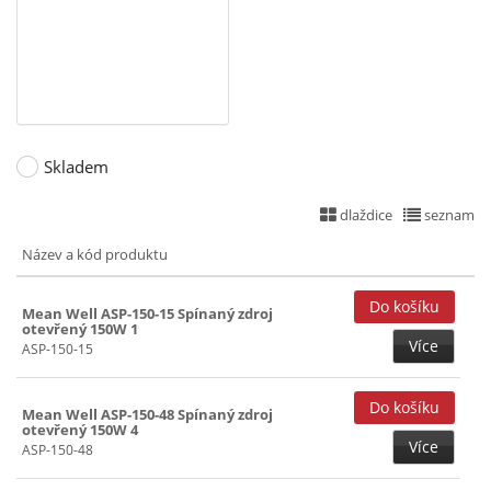
5+(-5)+15+(-15)V (33)
150W (4)
5+12V (36)
200W (2)
5+12+(-12)V (36)
241~299W ()
5+12+(-12)+24V (32)
5+12+15+24V (32)
Skladem
5+12+24V (35)
dlaždice
seznam
5+15+(-15)V (31)
Název a kód produktu
5+24V (36)
5+36V (32)
Mean Well ASP-150-15 Spínaný zdroj
otevřený 150W 1
5+48V (32)
Více
ASP-150-15
7,5V (38)
12V (45)
Mean Well ASP-150-48 Spínaný zdroj
otevřený 150W 4
12+(-12)V (32)
Více
ASP-150-48
13,5V (39)