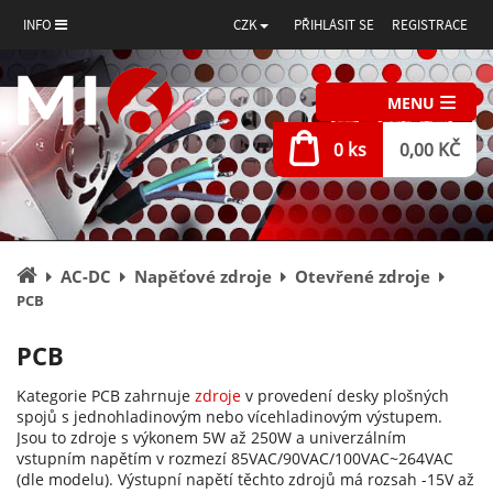
INFO
CZK
PŘIHLÁSIT SE
REGISTRACE
MENU
0 ks
0,00 KČ
Úvodní
AC-DC
Napěťové zdroje
Otevřené zdroje
stránka
PCB
PCB
Kategorie PCB zahrnuje
zdroje
v provedení desky plošných
spojů s jednohladinovým nebo vícehladinovým výstupem.
Jsou to zdroje s výkonem 5W až 250W a univerzálním
vstupním napětím v rozmezí 85VAC/90VAC/100VAC~264VAC
(dle modelu). Výstupní napětí těchto zdrojů má rozsah -15V až