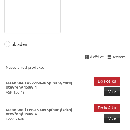
5+(-5)+15+(-15)V (2)
150W (2)
5+12V (2)
200W (3)
5+12+(-12)V (2)
241~299W (2)
5+12+(-12)+24V (2)
5+12+15+24V (2)
Skladem
5+12+24V (2)
dlaždice
seznam
5+15+(-15)V (2)
Název a kód produktu
5+24V (2)
5+36V (2)
Mean Well ASP-150-48 Spínaný zdroj
otevřený 150W 4
5+48V (2)
Více
ASP-150-48
7,5V (3)
12V (4)
Mean Well LPP-150-48 Spínaný zdroj
otevřený 150W 4
12+(-12)V (2)
Více
LPP-150-48
13,5V (3)