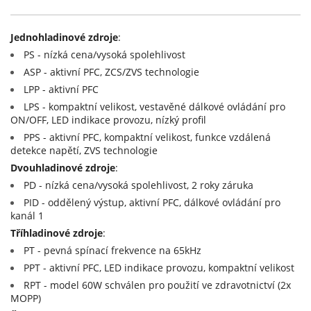
15V (4)
15+(-15)V (2)
Jednohladinové zdroje
:
PS - nízká cena/vysoká spolehlivost
20V (3)
ASP - aktivní PFC, ZCS/ZVS technologie
24V (4)
LPP - aktivní PFC
27V (3)
LPS - kompaktní velikost, vestavěné dálkové ovládání pro
ON/OFF, LED indikace provozu, nízký profil
48V (2)
PPS - aktivní PFC, kompaktní velikost, funkce vzdálená
detekce napětí, ZVS technologie
Dvouhladinové zdroje
:
PD - nízká cena/vysoká spolehlivost, 2 roky záruka
PID - oddělený výstup, aktivní PFC, dálkové ovládání pro
kanál 1
Tříhladinové zdroje
:
PT - pevná spínací frekvence na 65kHz
PPT - aktivní PFC, LED indikace provozu, kompaktní velikost
RPT - model 60W schválen pro použití ve zdravotnictví (2x
MOPP)