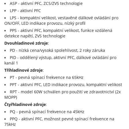
ASP - aktivní PFC, ZCS/ZVS technologie
15V (2)
LPP - aktivní PFC
15+(-15)V (1)
LPS - kompaktní velikost, vestavěné dálkové ovládání pro
20V (1)
ON/OFF, LED indikace provozu, nízký profil
PPS - aktivní PFC, kompaktní velikost, funkce vzdálená
24V (2)
detekce napětí, ZVS technologie
27V (2)
Dvouhladinové zdroje
:
PD - nízká cena/vysoká spolehlivost, 2 roky záruka
48V (1)
PID - oddělený výstup, aktivní PFC, dálkové ovládání pro
kanál 1
Tříhladinové zdroje
:
PT - pevná spínací frekvence na 65kHz
PPT - aktivní PFC, LED indikace provozu, kompaktní velikost
RPT - model 60W schválen pro použití ve zdravotnictví (2x
MOPP)
Čtyřhladinové zdroje
:
PQ - pevná spínací frekvence na 45kHz
PPQ - aktivní PFC, možnost pevné spínací frekvence na
75kHz