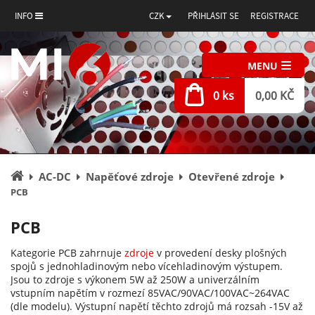
INFO
CZK
PŘIHLÁSIT SE
REGISTRACE
MENU
0 ks
0,00 KČ
Úvodní
AC-DC
Napěťové zdroje
Otevřené zdroje
stránka
PCB
PCB
Kategorie PCB zahrnuje
zdroje
v provedení desky plošných
spojů s jednohladinovým nebo vícehladinovým výstupem.
Jsou to zdroje s výkonem 5W až 250W a univerzálním
vstupním napětím v rozmezí 85VAC/90VAC/100VAC~264VAC
(dle modelu). Výstupní napětí těchto zdrojů má rozsah -15V až