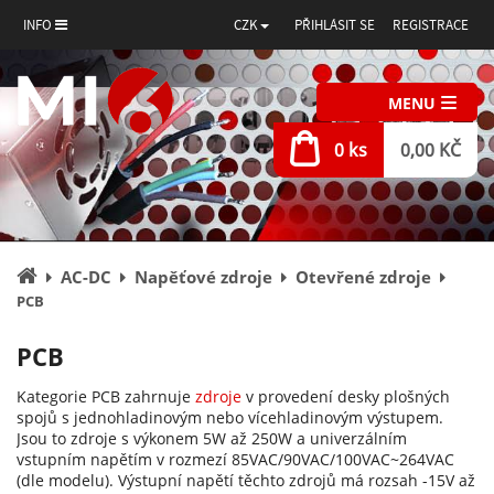
INFO
CZK
PŘIHLÁSIT SE
REGISTRACE
MENU
0 ks
0,00 KČ
Úvodní
AC-DC
Napěťové zdroje
Otevřené zdroje
stránka
PCB
PCB
Kategorie PCB zahrnuje
zdroje
v provedení desky plošných
spojů s jednohladinovým nebo vícehladinovým výstupem.
Jsou to zdroje s výkonem 5W až 250W a univerzálním
vstupním napětím v rozmezí 85VAC/90VAC/100VAC~264VAC
(dle modelu). Výstupní napětí těchto zdrojů má rozsah -15V až