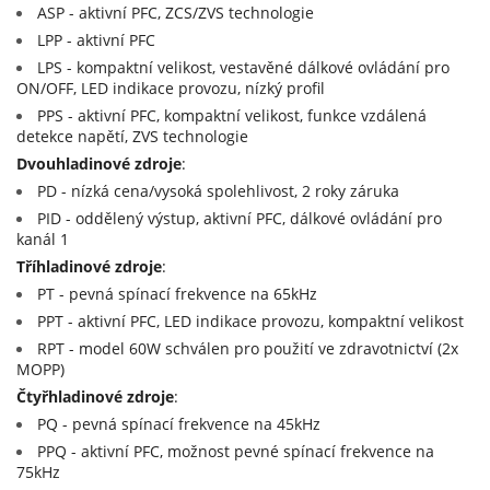
ASP - aktivní PFC, ZCS/ZVS technologie
15V (15)
LPP - aktivní PFC
15+(-15)V (2)
LPS - kompaktní velikost, vestavěné dálkové ovládání pro
20V (2)
ON/OFF, LED indikace provozu, nízký profil
PPS - aktivní PFC, kompaktní velikost, funkce vzdálená
24V (15)
detekce napětí, ZVS technologie
27V (9)
Dvouhladinové zdroje
:
PD - nízká cena/vysoká spolehlivost, 2 roky záruka
48V (15)
PID - oddělený výstup, aktivní PFC, dálkové ovládání pro
kanál 1
Tříhladinové zdroje
:
PT - pevná spínací frekvence na 65kHz
PPT - aktivní PFC, LED indikace provozu, kompaktní velikost
RPT - model 60W schválen pro použití ve zdravotnictví (2x
MOPP)
Čtyřhladinové zdroje
:
PQ - pevná spínací frekvence na 45kHz
PPQ - aktivní PFC, možnost pevné spínací frekvence na
75kHz