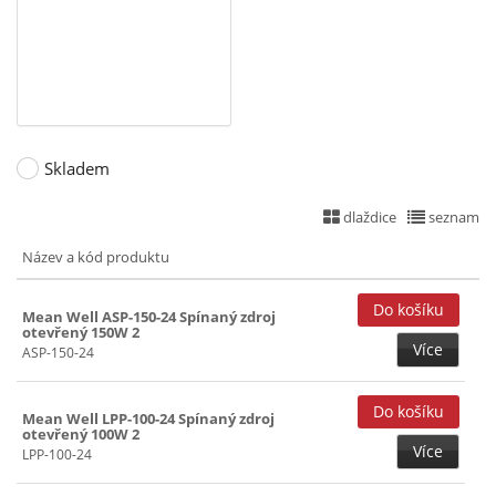
5+(-5)+15+(-15)V (16)
150W (2)
5+12V (19)
200W (1)
5+12+(-12)V (19)
241~299W ()
5+12+(-12)+24V (15)
5+12+15+24V (15)
Skladem
5+12+24V (18)
dlaždice
seznam
5+15+(-15)V (17)
Název a kód produktu
5+24V (19)
5+36V (15)
Mean Well ASP-150-24 Spínaný zdroj
otevřený 150W 2
5+48V (15)
Více
ASP-150-24
7,5V (21)
12V (28)
Mean Well LPP-100-24 Spínaný zdroj
otevřený 100W 2
12+(-12)V (15)
Více
LPP-100-24
13,5V (22)