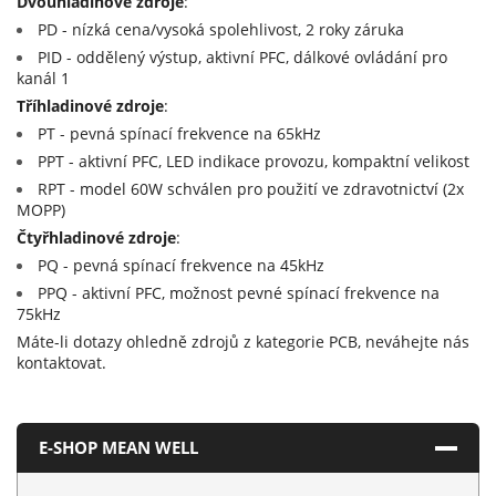
Dvouhladinové zdroje
:
PD - nízká cena/vysoká spolehlivost, 2 roky záruka
PID - oddělený výstup, aktivní PFC, dálkové ovládání pro
kanál 1
Tříhladinové zdroje
:
PT - pevná spínací frekvence na 65kHz
PPT - aktivní PFC, LED indikace provozu, kompaktní velikost
RPT - model 60W schválen pro použití ve zdravotnictví (2x
MOPP)
Čtyřhladinové zdroje
:
PQ - pevná spínací frekvence na 45kHz
PPQ - aktivní PFC, možnost pevné spínací frekvence na
75kHz
Máte-li dotazy ohledně zdrojů z kategorie PCB, neváhejte nás
kontaktovat.
E-SHOP MEAN WELL