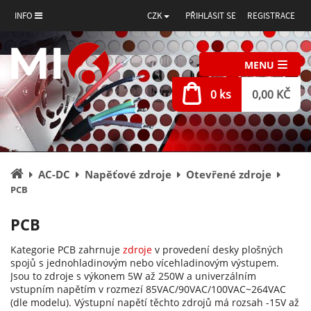
INFO
CZK
PŘIHLÁSIT SE
REGISTRACE
MENU
0 ks
0,00 KČ
Úvodní
AC-DC
Napěťové zdroje
Otevřené zdroje
stránka
PCB
PCB
Kategorie PCB zahrnuje
zdroje
v provedení desky plošných
spojů s jednohladinovým nebo vícehladinovým výstupem.
Jsou to zdroje s výkonem 5W až 250W a univerzálním
vstupním napětím v rozmezí 85VAC/90VAC/100VAC~264VAC
(dle modelu). Výstupní napětí těchto zdrojů má rozsah -15V až