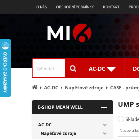
O NÁS
OBCHODNÍ PODMÍNKY
KONTAKT
PROD
Vyhledávání
AC-DC
D
Úvodní
AC-DC
Napěťové zdroje
CASE - prům
stránka
UMP s
E-SHOP MEAN WELL
Sklad
AC-DC
Název a k
Napěťové zdroje