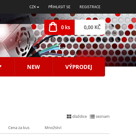
CZK
PŘIHLÁSIT SE
REGISTRACE
0 ks
0,00 KČ
NEW
VÝPRODEJ
dlaždice
seznam
Cena za kus
Množství