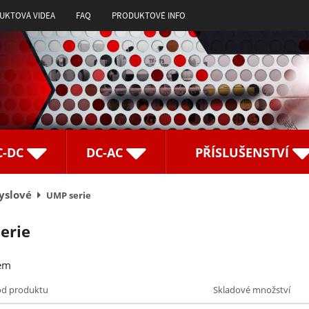
UKTOVÁ VIDEA
FAQ
PRODUKTOVÉ INFO
C-DC
DC-AC
PŘÍSLUŠENSTVÍ
yslové
UMP serie
erie
em
ód produktu
Skladové množství