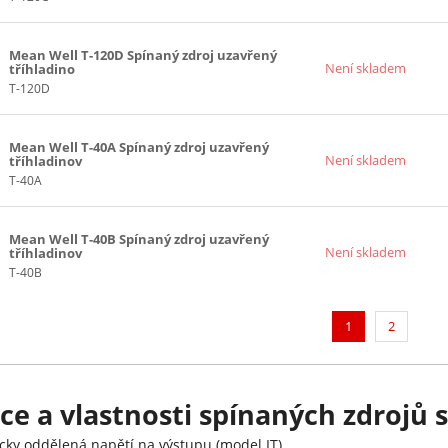
Mean Well T-120D Spínaný zdroj uzavřený
Není skladem
tříhladino
T-120D
Mean Well T-40A Spínaný zdroj uzavřený
Není skladem
tříhladinov
T-40A
Mean Well T-40B Spínaný zdroj uzavřený
Není skladem
tříhladinov
T-40B
(current)
1
2
e a vlastnosti spínaných zdrojů s
cky oddělená napětí na výstupu (model IT)