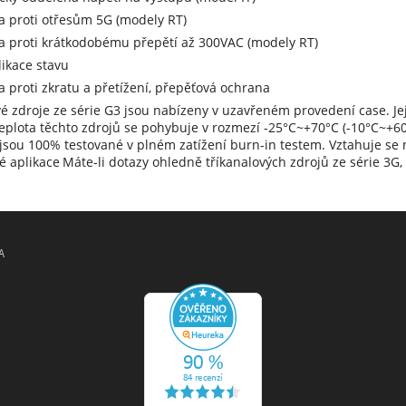
a proti otřesům 5G (modely RT)
a proti krátkodobému přepětí až 300VAC (modely RT)
ikace stavu
 proti zkratu a přetížení, přepěťová ochrana
vé zdroje ze série G3 jsou nabízeny v uzavřeném provedení case. J
eplota těchto zdrojů se pohybuje v rozmezí -25°C~+70°C (-10°C~+60
jsou 100% testované v plném zatížení burn-in testem. Vztahuje se n
ké aplikace
Máte-li dotazy ohledně tříkanalových zdrojů ze série 3G,
A