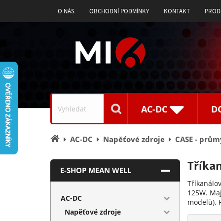
O NÁS
OBCHODNÍ PODMÍNKY
KONTAKT
PROD
Vyhledávání
AC-DC
D
Úvodní
AC-DC
Napěťové zdroje
CASE - prům
stránka
Tříka
E-SHOP MEAN WELL
Tříkanálov
125W. Maj
AC-DC
modelů). R
Napěťové zdroje