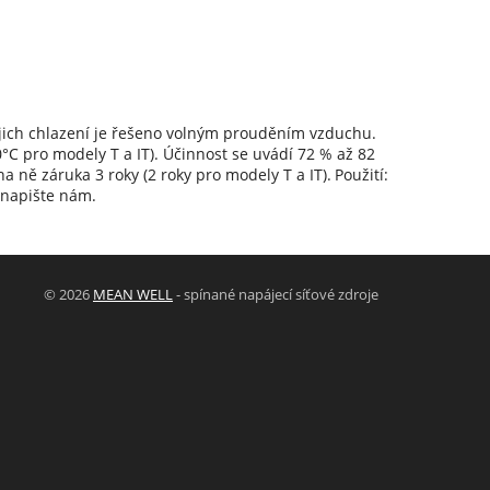
ejich chlazení je řešeno volným prouděním vzduchu.
°C pro modely T a IT). Účinnost se uvádí 72 % až 82
a ně záruka 3 roky (2 roky pro modely T a IT).
Použití:
 napište nám.
© 2026
MEAN WELL
- spínané napájecí síťové zdroje