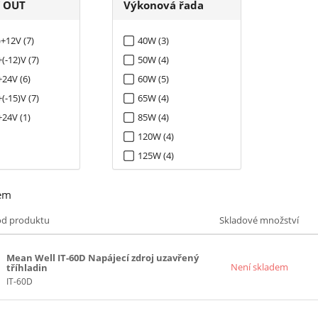
í OUT
Výkonová řada
)+12V (7)
40W (3)
(-12)V (7)
50W (4)
24V (6)
60W (5)
(-15)V (7)
65W (4)
24V (1)
85W (4)
120W (4)
125W (4)
em
ód produktu
Skladové množství
Mean Well IT-60D Napájecí zdroj uzavřený
Není skladem
tříhladin
IT-60D