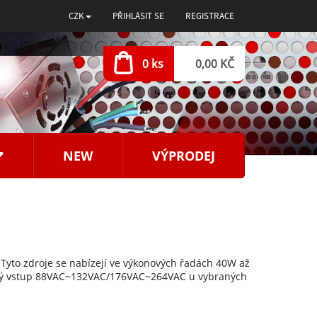
CZK
PŘIHLÁSIT SE
REGISTRACE
0 ks
0,00 KČ
NEW
VÝPRODEJ
 Tyto zdroje se nabízejí ve výkonových řadách 40W až
lný vstup 88VAC~132VAC/176VAC~264VAC u vybraných