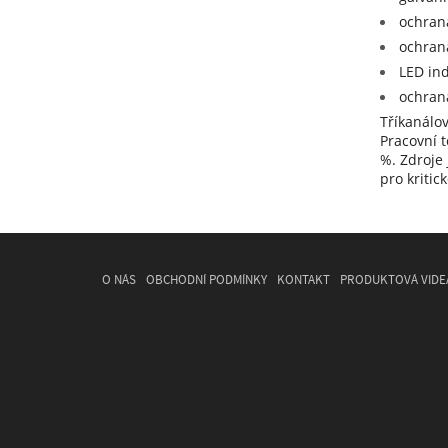
ochran
ochran
LED ind
ochrana
Tříkanálo
Pracovní t
%. Zdroje 
pro kritic
O NÁS
OBCHODNÍ PODMÍNKY
KONTAKT
PRODUKTOVÁ VIDE