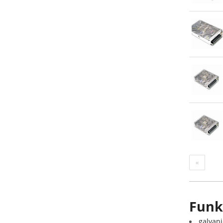
«
Funkc
galvani