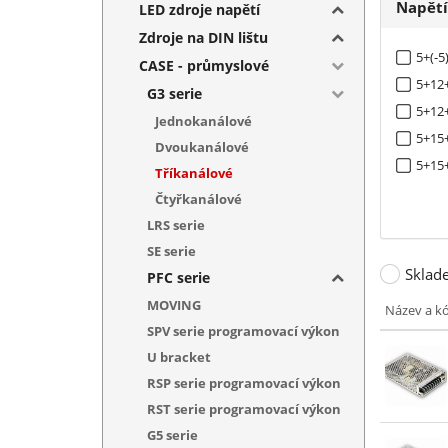
Napět
LED zdroje napětí
Zdroje na DIN lištu
5+(-5
CASE - průmyslové
5+12+
G3 serie
5+12+
Jednokanálové
5+15+
Dvoukanálové
5+15+
Tříkanálové
Čtyřkanálové
LRS serie
SE serie
Sklad
PFC serie
MOVING
Název a k
SPV serie programovací výkon
U bracket
RSP serie programovací výkon
RST serie programovací výkon
G5 serie