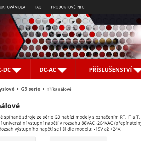
UKTOVÁ VIDEA
FAQ
PRODUKTOVÉ INFO
C-DC
DC-AC
PŘÍSLUŠENSTVÍ
yslové
G3 serie
Tříkanálové
nálové
é spínané zdroje ze série G3 nabízí modely s označením RT, IT a T.
í univerzální vstupní napětí v rozsahu 88VAC~264VAC (přepínate
ozsah výstupního napětí se liší dle modelu: -15V až +24V.