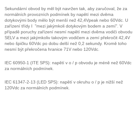
Sekundární obvod by měl být navržen tak, aby zaručoval, že za
normálních provozních podmínek by napětí mezi dvěma
dotykovými body mělo být menší než 42,4Vpeak nebo 60Vdc. U
zařízení třídy I "mezi jakýmkoli dotykovým bodem a zemí". V
případě poruchy zařízení nesmí napětí mezi dvěma vodiči obvodu
SELV a mezi jakýmkoliv takovým vodičem a zemí překročit 42,4V
nebo špičku 60Vdc po dobu delší než 0,2 sekundy. Kromě toho
nesmí být překročena hranice 71V nebo 120Vdc.
IEC 60950-1 (ITE SPS): napětí v o / p obvodu je méně než 60Vdc
za normálních podmínek.
IEC 61347-2-13 (LED SPS): napětí v okruhu o / p je nižší než
120Vdc za normálních podmínek.