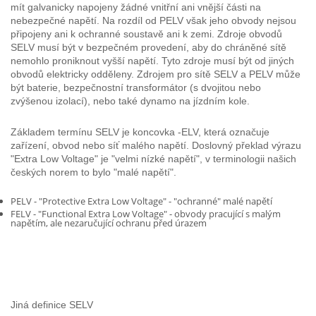
mít galvanicky napojeny žádné vnitřní ani vnější části na
nebezpečné napětí. Na rozdíl od PELV však jeho obvody nejsou
připojeny ani k ochranné soustavě ani k zemi. Zdroje obvodů
SELV musí být v bezpečném provedení, aby do chráněné sítě
nemohlo proniknout vyšší napětí. Tyto zdroje musí být od jiných
obvodů elektricky odděleny. Zdrojem pro sítě SELV a PELV může
být baterie, bezpečnostní transformátor (s dvojitou nebo
zvýšenou izolací), nebo také dynamo na jízdním kole.
Základem termínu SELV je koncovka -ELV, která označuje
zařízení, obvod nebo síť malého napětí. Doslovný překlad výrazu
"Extra Low Voltage" je "velmi nízké napětí", v terminologii našich
českých norem to bylo "malé napětí".
PELV - "Protective Extra Low Voltage" - "ochranné" malé napětí
FELV - "Functional Extra Low Voltage" - obvody pracující s malým
napětím, ale nezaručující ochranu před úrazem
Jiná definice SELV