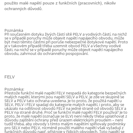
použito malé
napětí
pouze z funkčních (pracovních), nikoliv
ochranných důvodů.
Poznámka
Při současném dotyku živých částí sítě PELV a vodivých částí, na nichž
se v případě poruchy může objevit
napětí
napájecího obvodu, může
být mezi těmito částmi při poruše nebezpečné dotykové napětí. Proto
je v takovém případě třeba
uzemnit
obvod
PELV a všechny vodivé
části, na nichž se v případě poruchy může objevit
napětí
napájecího
obvodu, zahrnout do ochranného pospojování.
FELV
Poznámka:
Přestože funkční malé
napětí
FELV
nespadá do kategorie bezpečných
malých napětí, kterými jsou
napětí
SELV a PELV, je zde ve skupině se
SELV a PELV tato ochrana uvedena. Je to proto, že použitá
napětí
u
SELV, PELV i
FELV
spadají do kategorie malých napětí, i proto, aby se
ukázalo na odlišnost obvodů
FELV
na jedné straně od obvodů SELV a
PELV na straně druhé. Proč se funkční malé
napětí
FELV
používá? Je to
proto, že malé
napětí
(označuje se ELV) není někdy třeba uplatňovat z
důvodu zajištění ochrany před úrazem elektrickým proudem – není
tudíž třeba, aby obvody s tímto malým napětím splňovaly podmínky
pro SELV nebo PELV, nicméně použití malého
napětí
však vyžadují z
funkčních důvodů např. přístroje v řídicích obvodech. Toto
napětí
se