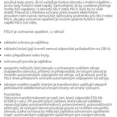
používá tedy proto, že to vyžaduje funkce obvodu s malým napětím –
proto tedy funkční malé napětí. Samozřejmě, že by uvedené přístroje
mohly být napájeny i z obvodů SELV nebo PELV, bylo by to však
dražší. Pokud to z hlediska ochrany před úrazem elektrickým
proudem není nutné, nemusí být splňovány podmínky pro SELV nebo
PELV, ale jako ochranné opatření je možné uplatnit funkční malé
napětí
FELV
(viz níže).
FELV
je ochranné opatření, u něhož:
základní ochrana
je zajištěna:
základní izolací (její úroveň nemusí odpovídat požadavkům na 230 V),
nebo přepážkami nebo kryty,
ochrana při poruše
je zajištěna:
spojením neživých částí obvodu s ochranným vodičem zdroje
(napájecího obvodu), přičemž se předpokládá, že vstupní
obvod
je
chráněn automatickým odpojením od zdroje, což je důvod, proč je
FELV
dnes přiřazeno k ochraně automatickým odpojením od zdroje,
zdrojem malého napětí, kterým je
transformátor
zajišťující alespoň
jednoduché
oddělení
vinutí vstupní strany od strany výstupní.
Poznámka
Takovým transformátorem je např. ten, který odpovídá
ČSN EN
61558-2-1 ed.2. Při použití jiných zařízení, která takové
oddělení
nezaručují (jako autotransformátorů, potenciometrů, polovodičových
přístrojů), se výstupní
obvod
považuje pouze za rozšíření vstupního
obvodu a jeho ochrana by měla být zajištěna ochranným opatřením
(např. automatickým odpojením uplatněným pro vstupní obvod).