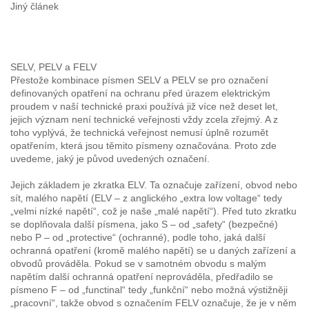
Jiný článek
SELV, PELV a
FELV
Přestože kombinace písmen SELV a PELV se pro označení
definovaných opatření na ochranu před úrazem elektrickým
proudem v naší technické praxi používá již více než deset let,
jejich význam není technické veřejnosti vždy zcela zřejmý. A z
toho vyplývá, že technická veřejnost nemusí úplně rozumět
opatřením, která jsou těmito písmeny označována. Proto zde
uvedeme, jaký je původ uvedených označení.
Jejich základem je zkratka ELV. Ta označuje zařízení,
obvod
nebo
sít‚ malého
napětí
(ELV – z anglického „extra low voltage“ tedy
„velmi nízké napětí“, což je naše „malé napětí“). Před tuto zkratku
se doplňovala další písmena, jako S – od „safety“ (bezpečné)
nebo P – od „protective“ (ochranné), podle toho, jaká další
ochranná opatření (kromě malého napětí) se u daných zařízení a
obvodů prováděla. Pokud se v samotném obvodu s malým
napětím další ochranná opatření neprováděla, předřadilo se
písmeno F – od „functinal“ tedy „funkční“ nebo možná výstižněji
„pracovní“, takže
obvod
s označením
FELV
označuje, že je v něm