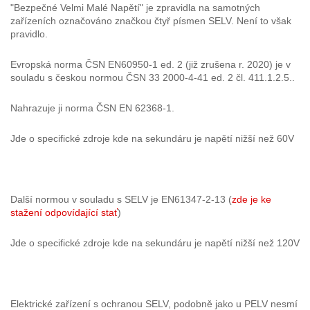
"Bezpečné Velmi Malé Napětí" je zpravidla na samotných
zařízeních označováno značkou čtyř písmen SELV. Není to však
pravidlo.
Evropská norma ČSN EN60950-1 ed. 2 (již zrušena r. 2020) je v
souladu s českou normou ČSN 33 2000-4-41 ed. 2 čl. 411.1.2.5..
Nahrazuje ji norma ČSN EN 62368-1.
Jde o specifické zdroje kde na sekundáru je napětí nižší než 60V
Další normou v souladu s SELV je EN61347-2-13 (
zde je ke
stažení odpovídající stať
)
Jde o specifické zdroje kde na sekundáru je napětí nižší než 120V
Elektrické zařízení s ochranou SELV, podobně jako u PELV nesmí