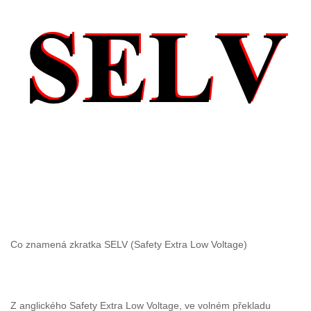
Co znamená zkratka SELV (Safety Extra Low Voltage)
Z anglického Safety Extra Low Voltage, ve volném překladu