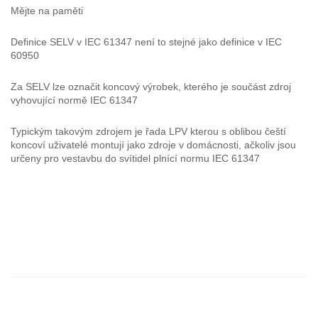
Mějte na paměti
Definice SELV v IEC 61347 není to stejné jako definice v IEC
60950
Za SELV lze označit koncový výrobek, kterého je součást zdroj
vyhovující normě IEC 61347
Typickým takovým zdrojem je řada LPV kterou s oblibou čeští
koncoví uživatelé montují jako zdroje v domácnosti, ačkoliv jsou
určeny pro vestavbu do svítidel plnící normu IEC 61347