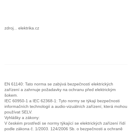
zdroj...
elektrika.cz
EN 61140: Tato norma se zabývá bezpečností elektrických
zařízení a zahrnuje požadavky na ochranu před elektrickým
šokem.
IEC 60950-1 a IEC 62368-1: Tyto normy se týkají bezpečnosti
informačních technologií a audio-vizuálních zařízení, která mohou
používat SELV.
Vyhlášky a zákony:
V českém prostředí se normy týkající se elektrických zařízení řídí
podle zákona č. 1/2003. 124/2006 Sb. o bezpečnosti a ochraně