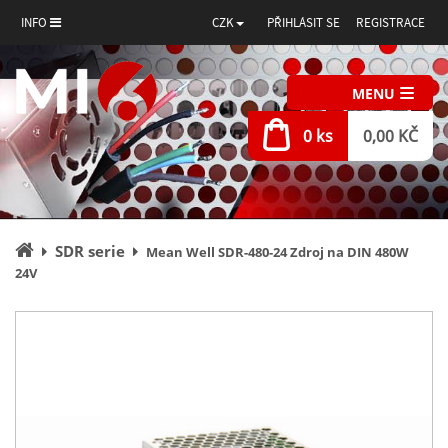
INFO
CZK
PŘIHLÁSIT SE
REGISTRACE
MENU
0 ks
0,00 KČ
Úvodní
SDR serie
Mean Well SDR-480-24 Zdroj na DIN 480W
stránka
24V