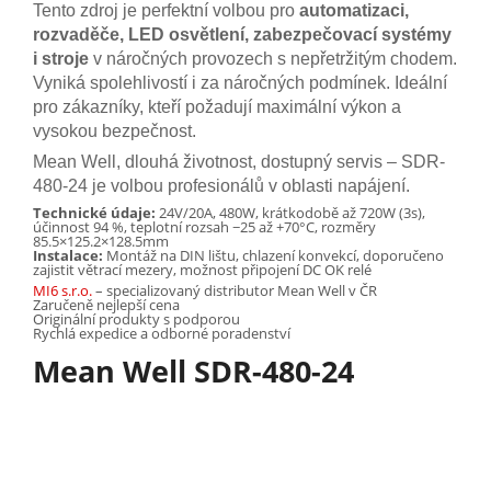
Tento zdroj je perfektní volbou pro
automatizaci,
rozvaděče, LED osvětlení, zabezpečovací systémy
i stroje
v náročných provozech s nepřetržitým chodem.
Vyniká spolehlivostí i za náročných podmínek. Ideální
pro zákazníky, kteří požadují maximální výkon a
vysokou bezpečnost.
Mean Well, dlouhá životnost, dostupný servis – SDR-
480-24 je volbou profesionálů v oblasti napájení.
Technické údaje:
24V/20A, 480W, krátkodobě až 720W (3s),
účinnost 94 %, teplotní rozsah −25 až +70°C, rozměry
85.5×125.2×128.5mm
Instalace:
Montáž na DIN lištu, chlazení konvekcí, doporučeno
zajistit větrací mezery, možnost připojení DC OK relé
MI6 s.r.o.
– specializovaný distributor Mean Well v ČR
Zaručeně nejlepší cena
Originální produkty s podporou
Rychlá expedice a odborné poradenství
Mean Well SDR-480-24