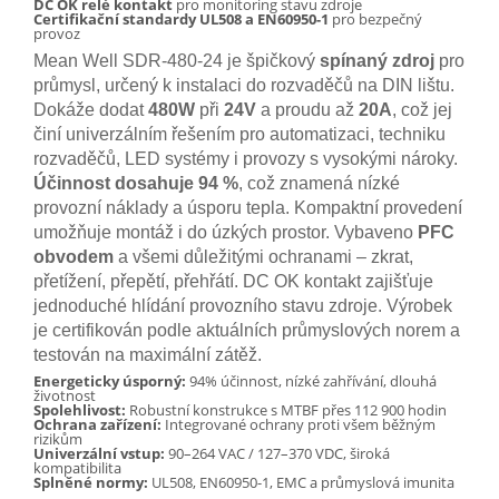
DC OK relé kontakt
pro monitoring stavu zdroje
Certifikační standardy UL508 a EN60950-1
pro bezpečný
provoz
Mean Well SDR‑480‑24 je špičkový
spínaný zdroj
pro
průmysl, určený k instalaci do rozvaděčů na DIN lištu.
Dokáže dodat
480W
při
24V
a proudu až
20A
, což jej
činí univerzálním řešením pro automatizaci, techniku
rozvaděčů, LED systémy i provozy s vysokými nároky.
Účinnost dosahuje 94 %
, což znamená nízké
provozní náklady a úsporu tepla. Kompaktní provedení
umožňuje montáž i do úzkých prostor. Vybaveno
PFC
obvodem
a všemi důležitými ochranami – zkrat,
přetížení, přepětí, přehřátí. DC OK kontakt zajišťuje
jednoduché hlídání provozního stavu zdroje. Výrobek
je certifikován podle aktuálních průmyslových norem a
testován na maximální zátěž.
Energeticky úsporný:
94% účinnost, nízké zahřívání, dlouhá
životnost
Spolehlivost:
Robustní konstrukce s MTBF přes 112 900 hodin
Ochrana zařízení:
Integrované ochrany proti všem běžným
rizikům
Univerzální vstup:
90–264 VAC / 127–370 VDC, široká
kompatibilita
Splněné normy:
UL508, EN60950-1, EMC a průmyslová imunita