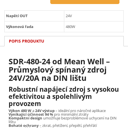
Napětí OUT
24V
Výkonová řada
480W
POPIS PRODUKTU
SDR-480-24 od Mean Well –
Průmyslový spínaný zdroj
24V/20A na DIN lištu
Robustní napájecí zdroj s vysokou
efektivitou a spolehlivým
provozem
Výkon 480 W
a
24V výstup
– ideální pro náročné aplikace
Vynikající účinnost 94 %
pro minimální ztráty
Kompaktní design
umožňuje bezproblémové uchycení na DIN
lištu
Bohaté ochrany
– zkrat, přetížení, přepětí, přehřátí