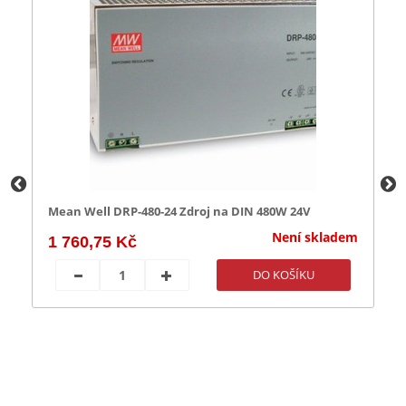
Mean Well DRP-480-24 Zdroj na DIN 480W 24V
M
m
Není skladem
1 760,75 Kč