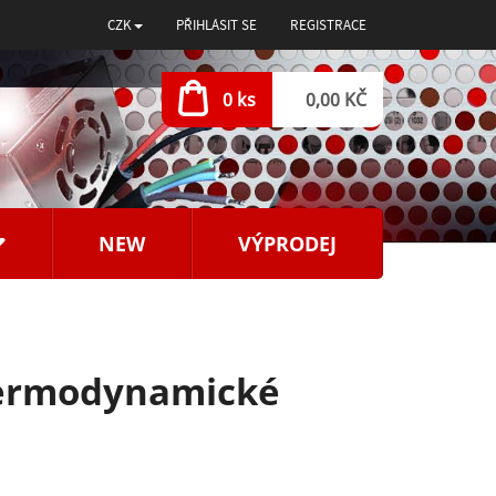
CZK
PŘIHLÁSIT SE
REGISTRACE
0 ks
0,00 KČ
NEW
VÝPRODEJ
 termodynamické