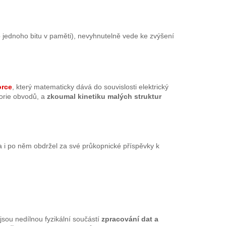
o jednoho bitu v paměti), nevyhnutelně vede ke zvýšení
orce
, který matematicky dává do souvislosti elektrický
eorie obvodů, a
zkoumal kinetiku malých struktur
i po něm obdržel za své průkopnické příspěvky k
jsou nedílnou fyzikální součástí
zpracování dat a