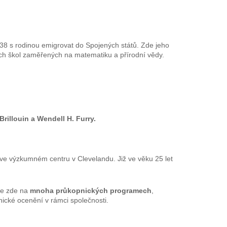
38 s rodinou emigrovat do Spojených států. Zde jeho
ých škol zaměřených na matematiku a přírodní vědy.
Brillouin a Wendell H. Furry.
ve výzkumném centru v Clevelandu. Již ve věku 25 let
 se zde na
mnoha průkopnických programech
,
hnické ocenění v rámci společnosti.