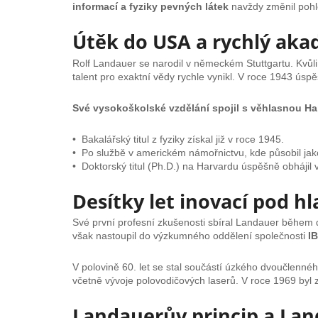
informací a fyziky pevných látek
navždy změnil pohle
Útěk do USA a rychlý aka
Rolf Landauer se narodil v německém Stuttgartu. Kvůl
talent pro exaktní vědy rychle vynikl. V roce 1943 ús
Své vysokoškolské vzdělání spojil s věhlasnou Ha
• Bakalářský titul z fyziky získal již v roce 1945.
• Po službě v americkém námořnictvu, kde působil jako 
• Doktorský titul (Ph.D.) na Harvardu úspěšně obhájil 
Desítky let inovací pod h
Své první profesní zkušenosti sbíral Landauer během
však nastoupil do výzkumného oddělení společnosti
I
V polovině 60. let se stal součástí úzkého dvoučlennéh
včetně vývoje polovodičových laserů. V roce 1969 byl
Landauerův princip a Lan