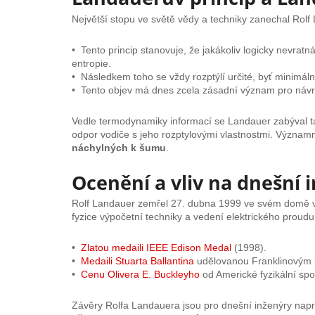
Největší stopu ve světě vědy a techniky zanechal Rol
• Tento princip stanovuje, že jakákoliv logicky nevra
entropie.
• Následkem toho se vždy rozptýlí určité, byť minimáln
• Tento objev má dnes zcela zásadní význam pro návrh 
Vedle termodynamiky informací se Landauer zabýval 
odpor vodiče s jeho rozptylovými vlastnostmi. Významně
náchylných k šumu
.
Ocenění a vliv na dnešní 
Rolf Landauer zemřel 27. dubna 1999 ve svém domě v 
fyzice výpočetní techniky a vedení elektrického proudu
•
Zlatou medaili IEEE Edison Medal
(1998).
•
Medaili Stuarta Ballantina
udělovanou Franklinovým i
•
Cenu Olivera E. Buckleyho
od Americké fyzikální spo
Závěry Rolfa Landauera jsou pro dnešní inženýry napros