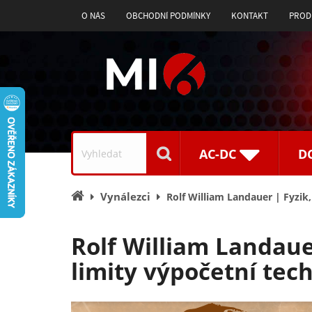
O NÁS
OBCHODNÍ PODMÍNKY
KONTAKT
PROD
Vyhledávání
AC-DC
D
Úvodní
Vynálezci
Rolf William Landauer | Fyzik
stránka
Rolf William Landaue
limity výpočetní tec