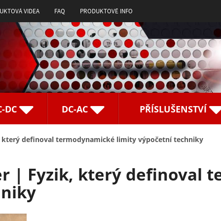
UKTOVÁ VIDEA
FAQ
PRODUKTOVÉ INFO
C-DC
DC-AC
PŘÍSLUŠENSTVÍ
, který definoval termodynamické limity výpočetní techniky
r | Fyzik, který definoval
hniky