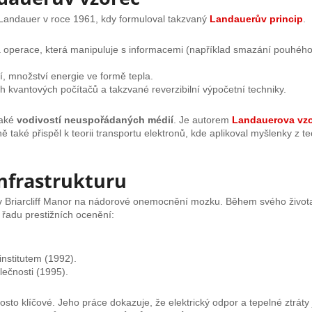
f Landauer v roce 1961, kdy formuloval takzvaný
Landauerův princip
.
tná operace, která manipuluje s informacemi (například smazání pouhéh
í, množství energie ve formě tepla.
kvantových počítačů a takzvané reverzibilní výpočetní techniky.
také
vodivostí neuspořádaných médií
. Je autorem
Landauerova vz
 také přispěl k teorii transportu elektronů, kde aplikoval myšlenky z t
infrastrukturu
Briarcliff Manor na nádorové onemocnění mozku. Během svého života 
 řadu prestižních ocenění:
nstitutem (1992).
lečnosti (1995).
to klíčové. Jeho práce dokazuje, že elektrický odpor a tepelné ztráty 