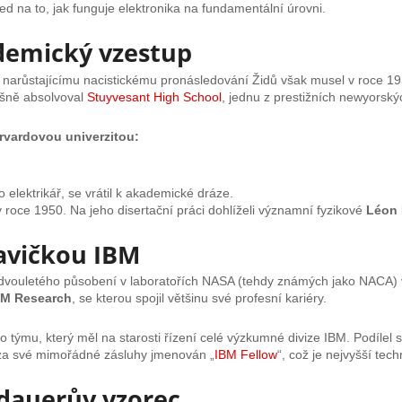
d na to, jak funguje elektronika na fundamentální úrovni.
demický vzestup
i narůstajícímu nacistickému pronásledování Židů však musel v roce 19
pěšně absolvoval
Stuyvesant High School
, jednu z prestižních newyorsk
rvardovou univerzitou:
elektrikář, se vrátil k akademické dráze.
v roce 1950. Na jeho disertační práci dohlíželi významní fyzikové
Léon 
lavičkou IBM
 dvouletého působení v laboratořích NASA (tehdy známých jako NACA) 
BM Research
, se kterou spojil většinu své profesní kariéry.
o týmu, který měl na starosti řízení celé výzkumné divize IBM. Podílel
 za své mimořádné zásluhy jmenován „
IBM Fellow
“, což je nejvyšší tec
dauerův vzorec