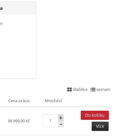
a
()
dlaždice
seznam
Cena za kus
Množství
99 999,00 Kč
Více