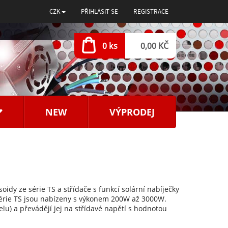
CZK
PŘIHLÁSIT SE
REGISTRACE
0 ks
0,00 KČ
NEW
VÝPRODEJ
dy ze série TS a střídače s funkcí solární nabíječky
e série TS jsou nabízeny s výkonem 200W až 3000W.
u) a převádějí jej na střídavé napětí s hodnotou