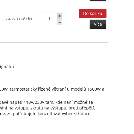
2 435,03 Kč
/ ks
Více
ignálu)
0W, termostaticky řízené větrání u modelů 1500W a
řídavé napětí 110V/230V tam, kde není možné se
ání na vstupu, zkratu na výstupu, proti přepětí,
dě, že potřebujete konzultovat výběr střídače