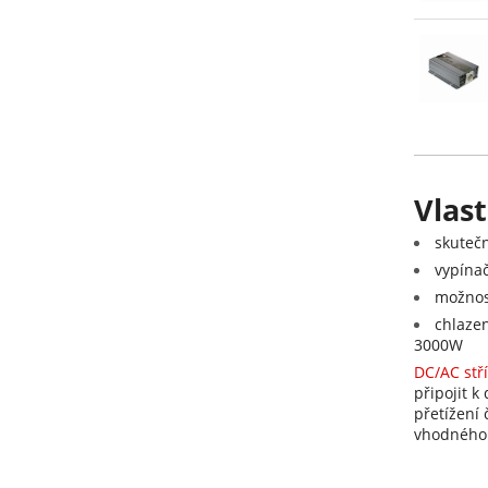
Vlast
skutečn
vypína
možnos
chlaze
3000W
DC/AC stř
připojit k 
přetížení 
vhodného 