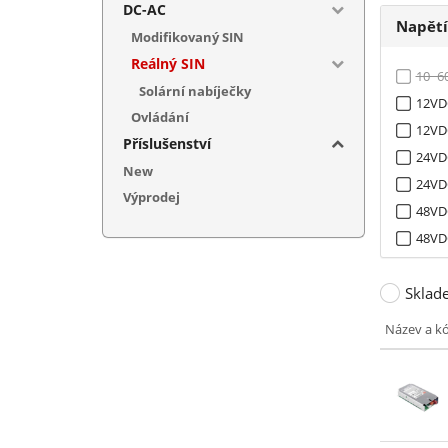
DC-AC
Napět
Modifikovaný SIN
Reálný SIN
10~6
Solární nabíječky
12VD
Ovládání
12VD
Příslušenství
24VD
New
24VD
Výprodej
48VD
48VD
60~4
Sklad
380V
Název a k