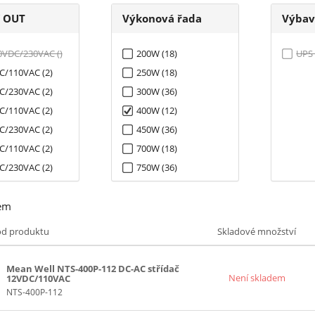
í OUT
Výkonová řada
Výbav
0VDC/230VAC ()
200W (18)
UPS 
C/110VAC (2)
250W (18)
C/230VAC (2)
300W (36)
C/110VAC (2)
400W (12)
C/230VAC (2)
450W (36)
C/110VAC (2)
700W (18)
C/230VAC (2)
750W (36)
20VDC/230VAC ()
1000W (18)
em
DC/230VAC ()
1200W (36)
1500W (24)
ód produktu
Skladové množství
1700W (36)
2200W (39)
Mean Well NTS-400P-112 DC-AC střídač
Není skladem
12VDC/110VAC
3000W (24)
NTS-400P-112
3200W (39)