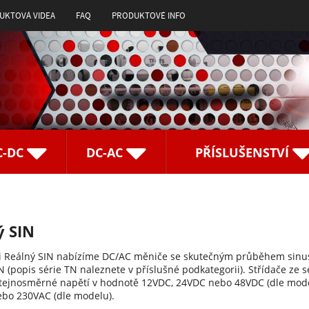
UKTOVÁ VIDEA
FAQ
PRODUKTOVÉ INFO
C-DC
DC-AC
PŘÍSLUŠENSTVÍ
ý SIN
ii Reálný SIN nabízíme DC/AC měniče se skutečným průběhem sinusoi
N (popis série TN naleznete v příslušné podkategorii). Střídače z
 stejnosměrné napětí v hodnotě 12VDC, 24VDC nebo 48VDC (dle model
bo 230VAC (dle modelu).