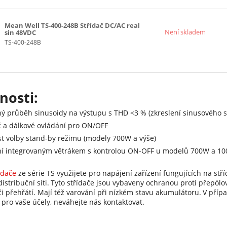
Mean Well TS-400-248B Střídač DC/AC real
Není skladem
sin 48VDC
TS-400-248B
nosti:
ý průběh sinusoidy na výstupu s THD <3 % (zkreslení sinusového s
č a dálkové ovládání pro ON/OFF
t volby stand-by režimu (modely 700W a výše)
ní integrovaným větrákem s kontrolou ON-OFF u modelů 700W a 100
ídače
ze série TS využijete pro napájení zařízení fungujících na st
distribuční síti.
Tyto střídače jsou vybaveny ochranou proti přepólov
či přehřátí. Mají též varování při nízkém stavu akumulátoru.
V přípa
pro vaše účely, neváhejte nás kontaktovat.