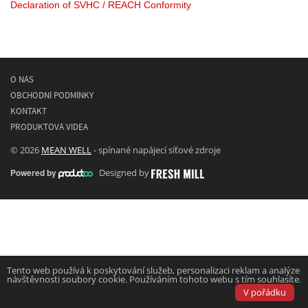
Declaration of SVHC / REACH Conformity
O NÁS
OBCHODNÍ PODMÍNKY
KONTAKT
PRODUKTOVÁ VIDEA
© 2026
MEAN WELL
- spínané napájecí síťové zdroje
Powered by
Designed by
Tento web používá k poskytování služeb, personalizaci reklam a analýze
návštěvnosti soubory cookie. Používáním tohoto webu s tím souhlasíte.
V pořádku