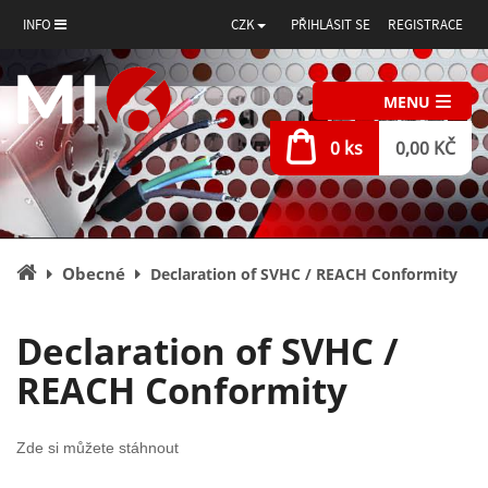
INFO
CZK
PŘIHLÁSIT SE
REGISTRACE
MENU
0 ks
0,00 KČ
Úvodní
Obecné
Declaration of SVHC / REACH Conformity
stránka
Declaration of SVHC /
REACH Conformity
Zde si můžete stáhnout