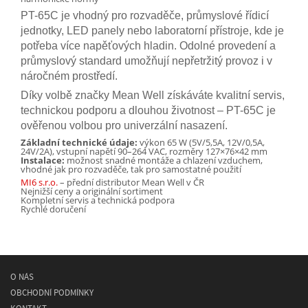
PT-65C je vhodný pro rozvaděče, průmyslové řídicí
jednotky, LED panely nebo laboratorní přístroje, kde je
potřeba více napěťových hladin. Odolné provedení a
průmyslový standard umožňují nepřetržitý provoz i v
náročném prostředí.
Díky volbě značky Mean Well získáváte kvalitní servis,
technickou podporu a dlouhou životnost – PT-65C je
ověřenou volbou pro univerzální nasazení.
Základní technické údaje:
výkon 65 W (5V/5,5A, 12V/0,5A,
24V/2A), vstupní napětí 90–264 VAC, rozměry 127×76×42 mm
Instalace:
možnost snadné montáže a chlazení vzduchem,
vhodné jak pro rozvaděče, tak pro samostatné použití
MI6 s.r.o.
– přední distributor Mean Well v ČR
Nejnižší ceny a originální sortiment
Kompletní servis a technická podpora
Rychlé doručení
O NÁS
OBCHODNÍ PODMÍNKY