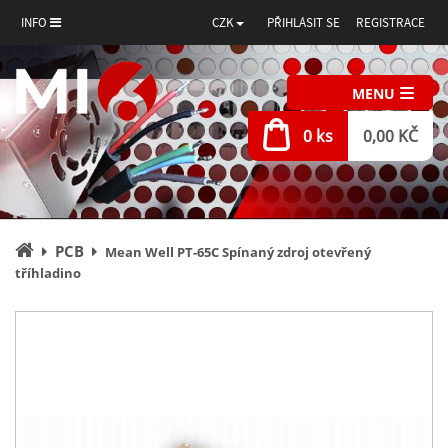
INFO
CZK
PŘIHLÁSIT SE
REGISTRACE
MENU
0 ks
0,00 KČ
Úvodní
PCB
Mean Well PT-65C Spínaný zdroj otevřený
stránka
tříhladino