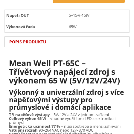
Napětí OUT
5+15+(-15)V
Výkonová řada
65W
POPIS PRODUKTU
Mean Well PT-65C –
Třívětvový napájecí zdroj s
výkonem 65 W (5V/12V/24V)
Výkonný a univerzální zdroj s více
napěťovými výstupy pro
průmyslové i domácí aplikace
Tři napěťové výstupy
– 5V, 12V a 24V v jednom zařízení
Celkový výkon 65 W
– vhodné využití pro LED, elektroniku i
průmysl
Energetická účinnost 77 %
– nižší spotřeba a menší zahřívání
Vstupní rozsah
90–264 VAC nebo 127–370 VDC