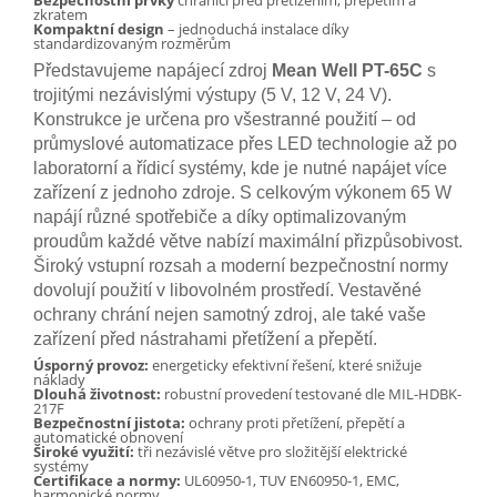
Bezpečnostní prvky
chránící před přetížením, přepětím a
zkratem
Kompaktní design
– jednoduchá instalace díky
standardizovaným rozměrům
Představujeme napájecí zdroj
Mean Well PT-65C
s
trojitými nezávislými výstupy (5 V, 12 V, 24 V).
Konstrukce je určena pro všestranné použití – od
průmyslové automatizace přes LED technologie až po
laboratorní a řídicí systémy, kde je nutné napájet více
zařízení z jednoho zdroje. S celkovým výkonem 65 W
napájí různé spotřebiče a díky optimalizovaným
proudům každé větve nabízí maximální přizpůsobivost.
Široký vstupní rozsah a moderní bezpečnostní normy
dovolují použití v libovolném prostředí. Vestavěné
ochrany chrání nejen samotný zdroj, ale také vaše
zařízení před nástrahami přetížení a přepětí.
Úsporný provoz:
energeticky efektivní řešení, které snižuje
náklady
Dlouhá životnost:
robustní provedení testované dle MIL-HDBK-
217F
Bezpečnostní jistota:
ochrany proti přetížení, přepětí a
automatické obnovení
Široké využití:
tři nezávislé větve pro složitější elektrické
systémy
Certifikace a normy:
UL60950-1, TUV EN60950-1, EMC,
harmonické normy